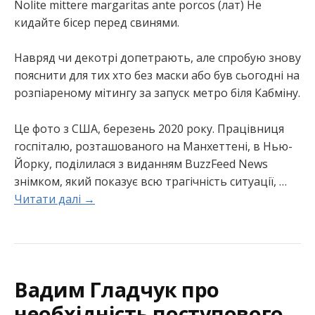
Nolite mittere margaritas ante porcos (лат) Не
кидайте бісер перед свинями.
Навряд чи декотрі допетрають, але спробую знову
пояснити для тих хто без маски або був сьогодні на
розпіареному мітингу за запуск метро біля Кабміну.
Це фото з США, березень 2020 року. Працівниця
госпіталю, розташованого на Манхеттені, в Нью-
Йорку, поділилася з виданням BuzzFeed News
знімком, який показує всю трагічність ситуації, …
Читати далі →
Вадим Гладчук про
необхідність поступового