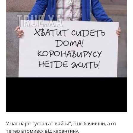
У нас наріт “устал ат вайни”, її не бачивши, а от
тепер втомився від карантину.