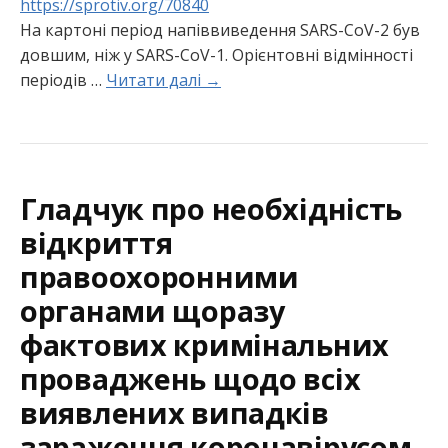
https://sprotiv.org/70840
На картоні період напіввиведення SARS-CoV-2 був
довшим, ніж у SARS-CoV-1. Орієнтовні відмінності
періодів …
Читати далі →
Гладчук про необхідність
відкриття
правоохоронними
органами щоразу
фактових кримінальних
проваджень щодо всіх
виявлених випадків
зараження коронавірусом