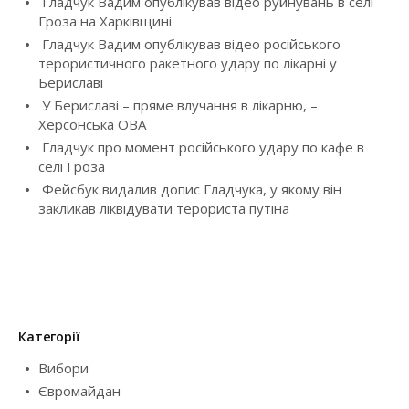
Гладчук Вадим опублікував відео руйнувань в селі
Гроза на Харківщині
A
Гладчук Вадим опублікував відео російського
терористичного ракетного удару по лікарні у
V
Бериславі
I
У Бериславі – пряме влучання в лікарню, –
Херсонська ОВА
G
Гладчук про момент російського удару по кафе в
селі Гроза
A
Фейсбук видалив допис Гладчука, у якому він
закликав ліквідувати терориста путіна
T
I
O
N
Категорії
Вибори
Євромайдан