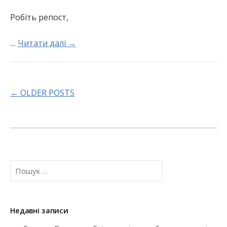
Робіть репост,
…
Читати далі →
←
OLDER POSTS
P
O
S
П
о
T
ш
у
S
к
Недавні записи
:
N