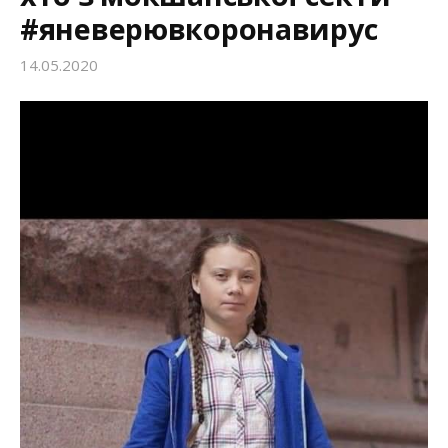
#яневерювкоронавирус
:
14.05.2020