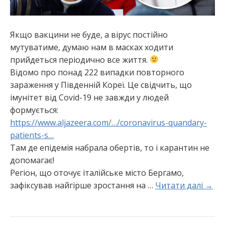
Якщо вакцини не буде, а вірус постійно
мутуватиме, думаю нам в масках ходити
прийдеться періодично все життя.
Відомо про понад 222 випадки повторного
зараження у Південній Кореї. Це свідчить, що
імунітет від Covid-19 не завжди у людей
формується:
https://www.aljazeera.com/…/coronavirus-quandary-
patients-s…
Там де епідемія набрала обертів, то і карантин не
допомагає!
Регіон, що оточує італійське місто Бергамо,
зафіксував найгірше зростання на …
Читати далі →