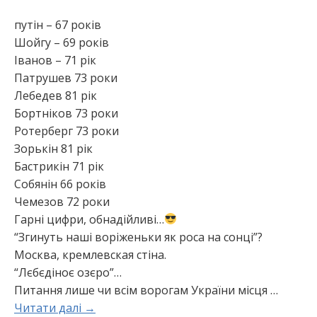
путін – 67 років
Шойгу – 69 років
Іванов – 71 рік
Патрушев 73 роки
Лебедев 81 рік
Бортніков 73 роки
Ротерберг 73 роки
Зорькін 81 рік
Бастрикін 71 рік
Собянін 66 років
Чемезов 72 роки
Гарні цифри, обнадійливі…
“Згинуть наші воріженьки як роса на сонці”?
Москва, кремлевская стіна.
“Лєбєдіноє озєро”…
Питання лише чи всім ворогам України місця
…
Читати далі →