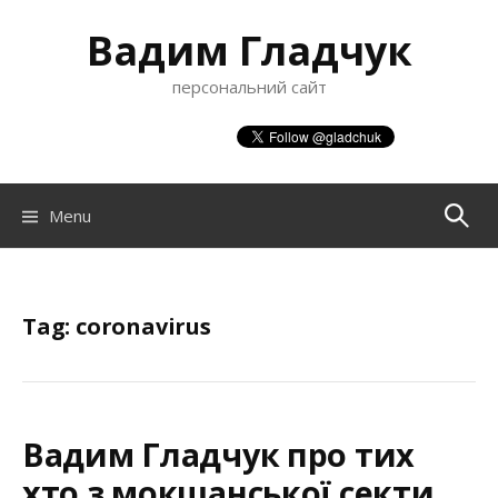
S
Вадим Гладчук
k
i
персональний сайт
p
t
o
c
o
Menu
П
n
t
о
e
n
Tag:
coronavirus
ш
t
у
Вадим Гладчук про тих
к
хто з мокшанської секти