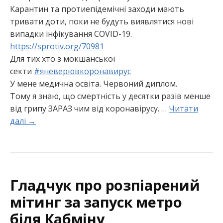
Карантин та протиепідемічні заходи мають
тривати доти, поки не будуть виявлятися нові
випадки інфікування COVID-19.
https://sprotiv.org/70981
Для тих хто з мокшанської
секти
#
яневерювкоронавирус
У мене медична освіта. Червоний диплом.
Тому я знаю, що смертність у десятки разів менше
від грипу ЗАРАЗ чим від коронавірусу.
…
Читати
далі →
Гладчук про розпіарений
мітинг за запуск метро
біля Кабміну