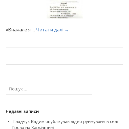
«Вначале я …
Читати далі →
П
о
ш
у
к
Недавні записи
:
Гладчук Вадим опублікував відео руйнувань в селі
Гроза на Харківщині