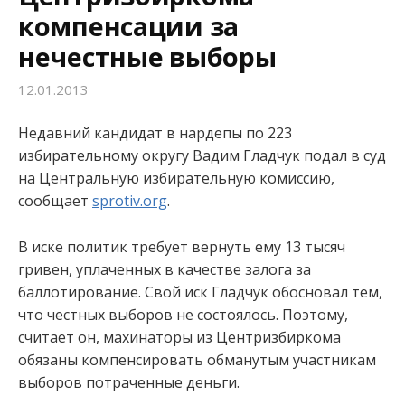
компенсации за
:
нечестные выборы
12.01.2013
Недавний кандидат в нардепы по 223
избирательному округу Вадим Гладчук подал в суд
на Центральную избирательную комиссию,
сообщает
sprotiv.org
.
В иске политик требует вернуть ему 13 тысяч
гривен, уплаченных в качестве залога за
баллотирование. Свой иск Гладчук обосновал тем,
что честных выборов не состоялось. Поэтому,
считает он, махинаторы из Центризбиркома
обязаны компенсировать обманутым участникам
выборов потраченные деньги.