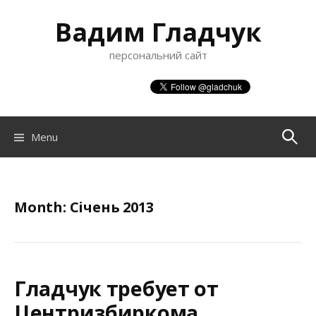
S
Вадим Гладчук
k
i
персональний сайт
p
t
o
c
o
Menu
П
n
t
о
e
n
Month:
Січень 2013
ш
t
у
Гладчук требует от
к
Центризбиркома