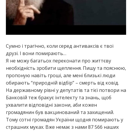
Сумно і трагічно, коли серед антиваксів є твої
друзі. І вони помирають…
Я не можу багатьох переконати про життєву
необхідність зробити щеплення. Пишу та пояснюю,
пропоную навіть гроші, але мені близькі люди
обирають “природній відбір” – смерть від ковід.
На державному рівні у депутатів та тієї потвори на
Банковій теж бракує інтелекту та знань, щоб
ухвалити відповідні закони, аби кожен
громадянин був вакцинований та захищений.
Тому сотні громадян України щодня помирають у
страшних муках. Вже немає з нами 87 566 наших