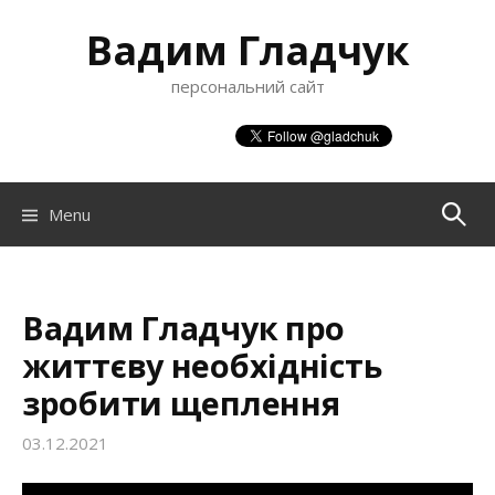
S
Вадим Гладчук
k
i
персональний сайт
p
t
o
c
o
Menu
П
n
t
о
e
n
Вадим Гладчук про
ш
t
життєву необхідність
зробити щеплення
у
03.12.2021
к