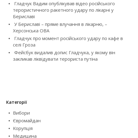
Гладчук Вадим опублікував відео російського
a
терористичного ракетного удару по лікарні у
Бериславі
t
У Бериславі – пряме влучання в лікарню, –
i
Херсонська ОВА
Гладчук про момент російського удару по кафе в
o
селі Гроза
Фейсбук видалив допис Гладчука, у якому він
n
закликав ліквідувати терориста путіна
Категорії
Вибори
Євромайдан
Корупція
Медицина