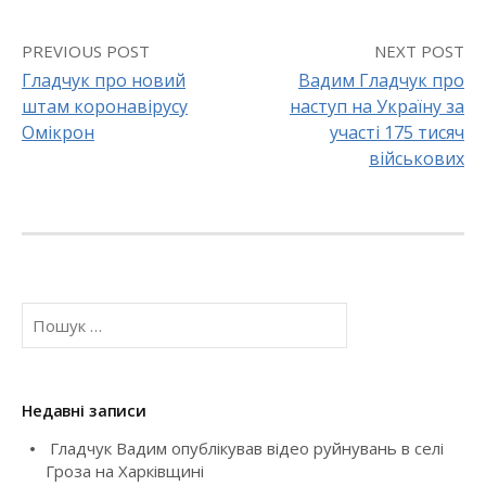
PREVIOUS POST
NEXT POST
Гладчук про новий
Вадим Гладчук про
штам коронавірусу
наступ на Україну за
P
Омікрон
участі 175 тисяч
o
військових
s
t
n
П
a
о
ш
v
у
к
Недавні записи
i
:
Гладчук Вадим опублікував відео руйнувань в селі
g
Гроза на Харківщині