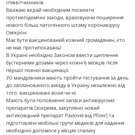
співвітчизників.
Вважаю вкрай необхідним посилити
протиепідемічні заходи, враховуючи поширення
нового більш патогенного штаму коронавірусу
Омікрон.
Має бути вакцинований кожний громадянин, хто
не має протипоказань!
В Україні необхідно Законом ввести щеплення
бустерними дозами через кожні 6 місяців після
першої повної вакцинації.
Усі мандрівники мають пройти тестування за день
до запланованого виїзду в Україну незалежно від
того, вакциновані вони чи ні.
Мають бути поповненні запаси антивірусних
препаратів (зокрема, закуплено новий
антиковідний препарат Paxlovid від Pfizer) та
підготовлені мобільні групи медиків для надання
необхідної допомоги у місцях спалаху