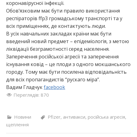
коронавірусної інфекції.
Обов’язковим має бути правило використання
респіраторів ffp3 громадському транспорті та у
всіх приміщеннях, де контактують люди.
В усіх навчальних закладах країни має бути
введений новий предмет – епідеміологія, з метою
ліквідації безграмотності серед населення.
Заперечення російської агресії та заперечення
існування ковід – це плоди з одного мокшанського
городу. Тому має бути посилена відповідальність
для всіх пропагандистів “рускаго міра”.
Вадим Гладчук
facebook
Переглядів:
870
Новини
Pfizer
,
антивакси
,
російська агресія
,
щеплення