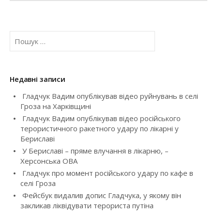
t
n
П
a
о
ш
v
у
к
Недавні записи
i
:
Гладчук Вадим опублікував відео руйнувань в селі
g
Гроза на Харківщині
Гладчук Вадим опублікував відео російського
a
терористичного ракетного удару по лікарні у
Бериславі
t
У Бериславі – пряме влучання в лікарню, –
i
Херсонська ОВА
Гладчук про момент російського удару по кафе в
o
селі Гроза
Фейсбук видалив допис Гладчука, у якому він
n
закликав ліквідувати терориста путіна