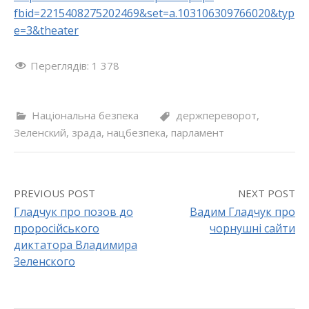
fbid=2215408275202469&set=a.103106309766020&typ
e=3&theater
Переглядів:
1 378
Національна безпека
держпереворот
,
Зеленский
,
зрада
,
нацбезпека
,
парламент
PREVIOUS POST
NEXT POST
Гладчук про позов до
Вадим Гладчук про
проросійського
чорнушні сайти
P
диктатора Владимира
o
Зеленского
s