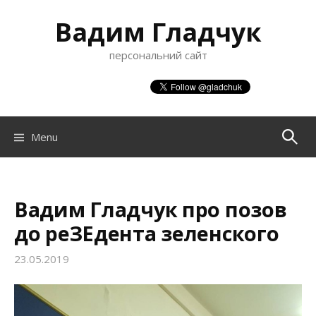
S
Вадим Гладчук
k
i
персональний сайт
p
t
o
c
o
Menu
П
n
t
о
e
n
Вадим Гладчук про позов
ш
t
до реЗЕдента зеленского
23.05.2019
у
к