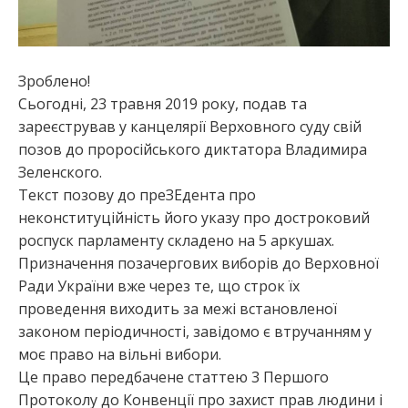
Зроблено!
Сьогодні, 23 травня 2019 року, подав та
зареєстрував у канцелярії Верховного суду свій
позов до проросійського диктатора Владимира
Зеленского.
Текст позову до преЗЕдента про
неконституційність його указу про достроковий
роспуск парламенту складено на 5 аркушах.
Призначення позачергових виборів до Верховної
Ради України вже через те, що строк їх
проведення виходить за межі встановленої
законом періодичності, завідомо є втручанням у
моє право на вільні вибори.
Це пр
аво передбачене статтею 3 Першого
Протоколу до Конвенції про захист прав людини і