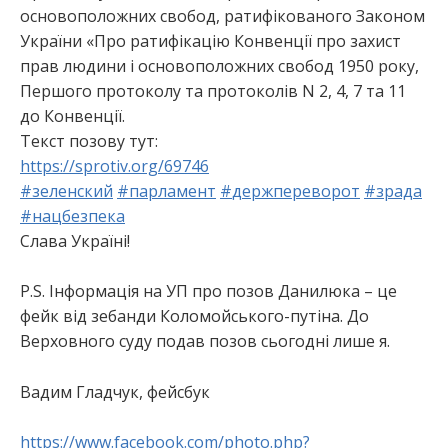
основоположних свобод, ратифікованого Законом
України «Про ратифікацію Конвенції про захист
прав людини і основоположних свобод 1950 року,
Першого протоколу та протоколів N 2, 4, 7 та 11
до Конвенції.
Текст позову тут:
https://sprotiv.org/69746
#
зеленский
#
парламент
#
держпереворот
#
зрада
#
нацбезпека
Слава Україні!
P.S. Інформація на УП про позов Данилюка – це
фейк від зебанди Коломойського-путіна. До
Верховного суду подав позов сьогодні лише я.
Вадим Гладчук, фейсбук
https://www.facebook.com/photo.php?