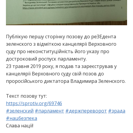
Публікую першу сторінку позову до реЗЕдента
зеленского з відміткою канцелярії Верховного
суду про неконституційність його указу про
достроковий роспуск парламенту.
23 травня 2019 року, я подав та зареєстрував у
канцелярії Верховного суду свій позов до
проросійського диктатора Владимира Зеленского.
Текст позову тут:
https://sprotiv.org/69746
#
зеленский
#
парламент
#
держпереворот
#
зрада
#
нацбезпека
Слава нації!