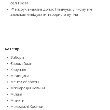
селі Гроза
o
Фейсбук видалив допис Гладчука, у якому він
закликав ліквідувати терориста путіна
n
Категорії
Вибори
Євромайдан
Корупція
Медицина
Менти оборотні
Міжнародні новини
Міліція
Мітинги
Молодіжні Хроніки