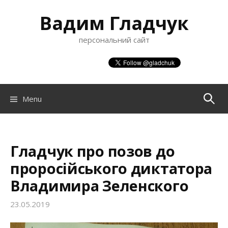
S
Вадим Гладчук
k
i
персональний сайт
p
t
o
c
o
Menu
П
n
t
о
e
n
Гладчук про позов до
ш
t
проросійського диктатора
Владимира Зеленского
у
23.05.2019
к