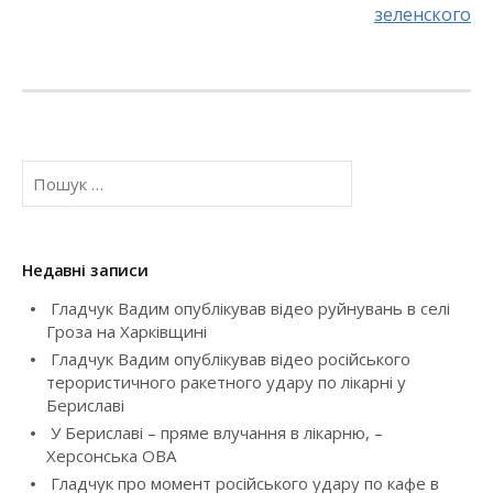
P
зеленского
o
s
t
П
n
о
a
ш
у
v
к
Недавні записи
:
i
Гладчук Вадим опублікував відео руйнувань в селі
Гроза на Харківщині
g
Гладчук Вадим опублікував відео російського
терористичного ракетного удару по лікарні у
a
Бериславі
У Бериславі – пряме влучання в лікарню, –
t
Херсонська ОВА
i
Гладчук про момент російського удару по кафе в