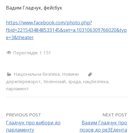
Вадим Гладчук, фейсбук
https://www.facebook.com/photo.php?
fbid=2215434848533145&set=a.103106309766020&typ
e=3&theater
Переглядів:
1 151
Національна безпека
,
Новини
держпереворот
,
Зеленский
,
зрада
,
нацбезпека
,
парламент
PREVIOUS POST
NEXT POST
Гладчук про вибори до
Вадим Гладчук про
парламенту
позов до реЗЕдента