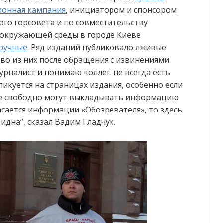
ионная кампания
, инициатором и спонсором
ого горсовета и по совместительству
 окружающей среды в городе Киеве
дручные
. Ряд изданий публиковало лживые
во из них после обращения с извинениями
урналист и понимаю коллег: не всегда есть
икуется на страницах издания, особенно если
ые свободно могут выкладывать информацию
асается информации «Обозревателя», то здесь
дна”, сказал Вадим Гладчук.