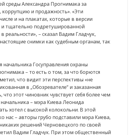
й среды Александра Прогнимака за
, коррупцию и продажность». «Эти
исле и на плакатах, которые в версии
“ и тщательно подретушированной
 в реальности», – сказал Вадим Гладчук,
 настоящие снимки как судебным органам, так
я начальника Госуправления охраны
гнимака – то есть о том, за что борются
метил, что видит эти перспективы «не
кованная в „Обозревателе“ и заказанная
 что этот чиновник чувствует себя более чем
 начальника – мэра Киева Леонида
ать хотел с высокой колокольни. В этой
о нас – авторы грубо подставили мэра Киева,
о никаких решений Черновецкого по своей
тметил Вадим Гладчук. При этом общественный