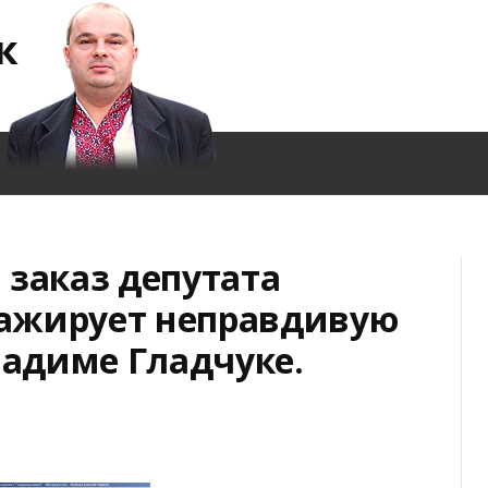
к
 заказ депутата
ажирует неправдивую
адиме Гладчуке.