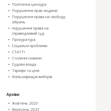
Політична цензура
Порушення прав людини
Порушення права на свободу
зібрань
порушення права на
справедливий суд
Прокуратура
Соціальні проблеми
СТАТТІ
Столичні новини
Судова влада
Тарифи та ціни
Фальсифікація виборів
Архіви
Жовтень 2023
Вересень 2023