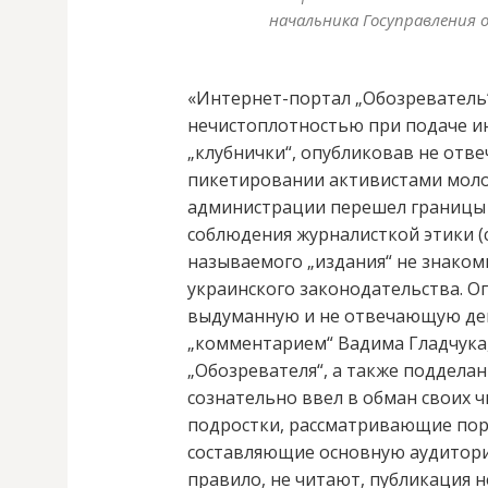
начальника Госуправления 
«Интернет-портал „Обозреватель“
нечистоплотностью при подаче и
„клубнички“, опубликовав не от
пикетировании активистами моло
администрации перешел границы д
соблюдения журналисткой этики (с
называемого „издания“ не знаком
украинского законодательства. О
выдуманную и не отвечающую де
„комментарием“ Вадима Гладчука,
„Обозревателя“, а также поддела
сознательно ввел в обман своих ч
подростки, рассматривающие порн
составляющие основную аудиторию
правило, не читают, публикация