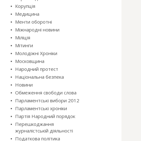
Корупція
Медицина
Менти оборотні
Міжнародні новини
Міліція
Мітинги
Молодіжні Хроніки
Московщина
Народний протест
Національна безпека
Новини
Обмеження свободи слова
Парламентські вибори 2012
Парламентські хроніки
Партія Народний порядок
Перешкоджання
журналістській діяльності
Податкова політика