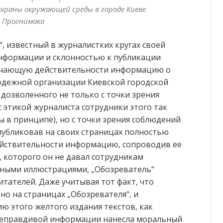
охраны окружающей среды в городе Киеве
Прогнимака
, известный в журналистких кругах своей
нформации и склонностью к публикации
вечающую действительности информацию о
дежной организации Киевской городской
озволенного не только с точки зрения
 этикой журналиста сотрудники этого так
ы в принципе), но с точки зрения соблюдений
публиковав на своих страницах полностью
йствительности информацию, сопроводив ее
 которого он не давал сотрудникам
нными иллюстрациями, „Обозреватель“
итателей. Даже учитывая тот факт, что
о на страницах „Обозревателя“, и
 этого желтого издания текстов, как
 неправдивой информации нанесла моральный