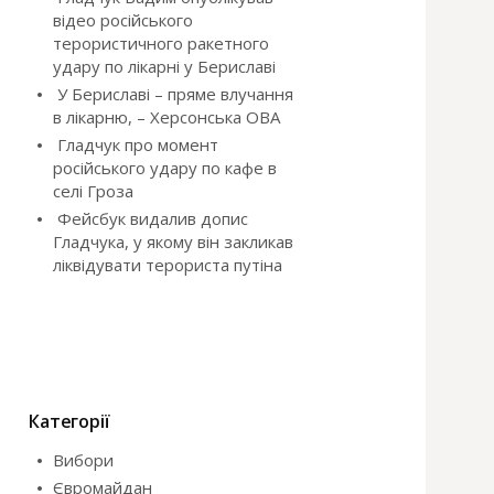
відео російського
терористичного ракетного
удару по лікарні у Бериславі
У Бериславі – пряме влучання
в лікарню, – Херсонська ОВА
Гладчук про момент
російського удару по кафе в
селі Гроза
Фейсбук видалив допис
Гладчука, у якому він закликав
ліквідувати терориста путіна
Категорії
Вибори
Євромайдан