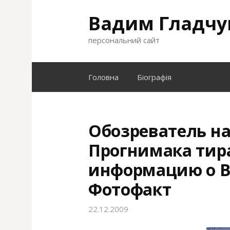
S
Вадим Гладчу
k
i
персональний сайт
p
t
o
Головна
Біографія
c
o
n
t
Обозреватель на
e
Прогнимака тир
n
t
информацию о В
Фотофакт
22.12.2009