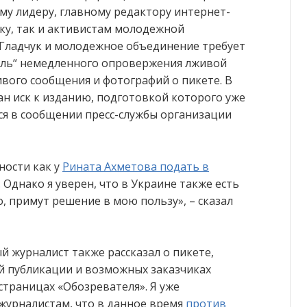
у лидеру, главному редактору интернет-
уку, так и активистам молодежной
м Гладчук и молодежное объединение требует
ель“ немедленного опровержения лживой
вого сообщения и фотографий о пикете. В
ан иск к изданию, подготовкой которого уже
ся в сообщении пресс-службы организации
ности как у
Рината Ахметова подать в
. Однако я уверен, что в Украине также есть
о, примут решение в мою пользу», – сказал
 журналист также рассказал о пикете,
 публикации и возможных заказчиках
траницах «Обозревателя». Я уже
журналистам, что в данное время
против