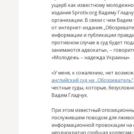
ущерб как известному молодежном
издания Sprotiv.org Вадиму Гладч
организации. В связи с чем Вади
от интернет-издания „Обозреват
информации и публикации правди
противном случае в суд будет под
занимаются адвокаты», – говорит
«Молодежь – надежда Украины».
«У меня, к сожалению, нет возмож
английский суд на „Обозреватель“
честные суды, которые, безусловн
Вадим Гладчук.
При этом известный опозиционный
послужившем поводом для лживой
информационной провокации на с
неоднократно сообщал коллегам-