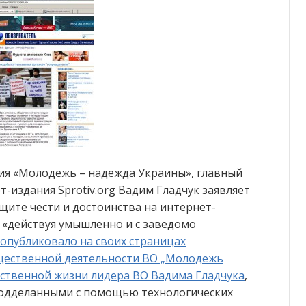
ия «Молодежь – надежда Украины», главный
-издания Sprotiv.org Вадим Гладчук заявляет
ащите чести и достоинства на интернет-
 «действуя умышленно и с заведомо
опубликовало на своих страницах
ественной деятельности ВО „Молодежь
ественной жизни лидера ВО Вадима Гладчука
,
подделанными с помощью технологических