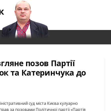
к
згляне позов Партії
к та Катеринчука до
іністративний суд міста Києва кулуарно
прав за позовами Політичної партії «Партія