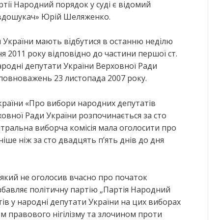
ії Народний порядок у суді є відомий
авдошукач» Юрій Шеляженко.
 України мають відбутися в останню неділю
ня 2011 року відповідно до частини першої ст.
народні депутати України Верховної Ради
 повноважень 23 листопада 2007 року.
 України «Про вибори народних депутатів
овної Ради України розпочинається за сто
нтральна виборча комісія мала оголосити про
іше ніж за сто двадцять п’ять днів до дня
який не оголосив вчасно про початок
збавляє політичну партію „Партія Народний
ів у народні депутати України на цих виборах
м правового нігілізму та злочином проти