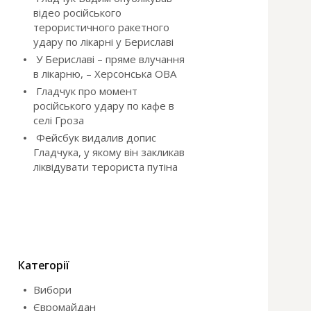
відео російського
терористичного ракетного
удару по лікарні у Бериславі
У Бериславі – пряме влучання
в лікарню, – Херсонська ОВА
Гладчук про момент
російського удару по кафе в
селі Гроза
Фейсбук видалив допис
Гладчука, у якому він закликав
ліквідувати терориста путіна
Категорії
Вибори
Євромайдан