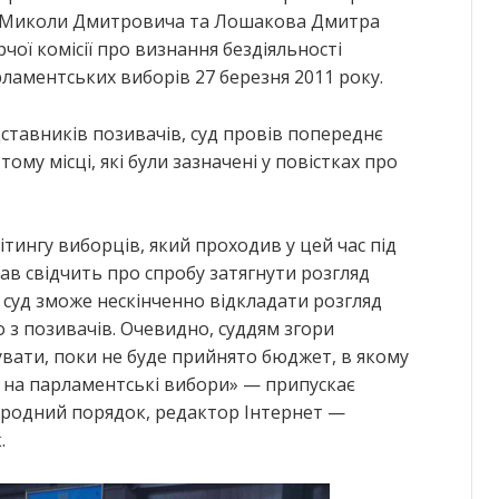
а Миколи Дмитровича та Лошакова Дмитра
ої комісії про визнання бездіяльності
аментських виборів 27 березня 2011 року.
дставників позивачів, суд провів попереднє
 тому місці, які були зазначені у повістках про
ітингу виборців, який проходив у цей час під
рав свідчить про спробу затягнути розгляд
р суд зможе нескінченно відкладати розгляд
 з позивачів. Очевидно, суддям згори
вати, поки не буде прийнято бюджет, в якому
 на парламентські вибори» — припускає
ародний порядок, редактор Інтернет —
.