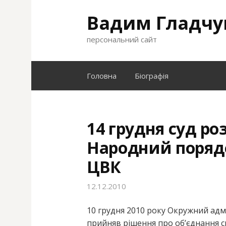
S
Вадим Гладчу
k
i
персональний сайт
p
t
o
Головна
Біографія
c
o
n
t
14 грудня суд ро
e
Народний порядо
n
t
ЦВК
12.12.2010
10 грудня 2010 року Окружний адм
прийняв рішення про об’єднання с