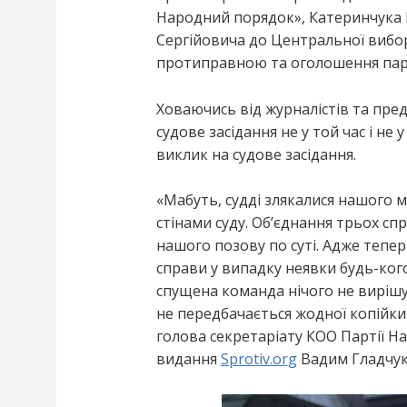
Народний порядок», Катеринчук
Сергійовича до Центральної виборч
протиправною та оголошення парл
Ховаючись від журналістів та пре
судове засідання не у той час і не у
виклик на судове засідання.
«Мабуть, судді злякалися нашого м
стінами суду. Об’єднання трьох сп
нашого позову по суті. Адже тепе
справи у випадку неявки будь-кого
спущена команда нічого не вирішу
не передбачається жодної копійки
голова секретаріату КОО Партії Н
видання
Sprotiv.org
Вадим Гладчук