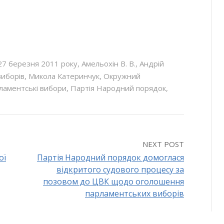
27 березня 2011 року
,
Амельохін В. В.
,
Андрій
виборів
,
Микола Катеринчук
,
Окружний
ламентські вибори
,
Партія Народний порядок
,
NEXT POST
ої
Партія Народний порядок домоглася
відкритого судового процесу за
позовом до ЦВК щодо оголошення
парламентських виборів