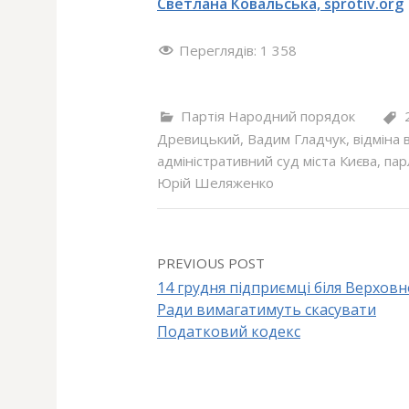
Cветлана Ковальська, sprotiv.org
Переглядів:
1 358
Партія Народний порядок
Древицький
,
Вадим Гладчук
,
відміна 
адміністративний суд міста Києва
,
пар
Юрій Шеляженко
PREVIOUS POST
14 грудня підприємці біля Верховн
Ради вимагатимуть скасувати
P
Податковий кодекс
o