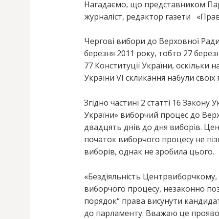
Нагадаємо, що представником Парт
журналіст, редактор газети «Пр
Чергові вибори до Верховної Ради
березня 2011 року, тобто 27 берез
77 Конституції України, оскільки 
України VI скликання набули своїх
Згідно частині 2 статті 16 Закону
України» виборчий процес до Верх
двадцять днів до дня виборів. Це
початок виборчого процесу не пізн
виборів, однак не зробила цього.
«Бездіяльність Центрвиборчкому, 
виборчого процесу, незаконно по
порядок“ права висунути кандидат
до парламенту. Вважаю це прояво