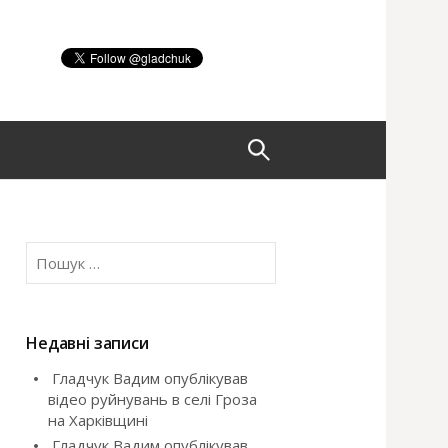
П
о
П
ш
о
ш
у
у
к
Недавні записи
:
Гладчук Вадим опублікував
к
відео руйнувань в селі Гроза
на Харківщині
:
Гладчук Вадим опублікував