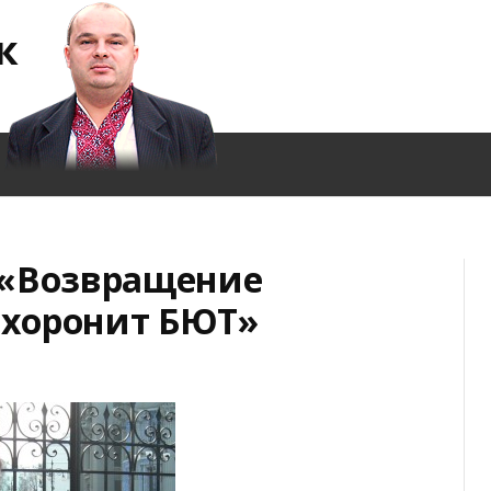
к
 «Возвращение
хоронит БЮТ»