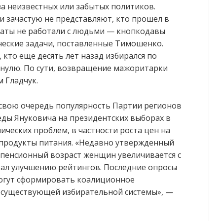
за неизвестных или забытых политиков.
 зачастую не представляют, кто прошел в
таты не работали с людьми — кнопкодавы
ческие задачи, поставленные Тимошенко.
 кто еще десять лет назад избирался по
 нулю. По сути, возвращение мажоритарки
 Гладчук.
в свою очередь популярность Партии регионов
еды Януковича на президентских выборах в
мических проблем, в частности роста цен на
 продукты питания. «Недавно утвержденный
 пенсионный возраст женщин увеличивается с
овал улучшению рейтингов. Последние опросы
могут сформировать коалиционное
ве существующей избирательной системы», —