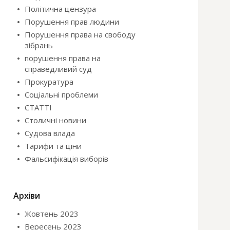
Політична цензура
Порушення прав людини
Порушення права на свободу
зібрань
порушення права на
справедливий суд
Прокуратура
Соціальні проблеми
СТАТТІ
Столичні новини
Судова влада
Тарифи та ціни
Фальсифікація виборів
Архіви
Жовтень 2023
Вересень 2023