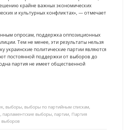
решению крайне важных экономических
ческих и культурных конфликтах», — отмечает
енным опросам, поддержка оппозиционных
иции. Тем не менее, эти результаты нельзя
ку украинские политические партии являются
ют постоянной поддержки от выборов до
 одна партия не имеет общественной
ук
,
выборы
,
выборы по партийным спискам
,
а
,
парламентские выборы
,
партии
,
Партия
х выборов