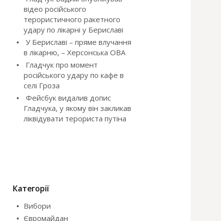
відео російського
терористичного ракетного
удару по лікарні у Бериславі
У Бериславі – пряме влучання
в лікарню, – Херсонська ОВА
Гладчук про момент
російського удару по кафе в
селі Гроза
Фейсбук видалив допис
Гладчука, у якому він закликав
ліквідувати терориста путіна
Категорії
Вибори
Євромайдан