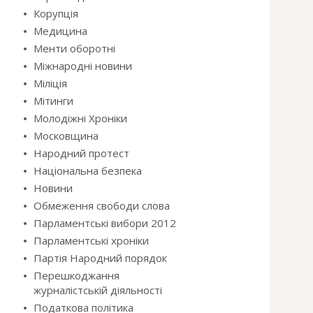
Корупція
Медицина
Менти оборотні
Міжнародні новини
Міліція
Мітинги
Молодіжні Хроніки
Московщина
Народний протест
Національна безпека
Новини
Обмеження свободи слова
Парламентські вибори 2012
Парламентські хроніки
Партія Народний порядок
Перешкоджання
журналістській діяльності
Податкова політика