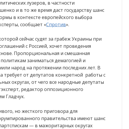
итических лузеров, в частности
енко и в то же время даст государству шанс
ормы в контексте европейского выбора
ксперты, сообщает «
Спротив
».
оторой сейчас судят за грабеж Украины при
оглашений с Россией, хочет проведения
нове. Пропорциональная и смешанная
 политикам заниматься демагогией и
мили народ на протяжении последних лет. В
а требует от депутатов конкретной работы с
ных округах, от чего все народные депутаты
тэксперт, редактор оппозиционного
м Гладчук.
ивого, но жесткого приговора для
ррумпированного правительства имеют шанс
 партспискам — в мажоритарных округах