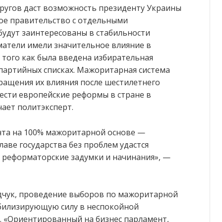
угов даст возможность президенту Украины
ое правительство с отдельными
будут заинтересованы в стабильности
матели имели значительное влияние в
о того как была введена избирательная
 партийных списках. Мажоритарная система
ращения их влияния после шестилетнего
ести европейские реформы в стране в
чает политэксперт.
нта на 100% мажоритарной основе —
лаве государства без проблем удастся
 реформаторские задумки и начинания», —
адчук, проведение выборов по мажоритарной
абилизирующую силу в неспокойной
. «Ориентированный на бизнес парламент,