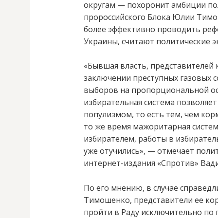
округам — похоронит амбиции пол
пророссийского Блока Юлии Тимош
более эффективно проводить реф
Украины, считают политические э
«Бывшая власть, представителей к
заключении преступных газовых с
выборов на пропорциональной ос
избирательная система позволяет
популизмом, то есть тем, чем кор
то же время мажоритарная систем
избирателем, работы в избиратель
уже отучились», — отмечает поли
интернет-издания «Спротив» Вади
По его мнению, в случае справедл
Тимошенко, представители ее ко
пройти в Раду исключительно по