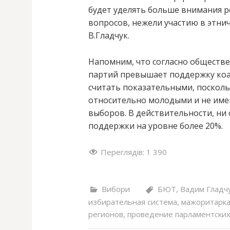
будет уделять больше внимания 
вопросов, нежели участию в этни
В.Гладчук.
Напомним, что согласно обществ
партий превышает поддержку коал
считать показательными, посколь
относительно молодыми и не име
выборов. В действительности, ни
поддержки на уровне более 20%.
Переглядів:
1 390
Вибори
БЮТ
,
Вадим Гладч
избирательная система
,
мажоритарк
регионов
,
проведение парламентски