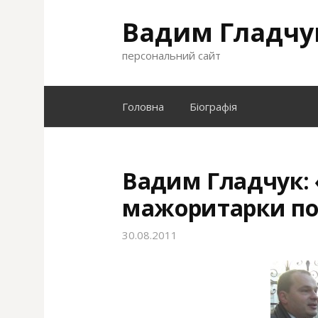
S
Вадим Гладчу
k
i
персональний сайт
p
t
o
Головна
Біографія
c
o
n
t
Вадим Гладчук:
e
мажоритарки по
n
t
30.08.2011