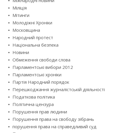
Міжнародні новини
Міліція
Мітинги
Молодіжні Хроніки
Московщина
Народний протест
Національна безпека
Новини
Обмеження свободи слова
Парламентські вибори 2012
Парламентські хроніки
Партія Народний порядок
Перешкоджання журналістській діяльності
Податкова політика
Політична цензура
Порушення прав людини
Порушення права на свободу зібрань
порушення права на справедливий суд