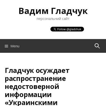
S
Вадим Гладчук
k
i
персональний сайт
p
t
o
c
o
Menu
П
n
t
о
e
n
Гладчук осуждает
ш
t
распространение
недостоверной
у
информации
«Украинскими
к