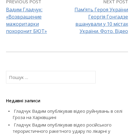
PREVIOUS POST
NEXT POST
Вадим Гладчук:
Пам’ять Героя України
«Возвращение
Георгія Гонгадзе
P
мажоритарки
вшанували у 10 містах
o
похоронит БЮТ»
України. Фото. Відео
s
t
n
П
a
о
ш
v
у
к
Недавні записи
i
:
Гладчук Вадим опублікував відео руйнувань в селі
g
Гроза на Харківщині
Гладчук Вадим опублікував відео російського
a
терористичного ракетного удару по лікарні у