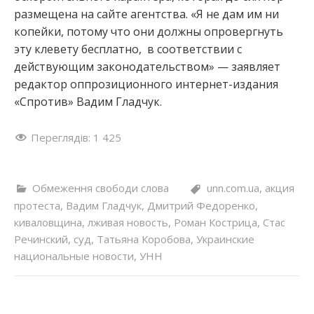
размещена на сайте агентства. «Я не дам им ни
копейки, потому что они должны опровергнуть
эту клевету бесплатно, в соответствии с
действующим законодательством» — заявляет
редактор оппрозиционного интернет-издания
«Спротив» Вадим Гладчук.
Переглядів:
1 425
Обмеження свободи слова
unn.com.ua
,
акция
протеста
,
Вадим Гладчук
,
Дмитрий Федоренко
,
киваловщина
,
лживая новость
,
Роман Кострица
,
Стас
Речинский
,
суд
,
Татьяна Коробова
,
Украинские
национальные новости
,
УНН