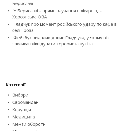
Бериславі
t
У Бериславі – пряме влучання в лікарню, –
i
Херсонська ОВА
Гладчук про момент російського удару по кафе в
o
селі Гроза
Фейсбук видалив допис Гладчука, у якому він
n
закликав ліквідувати терориста путіна
Категорії
Вибори
Євромайдан
Корупція
Медицина
Менти оборотні