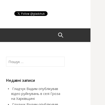
П
о
П
ш
о
ш
у
у
к
Недавні записи
:
Гладчук Вадим опублікував
к
відео руйнувань в селі Гроза
на Харківщині
:
Гладчук Вадим опублікував