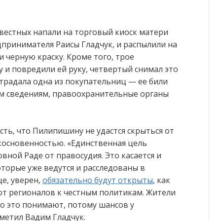
звестных напали на торговый киоск матери
дпринимателя Раисы Гладчук, и распылили на
 черную краску. Кроме того, трое
и повредили ей руку, четвертый снимал это
традала одна из покупательниц — ее били
ым сведениям, правоохранительные органы
ть, что Пилипишину не удастся скрыться от
косновенностью. «Единственная цель
ной Раде от правосудия. Это касается и
оторые уже ведутся и расследованы в
е, уверен,
обязательно будут открыты
, как
 от регионалов к честным политикам. Жители
о это понимают, потому шансов у
метил Вадим Гладчук.