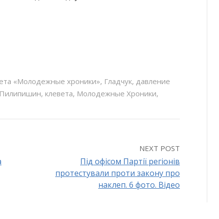
зета «Молодежные хроники»
,
Гладчук
,
давление
 Пилипишин
,
клевета
,
Молодежные Хроники
,
NEXT POST
а
Під офісом Партії регіонів
протестували проти закону про
наклеп. 6 фото. Відео