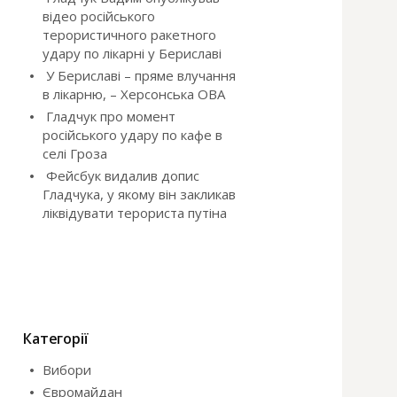
відео російського
терористичного ракетного
удару по лікарні у Бериславі
У Бериславі – пряме влучання
в лікарню, – Херсонська ОВА
Гладчук про момент
російського удару по кафе в
селі Гроза
Фейсбук видалив допис
Гладчука, у якому він закликав
ліквідувати терориста путіна
Категорії
Вибори
Євромайдан