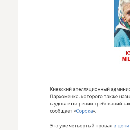
Киевский апелляционный админис
Пархоменко, которого также наз
в удовлетворении требований за
сообщает «
Сорока
».
Это уже четвертый провал
в цепи