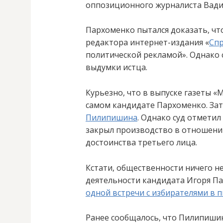
оппозиционного журналиста Вади
Пархоменко пытался доказать, чт
редактора интернет-издания «
Сп
политической рекламой». Однако 
выдумки истца.
Курьезно, что в выпуске газеты «
самом кандидате Пархоменко. Зат
Пилипишина
. Однако суд отметил
закрыл производство в отношении
достоинства третьего лица.
Кстати, общественности ничего н
деятельности кандидата Игоря Па
одной встречи с избирателями в 
Ранее сообщалось, что Пилипиш