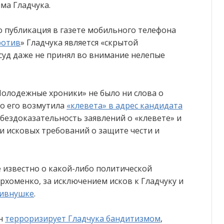
ма Гладчука.
о публикация в газете мобильного телефона
ротив
» Гладчука является «скрытой
суд даже не принял во внимание нелепые
Молодежные хроники» не было ни слова о
о его возмутила
«клевета» в адрес кандидата
 бездоказательность заявлений о «клевете» и
 исковых требований о защите чести и
е известно о какой-либо политической
рхоменко, за исключением исков к Гладчуку и
пивнушке
.
ин
терроризирует Гладчука бандитизмом
,