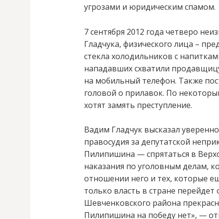
угрозами и юридическим спамом.
7 сентября 2012 года четверо неи
Гладчука, физического лица – пре
стекла холодильников с напитками
нападавших схватили продавщицу 
на мобильный телефон. Также пос
головой о прилавок. По некотор
хотят замять преступление.
Вадим Гладчук высказал увереннос
правосудия за депутатской непри
Пилипишина — спрятаться в Верхов
наказания по уголовным делам, к
отношении него и тех, которые ещ
только власть в стране перейдет
Шевченковского района прекрасн
Пилипишина на победу нет», — от