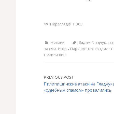
Переглядів:
1 303
Новини
Вадим Гладчук
,
га
на сми
,
Игорь Пархоменко
,
кандидат
Пилипишин
PREVIOUS POST
Пилипишинские атаки на Гладчук
«судебным спамом» провалились
P
o