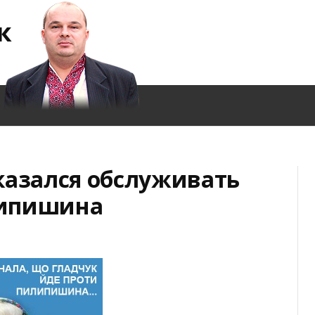
к
казался обслуживать
липишина