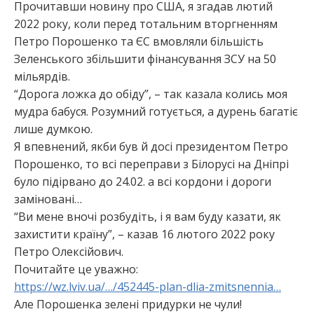
Прочитавши новину про США, я згадав лютий
2022 року, коли перед тотальним вторгненням
Петро Порошенко та ЄС вмовляли більшість
Зеленського збільшити фінансування ЗСУ на 50
мільярдів.
“Дорога ложка до обіду”, – так казала колись моя
мудра бабуся. Розумний готується, а дурень багатіє
лише думкою.
Я впевнений, якби був й досі президентом Петро
Порошенко, то всі переправи з Білорусі на Дніпрі
було підірвано до 24.02. а всі кордони і дороги
заміновані…
“Ви мене вночі розбудіть, і я вам буду казати, як
захистити країну”, – казав 16 лютого 2022 року
Петро Олексійович.
Почитайте це уважно:
https://wz.lviv.ua/…/452445-plan-dlia-zmitsnennia…
Але Порошенка зелені придурки не чули!