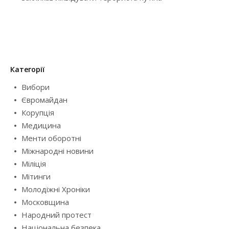
Категорії
Вибори
Євромайдан
Корупція
Медицина
Менти оборотні
Міжнародні новини
Міліція
Мітинги
Молодіжні Хроніки
Московщина
Народний протест
Національна безпека