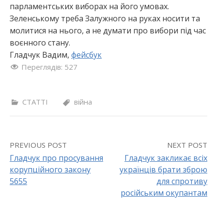
парламентських виборах на його умовах.
Зеленському треба Залужного на руках носити та
молитися на нього, а не думати про вибори під час
воєнного стану.
Гладчук Вадим,
фейсбук
Переглядів:
527
СТАТТІ
війна
PREVIOUS POST
NEXT POST
Гладчук про просування
Гладчук закликає всіх
корупційного закону
українців брати зброю
P
5655
для спротиву
o
російським окупантам
s