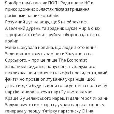
Я добре пам’ятаю, як ПОП і Рада ввели НС в
прикордонних областях після затримання
росіянами наших кораблів.
Розумний дує на воду, щоб не обпектися.
А зелений дурень та зрадник шукає мир в очах
терориста та вбивці, руйнує обороноздатність
країни
Мене шокувала новина, що люди з оточення
Зеленського хочуть замінити Залужного на
Сирського, – про це пише The Economist.
За даними видання, популярність Залужного
викликала невпевненість в офісі президента, який
фактично провів опитування українців, щоб
дізнатися, чи будуть вони голосувати за політичну
партію генерала, хоча партії у нього немає.
Краще б у Зеленського нарешті дали героя України
Залужному та вже зараз думали над включенням
генерала у першу п’ятірку партсписку СН на