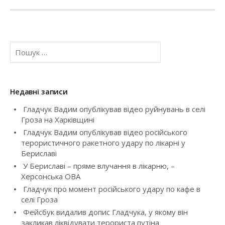
t
n
П
a
о
ш
v
у
к
Недавні записи
i
:
Гладчук Вадим опублікував відео руйнувань в селі
g
Гроза на Харківщині
Гладчук Вадим опублікував відео російського
a
терористичного ракетного удару по лікарні у
Бериславі
t
У Бериславі – пряме влучання в лікарню, –
i
Херсонська ОВА
Гладчук про момент російського удару по кафе в
o
селі Гроза
Фейсбук видалив допис Гладчука, у якому він
n
закликав ліквідувати терориста путіна