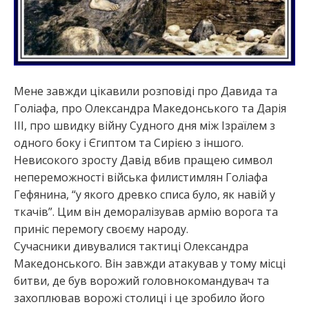
Мене завжди цікавили розповіді про Давида та
Голіафа, про Олександра Македонського та Дарія
ІІІ, про швидку війну Судного дня між Ізраїлем з
одного боку і Єгиптом та Сирією з іншого.
Невисокого зросту Давід вбив пращею символ
непереможності війська филистимлян Голіафа
Гефянина, “у якого древко списа було, як навій у
ткачів”. Цим він деморалізував армію ворога та
приніс перемогу своєму народу.
Сучасники дивувалися тактиці Олександра
Македонського. Він завжди атакував у тому місці
битви, де був ворожий головнокомандувач та
захоплював ворожі столиці і це зробило його