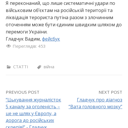
Я переконаний, що лише систематичні удари по
військовим об’єктам на російській території та
ліквідація терориста путіна разом з злочинним
оточенням може бути єдиним швидким шляхом до
перемоги України.
Гладчук Вадим,
фейсбук
Переглядів:
453
СТАТТІ
війна
PREVIOUS POST
NEXT POST
“Цькування журналісток
Гладчук про діагноз
5 каналу за оголеність –
“Вата головного мозку”
P
це не шлях у Європу, а
o
дорога до російських
скрепів!”,- Гладчук