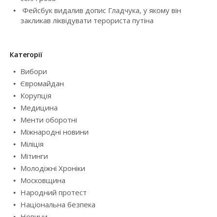
n
Фейсбук видалив допис Гладчука, у якому він
закликав ліквідувати терориста путіна
Категорії
Вибори
Євромайдан
Корупція
Медицина
Менти оборотні
Міжнародні новини
Міліція
Мітинги
Молодіжні Хроніки
Московщина
Народний протест
Національна безпека
Новини