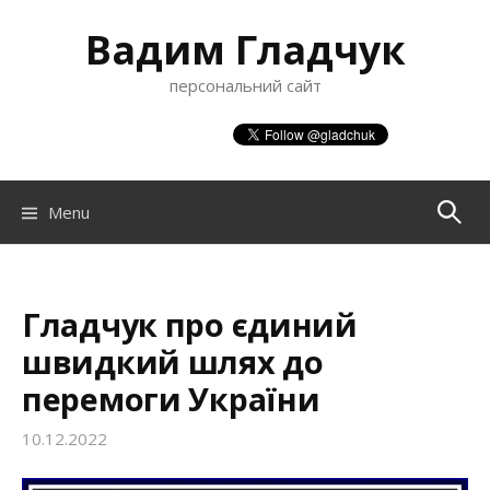
S
Вадим Гладчук
k
i
персональний сайт
p
t
o
c
o
Menu
П
n
t
о
e
n
Гладчук про єдиний
ш
t
швидкий шлях до
перемоги України
у
10.12.2022
к