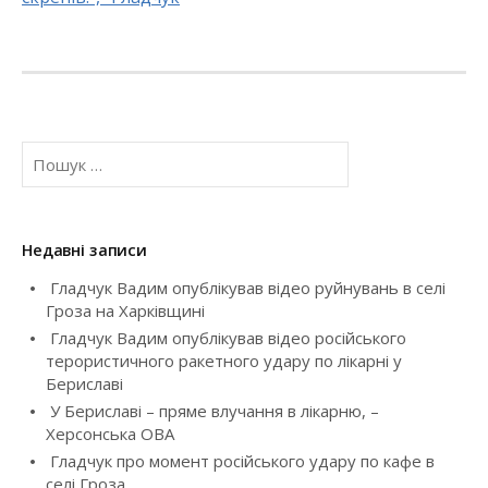
s
t
n
a
П
о
v
ш
у
i
к
Недавні записи
:
g
Гладчук Вадим опублікував відео руйнувань в селі
Гроза на Харківщині
a
Гладчук Вадим опублікував відео російського
t
терористичного ракетного удару по лікарні у
Бериславі
i
У Бериславі – пряме влучання в лікарню, –
Херсонська ОВА
o
Гладчук про момент російського удару по кафе в
селі Гроза