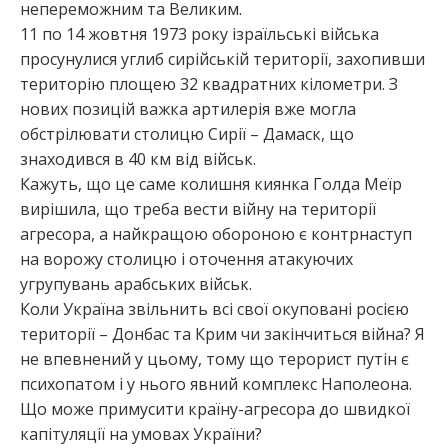
непереможним та Великим.
11 по 14 жовтня 1973 року ізраїльські війська
просунулися углиб сирійській території, захопивши
територію площею 32 квадратних кілометри. З
нових позицій важка артилерія вже могла
обстрілювати столицю Сирії – Дамаск, що
знаходився в 40 км від військ.
Кажуть, що це саме колишня киянка Голда Меїр
вирішила, що треба вести війну на території
агресора, а найкращою обороною є контрнаступ
на ворожу столицю і оточення атакуючих
угрупувань арабських військ.
Коли Україна звільнить всі свої окуповані росією
території – Донбас та Крим чи закінчиться війна? Я
не впевнений у цьому, тому що терорист путін є
психопатом і у нього явний комплекс Наполеона.
Що може примусити країну-агресора до швидкої
капітуляції на умовах України?