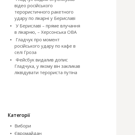
відео російського
терористичного ракетного
удару по лікарні у Бериславі
У Бериславі – пряме влучання
в лікарню, – Херсонська ОВА
Гладчук про момент
російського удару по кафе в
селі Гроза
Фейсбук видалив допис
Гладчука, у якому він закликав
ліквідувати терориста путіна
Категорії
Вибори
Євромайдан