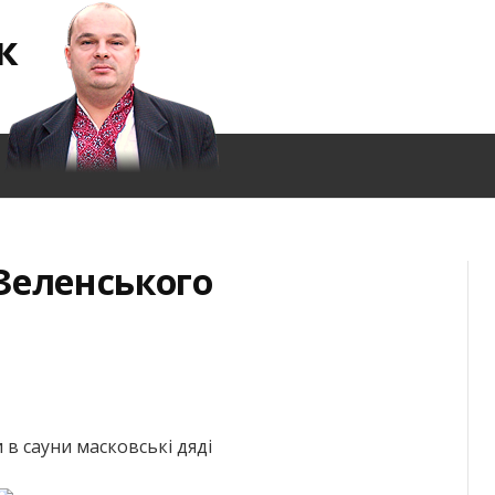
к
Зеленського
в сауни масковські дяді