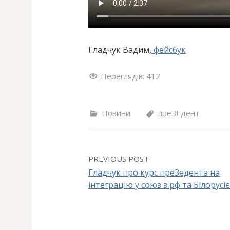
Гладчук Вадим,
фейсбук
Переглядів:
412
Новини
преЗЕдент
PREVIOUS POST
Гладчук про курс преЗедента на
інтеграцію у союз з рф та Білорусі
P
o