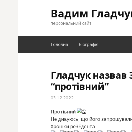
S
Вадим Гладчу
k
i
персональний сайт
p
t
o
Головна
Біографія
c
o
n
t
Гладчук назвав 
e
“протівний”
n
t
03.12.2022
Протівний
Не дивуюсь, що його запрошували 
Хроніки реЗЕдента