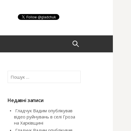
П
о
П
ш
о
ш
у
у
к
Недавні записи
:
Гладчук Вадим опублікував
к
відео руйнувань в селі Гроза
на Харківщині
:
Гладчук Вадим опублікував