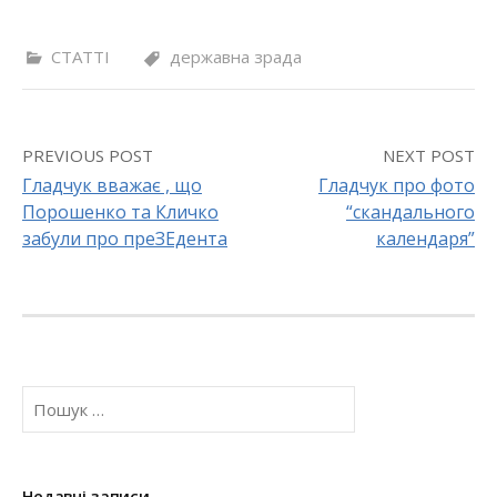
СТАТТІ
державна зрада
PREVIOUS POST
NEXT POST
Гладчук вважає , що
Гладчук про фото
Порошенко та Кличко
“скандального
P
забули про преЗЕдента
календаря”
o
s
t
П
n
о
a
ш
у
v
к
Недавні записи