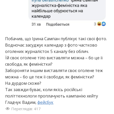
Побачив, що Ірина Сампан публікує такі свої фото.
Водночас засуджує календар з фото частково
оголених журналісток 5 каналу без облич.
Їй своє оголене тіло виставляти можна – бо це ії
свобода, як феміністки?
Забороняти іншим виставляти своє оголене теж
можна – бо це теж ії свободи, як феміністки?
На дурдом схоже?
Так завжди буває, коли якісь російські
політтехнологи проплачують кампанію хейту
Гладчук Вадим,
фейсбук
Переглядів:
417