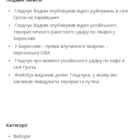
:
i
Гладчук Вадим опублікував відео руйнувань в селі
Гроза на Харківщині
g
Гладчук Вадим опублікував відео російського
терористичного ракетного удару по лікарні у
a
Бериславі
У Бериславі – пряме влучання в лікарню, –
t
Херсонська ОВА
i
Гладчук про момент російського удару по кафе в
селі Гроза
o
Фейсбук видалив допис Гладчука, у якому він
закликав ліквідувати терориста путіна
n
Категорії
Вибори