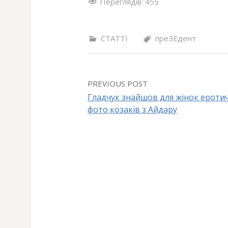
Переглядів:
455
СТАТТІ
преЗЕдент
PREVIOUS POST
Гладчук знайшов для жінок ероти
фото козаків з Айдару
P
o
s
t
n