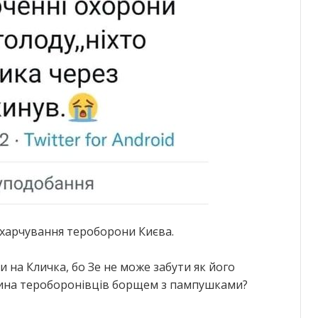
 харчування тероборони Києва.
 на Кличка, бо Зе не може забути як його
рина тероборонівців борщем з пампушками?