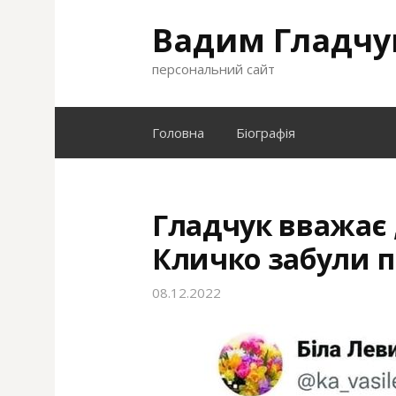
S
Вадим Гладчу
k
i
персональний сайт
p
t
o
Головна
Біографія
c
o
n
t
Гладчук вважає 
e
Кличко забули п
n
t
08.12.2022