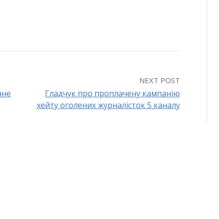
NEXT POST
чне
Гладчук про проплачену кампанію
хейту оголених журналісток 5 каналу