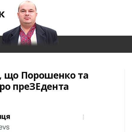
к
, що Порошенко та
ро преЗЕдента