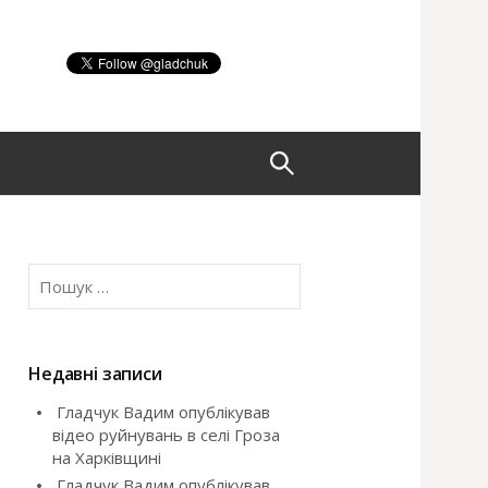
П
о
П
ш
о
ш
у
у
к
Недавні записи
:
Гладчук Вадим опублікував
к
відео руйнувань в селі Гроза
на Харківщині
:
Гладчук Вадим опублікував