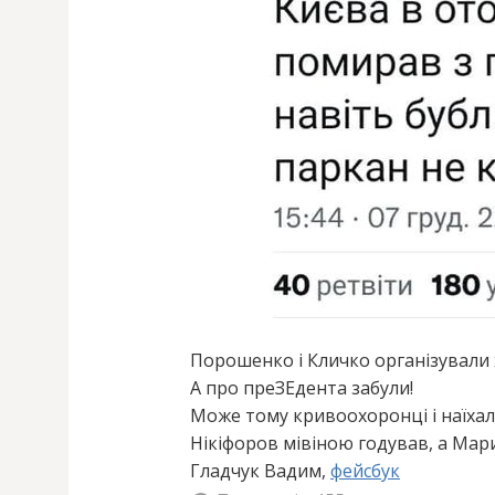
Порошенко і Кличко організували
А про преЗЕдента забули!
Може тому кривоохоронці і наїхали
Нікіфоров мівіною годував, а Ма
Гладчук Вадим,
фейсбук