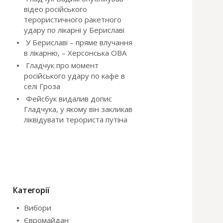
відео російського
терористичного ракетного
удару по лікарні у Бериславі
У Бериславі – пряме влучання
в лікарню, – Херсонська ОВА
Гладчук про момент
російського удару по кафе в
селі Гроза
Фейсбук видалив допис
Гладчука, у якому він закликав
ліквідувати терориста путіна
Категорії
Вибори
Євромайдан