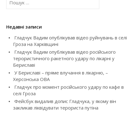
о
v
ш
у
i
к
Недавні записи
:
g
Гладчук Вадим опублікував відео руйнувань в селі
Гроза на Харківщині
a
Гладчук Вадим опублікував відео російського
t
терористичного ракетного удару по лікарні у
Бериславі
i
У Бериславі – пряме влучання в лікарню, –
Херсонська ОВА
o
Гладчук про момент російського удару по кафе в
селі Гроза
n
Фейсбук видалив допис Гладчука, у якому він
закликав ліквідувати терориста путіна