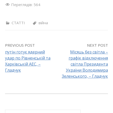
Переглядів:
564
СТАТТІ
війна
PREVIOUS POST
NEXT POST
путін готує ядерний
Місяць без світла –
удар по Рівненській та
графік відключення
P
Харківській АЕС, –
світла Президента
o
Гладчук
України Володимира
Зеленського, – Гладчук
s
t
n
a
П