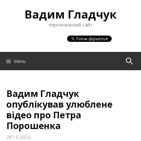
S
Вадим Гладчук
k
i
персональний сайт
p
t
o
c
o
Menu
П
n
t
о
e
n
Вадим Гладчук
ш
t
опублікував улюблене
відео про Петра
у
Порошенка
к
28.10.2022