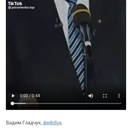
Вадим Гладчук,
фейсбук