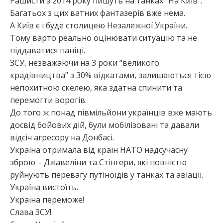
Рашисти з 2014 року пишуть на танках “На Київ”.
Багатьох з цих ватних фантазерів вже нема.
:
А Київ є і буде столицею Незалежної України.
Тому варто реально оцінювати ситуацію та не
піддаватися паніці.
ЗСУ, незважаючи на 3 роки “великого
крадівництва” з 30% відкатами, залишаються тією
непохитною скелею, яка здатна спинити та
перемогти ворогів.
До того ж понад півмільйони українців вже мають
досвід бойових дій, були мобілізовані та давали
відсіч агресору на Донбасі.
Україна отримала від країн НАТО надсучасну
зброю – Джавеліни та Стінгери, які повністю
руйнують перевагу путіноїдів у танках та авіації.
Україна вистоїть.
Україна переможе!
Слава ЗСУ!