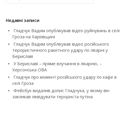
g
ш
у
a
к
Недавні записи
:
t
Гладчук Вадим опублікував відео руйнувань в селі
Гроза на Харківщині
i
Гладчук Вадим опублікував відео російського
терористичного ракетного удару по лікарні у
o
Бериславі
У Бериславі – пряме влучання в лікарню, –
n
Херсонська ОВА
Гладчук про момент російського удару по кафе в
селі Гроза
Фейсбук видалив допис Гладчука, у якому він
закликав ліквідувати терориста путіна