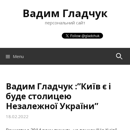
S
Вадим Гладчук
k
i
персональний сайт
p
t
o
c
o
Menu
П
n
t
о
e
n
Вадим Гладчук :”Київ є і
ш
t
буде столицею
Незалежної України”
у
18.02.2022
к