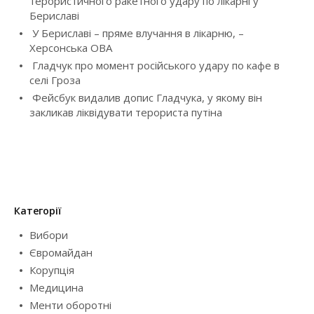
терористичного ракетного удару по лікарні у
a
Бериславі
У Бериславі – пряме влучання в лікарню, –
t
Херсонська ОВА
i
Гладчук про момент російського удару по кафе в
селі Гроза
o
Фейсбук видалив допис Гладчука, у якому він
закликав ліквідувати терориста путіна
n
Категорії
Вибори
Євромайдан
Корупція
Медицина
Менти оборотні