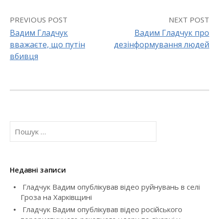
PREVIOUS POST
NEXT POST
Вадим Гладчук
Вадим Гладчук про
вважаєте, що путін
дезінформування людей
P
вбивця
o
s
t
П
n
о
a
ш
у
v
к
Недавні записи
:
i
Гладчук Вадим опублікував відео руйнувань в селі
Гроза на Харківщині
g
Гладчук Вадим опублікував відео російського