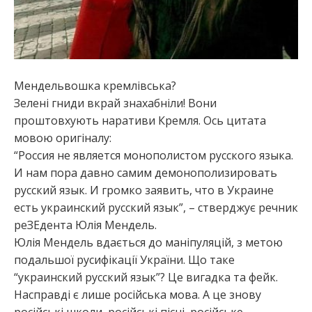
Мендельвошка кремлівська?
Зелені гниди вкрай знахабніли! Вони
проштовхують наративи Кремля. Ось цитата
мовою оригіналу:
“Россия не является монополистом русского языка.
И нам пора давно самим демонополизировать
русский язык. И громко заявить, что в Украине
есть украинский русский язык”, – стверджує речник
реЗЕдента Юлія Мендель.
Юлія Мендель вдається до маніпуляцій, з метою
подальшої русифікації України. Що таке
“украинский русский язык”? Це вигадка та фейк.
Насправді є лише російська мова. А це знову
російські школи, російські пісні, російське