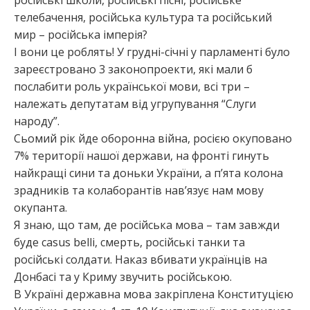
телебачення, російська культура та російський
мир – російська імперія?
І вони це роблять! У грудні-січні у парламенті було
зареєстровано 3 законопроекти, які мали б
послабити роль української мови, всі три –
належать депутатам від угрупування “Слуги
народу”.
Сьомий рік йде оборонна війна, росією окуповано
7% території нашої держави, на фронті гинуть
найкращі сини та доньки України, а п’ята колона
зрадників та колаборантів нав’язує нам мову
окупанта.
Я знаю, що там, де російська мова – там завжди
буде casus belli, смерть, російські танки та
російські солдати. Наказ вбивати українців на
Донбасі та у Криму звучить російською.
В Україні державна мова закріплена Конституцією