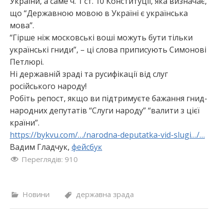
України, а саме ч. 1 ст. 10 Конституції, яка визначає,
що “Державною мовою в Україні є українська
мова”.
“Гірше ніж московські воші можуть бути тільки
українські гниди”, – ці слова приписують Симонові
Петлюрі.
Ні державній зраді та русифікації від слуг
російського народу!
Робіть репост, якщо ви підтримуєте бажання гнид-
народних депутатів “Слуги народу” “валити з цієї
країни”.
https://bykvu.com/…/narodna-deputatka-vid-slugi…/…
Вадим Гладчук,
фейсбук
Переглядів:
910
Новини
державна зрада