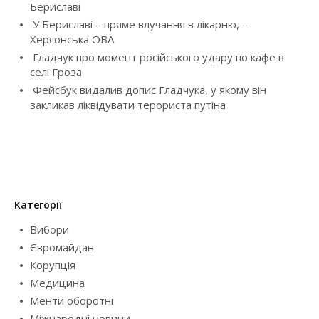
Бериславі
i
У Бериславі – пряме влучання в лікарню, –
Херсонська ОВА
o
Гладчук про момент російського удару по кафе в
селі Гроза
n
Фейсбук видалив допис Гладчука, у якому він
закликав ліквідувати терориста путіна
Категорії
Вибори
Євромайдан
Корупція
Медицина
Менти оборотні
Міжнародні новини