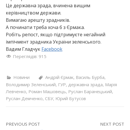
Це державна зрада, вчинена вищим
керівництвом держави.
Вимагаю арешту зрадників.
А починати треба хоча б з Єрмака.
Робіть репост, якщо підтримуєте негайний
імпічмент зрадника України зеленського.
Вадим Гладчук
Facebook
Переглядів:
915
Новини
Андрій Єрмак
,
Василь Бурба
,
Володимир Зеленський
,
ГУР
,
державна зрада
,
Марія
Левченко
,
Роман Машовець
,
Руслан Баранецький
,
Руслан Демченко
,
СБУ
,
Юрий Бутусов
PREVIOUS POST
NEXT POST