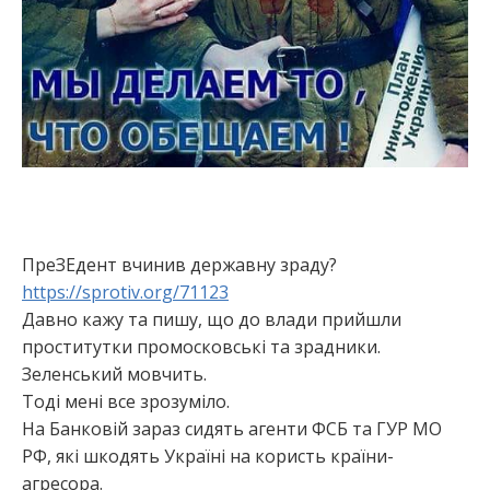
ПреЗЕдент вчинив державну зраду?
https://sprotiv.org/71123
Давно кажу та пишу, що до влади прийшли
проститутки промосковські та зрадники.
Зеленський мовчить.
Тоді мені все зрозуміло.
На Банковій зараз сидять агенти ФСБ та ГУР МО
РФ, які шкодять Україні на користь країни-
агресора.