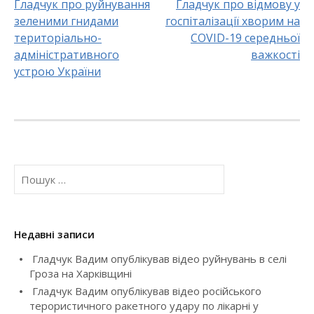
Гладчук про руйнування
Гладчук про відмову у
зеленими гнидами
госпіталізації хворим на
P
територіально-
COVID-19 середньої
o
адміністративного
важкості
устрою України
s
t
n
a
П
о
v
ш
у
i
к
Недавні записи
:
g
Гладчук Вадим опублікував відео руйнувань в селі
Гроза на Харківщині
a
Гладчук Вадим опублікував відео російського
t
терористичного ракетного удару по лікарні у