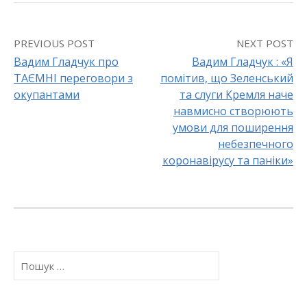
PREVIOUS POST
NEXT POST
Вадим Гладчук про
Вадим Гладчук : «Я
ТАЄМНІ переговори з
помітив, що Зеленський
P
окупантами
та слуги Кремля наче
o
навмисно створюють
умови для поширення
s
небезпечного
коронавірусу та паніки»
t
n
a
v
П
о
i
ш
у