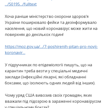
…/S0195…/fulltext
Хоча раніше міністерство охорони здоров’я
України поширювало фейки та дезінформувало
населення, що новий коронавірус може жити на
поверхнях до декількох годин!
https://moz.gov.ua/…/7-poshirenih-pitan-pro-novij-
koronavir…
У підручниках по епідеміології пишуть, що на
карантин треба везти у спеціальні медичні
заклади (інфекційні лікарні, які обладнанні
боксами, що ізолюють одних людей від інших).
Чому уряд США вивозив своїх громадян, яких
вважали під підозрою в зараженні коронавірусом
у спеціальному боксах?