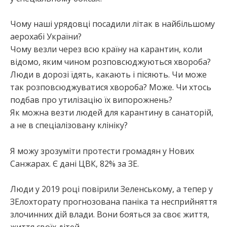
Чому наші урядовці посадили літак в найбільшому
аерохабі України?
Чому везли через всю країну на карантин, коли
відомо, яким чином розповсюджуються хвороба?
Люди в дорозі їдять, какають і пісяють. Чи може
так розповсюджуватися хвороба? Може. Чи хтось
подбав про утилізацію їх випорожнень?
Як можна везти людей для карантину в санаторій,
а не в спеціалізовану клініку?
Я можу зрозуміти протести громадян у Нових
Санжарах. Є дані ЦВК, 82% за ЗЕ.
Люди у 2019 році повірили Зеленському, а тепер у
ЗЕлохторату прогнозована паніка та несприйняття
злочинних дій влади. Вони бояться за своє життя,