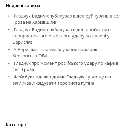
g
к
Недавні записи
a
:
Гладчук Вадим опублікував відео руйнувань в селі
t
Гроза на Харківщині
Гладчук Вадим опублікував відео російського
i
терористичного ракетного удару по лікарні у
Бериславі
o
У Бериславі – пряме влучання в лікарню, –
Херсонська ОВА
n
Гладчук про момент російського удару по кафе в
селі Гроза
Фейсбук видалив допис Гладчука, у якому він
закликав ліквідувати терориста путіна
Категорії