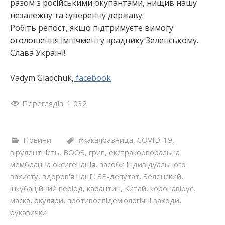
разом з російськими окупантами, нищив нашу
незалежну та суверенну державу.
Робіть репост, якщо підтримуєте вимогу
оголошення імпічменту зраднику Зеленському.
Слава Україні!
Vadym Gladchuk,
facebook
Переглядів:
1 032
Новини
#какаяразница
,
COVID-19
,
вірулентність
,
ВООЗ
,
грип
,
екстракорпоральна
мембранна оксигенація
,
засоби індивідуального
захисту
,
здоров'я нації
,
ЗЕ-депутат
,
Зеленский
,
інкубаційний період
,
карантин
,
Китай
,
коронавірус
,
маска
,
окуляри
,
противоепідеміологічні заходи
,
рукавички