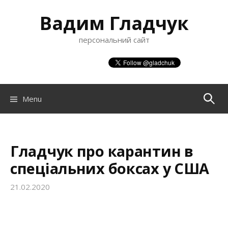
S
Вадим Гладчук
k
i
персональний сайт
p
t
o
c
o
Menu
П
n
t
о
e
n
Гладчук про карантин в
ш
t
спеціальних боксах у США
21.02.2020
у
к