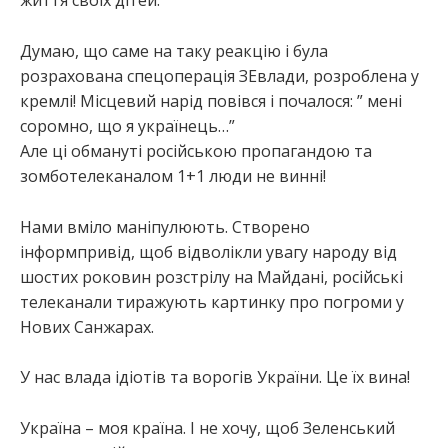
життя своїх дітей.
Думаю, що саме на таку реакцію і була
розрахована спецоперація ЗЕвлади, розроблена у
кремлі! Місцевий нарід повівся і почалося: ” мені
соромно, що я українець…”
Але ці обмануті російською пропагандою та
зомботелеканалом 1+1 люди не винні!
Нами вміло маніпулюють. Створено
інформпривід, щоб відволікли увагу народу від
шостих роковин розстрілу на Майдані, російські
телеканали тиражують картинку про погроми у
Нових Санжарах.
У нас влада ідіотів та ворогів України. Це їх вина!
Україна – моя країна. І не хочу, щоб Зеленський