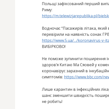
Польщі зафіксований перший випа
Риму:
https://m.telewizjarepublika.pl/biel
Водночас “Пасажирів літака, який 
перевірили на наявність ознак ГРВ
https://www.5.ua/…/koronavirus-v-ita
ВИБІРКОВО!
Не поможе зупинити поширення інф
здоров’я Китаю Ма Сяовей у коме
коронавірус заразний в інкубацій
симптомів:
https://www.bbc.com/ne
Лише карантин в інфекційних ліка
шанс зменшити швидкість поширен
не робить!