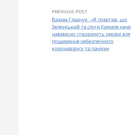
PREVIOUS POST
Вадим Гладчук : «Я помітив, що
Зеленський та слуги Кремля наче
P
навмисно створюють умови для
поширення небезпечного
o
коронавірусу та паніки»
s
t
n
a
v
i