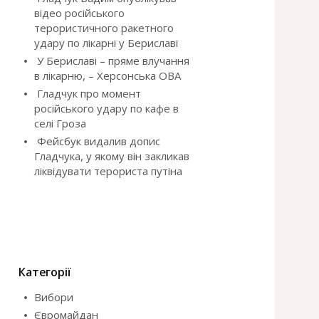
відео російського
терористичного ракетного
удару по лікарні у Бериславі
У Бериславі – пряме влучання
в лікарню, – Херсонська ОВА
Гладчук про момент
російського удару по кафе в
селі Гроза
Фейсбук видалив допис
Гладчука, у якому він закликав
ліквідувати терориста путіна
Категорії
Вибори
Євромайдан