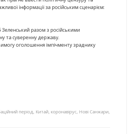
жливої інформації за російським сценарієм:
об Зеленський разом з російськими
у та суверенну державу.
вимогу оголошення імпічменту зраднику
баційний період
,
Китай
,
коронавірус
,
Нові Санжари
,