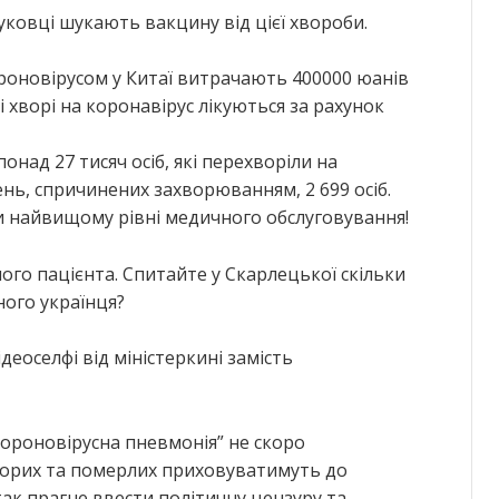
уковці шукають вакцину від цієї хвороби.
ороновірусом у Китаї витрачають 400000 юанів
і хворі на коронавірус лікуються за рахунок
онад 27 тисяч осіб, які перехворіли на
нь, спричинених захворюванням, 2 699 осіб.
 найвищому рівні медичного обслуговування!
ого пацієнта. Спитайте у Скарлецької скільки
ного українця?
еоселфі від міністеркині замість
“короновірусна пневмонія” не скоро
ворих та померлих приховуватимуть до
ак прагне ввести політичну цензуру та