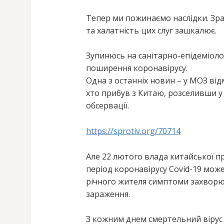
Тепер ми пожинаємо наслідки. Зр
та халатність цих слуг зашкалює.
Зупинюсь на санітарно-епідеміоло
поширення коронавірусу.
Одна з останніх новин – у МОЗ ві
хто прибув з Китаю, розселивши у с
обсервації.
https://sprotiv.org/70714
Але 22 лютого влада китайської пр
період коронавірусу Covid-19 може 
річного жителя симптоми захворюва
зараження.
З кожним днем смертельний вірус 