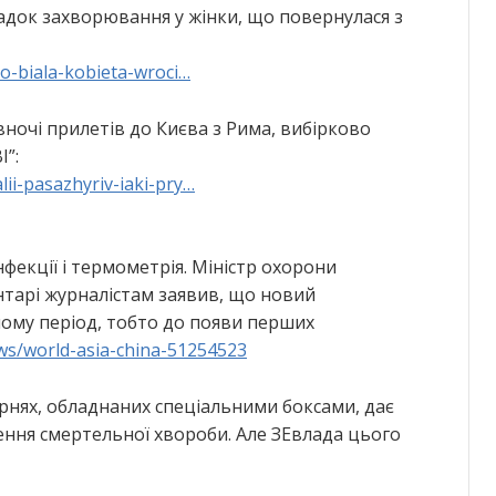
док захворювання у жінки, що повернулася з
sko-biala-kobieta-wroci…
вночі прилетів до Києва з Рима, вибірково
І”:
lii-pasazhyriv-iaki-pry…
екції і термометрія. Міністр охорони
нтарі журналістам заявив, що новий
ному період, тобто до появи перших
ws/world-asia-china-51254523
рнях, обладнаних спеціальними боксами, дає
ня смертельної хвороби. Але ЗЕвлада цього