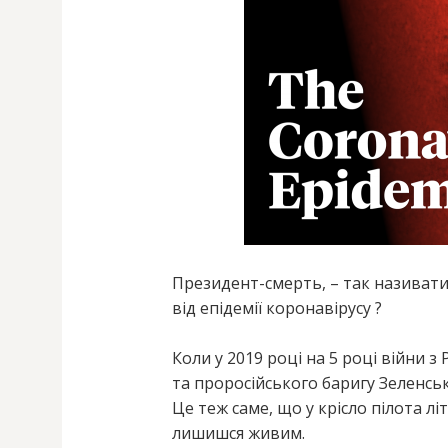
Президент-смерть, – так називат
від епідемії коронавірусу ?
Коли у 2019 році на 5 році війни з
та проросійського баригу Зеленськ
Це теж саме, що у крісло пілота лі
лишишся живим.