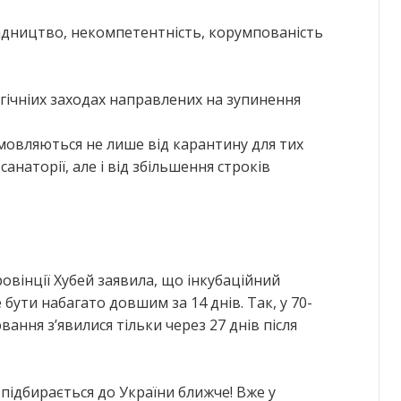
адництво, некомпетентність, корумпованість
гічніих заходах направлених на зупинення
дмовляються не лише від карантину для тих
анаторії, але і від збільшення строків
овінції Хубей заявила, що інкубаційний
бути набагато довшим за 14 днів. Так, у 70-
ння з’явилися тільки через 27 днів після
підбирається до України ближче! Вже у