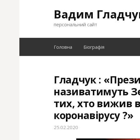
S
Вадим Гладчу
k
i
персональний сайт
p
t
o
Головна
Біографія
c
o
n
t
Гладчук : «Прези
e
називатимуть З
n
t
тих, хто вижив в
коронавірусу ?»
25.02.2020