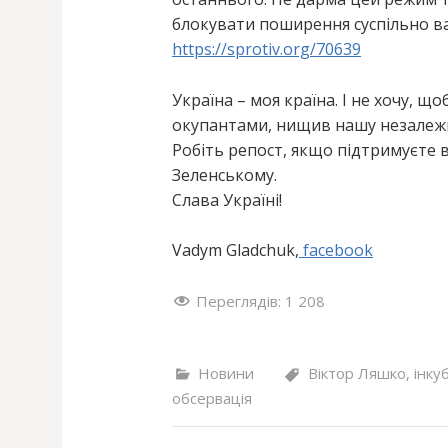
блокувати поширення суспільно ва
https://sprotiv.org/70639
Україна – моя країна. І не хочу, щ
окупантами, нищив нашу незалежн
Робіть репост, якщо підтримуєте 
Зеленському.
Слава Україні!
Vadym Gladchuk,
facebook
Переглядів:
1 208
Новини
Віктор Ляшко
,
інку
обсервація