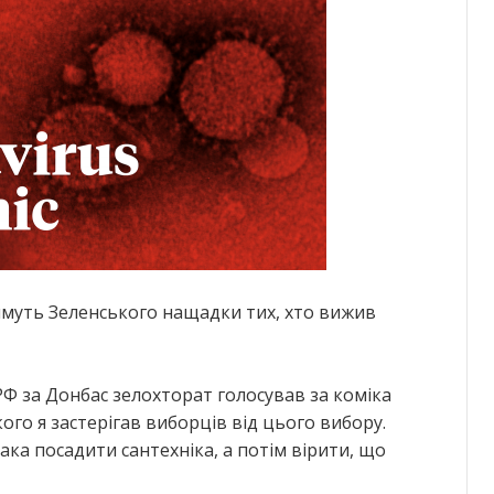
имуть Зеленського нащадки тих, хто вижив
 РФ за Донбас зелохторат голосував за коміка
ого я застерігав виборців від цього вибору.
така посадити сантехніка, а потім вірити, що