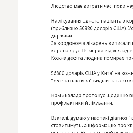
Людство має виграти час, поки на
На лікування одного пацієнта з к
(приблизно 56880 доларів США). Ус
держави.
За кордоном з лікарень виписали п
коронавірус. Померли від ускладне
Кожна десята людина помирає при
56880 доларів США у Китаї на кожн
“зелена пліснява” виділить на кож
Нам ЗЕвлада пропонує щоденне від
профілактики й лікування.
Взагалі, думаю у нас такі діагноз 
ставитимуть, а інформацію про х
останнього. Не дарма цей режим т