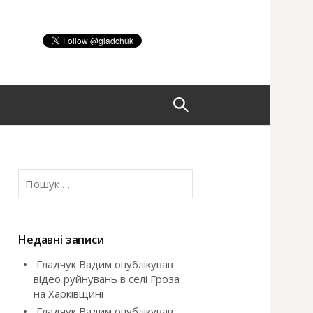
П
о
П
ш
о
ш
у
у
к
Недавні записи
:
Гладчук Вадим опублікував
к
відео руйнувань в селі Гроза
на Харківщині
:
Гладчук Вадим опублікував