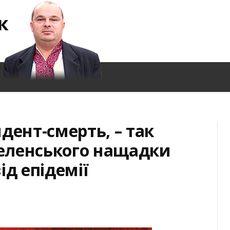
к
дент-смерть, – так
еленського нащадки
ід епідемії