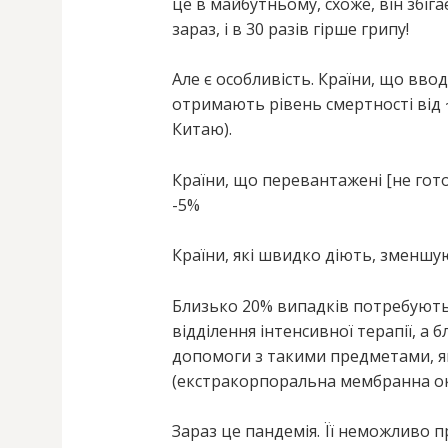
це в майбутньому, схоже, він збігає
зараз, і в 30 разів гірше грипу!
Але є особливість. Країни, що вво
отримають рівень смертності від ~
Китаю).
Країни, що перевантажені [не гото
-5%
Країни, які швидко діють, зменшу
Близько 20% випадків потребують 
відділення інтенсивної терапії, а
допомоги з такими предметами, я
(екстракорпоральна мембранна ок
Зараз це пандемія. Її неможливо 