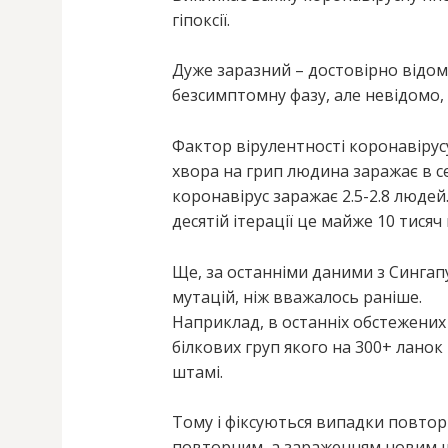
гіпоксії.
Дуже заразний – достовірно відом
безсимптомну фазу, але невідомо, 
Фактор вірулентності коронавірус
хвора на грип людина заражає в с
коронавірус заражає 2.5-2.8 людей
десятій ітерації це майже 10 тисяч
Ще, за останніми даними з Сингапу
мутацій, ніж вважалось раніше.
Наприклад, в останніх обстежених 
білкових груп якого на 300+ лано
штамі.
Тому і фіксуються випадки повтор
повторним, а зараженням новим шт