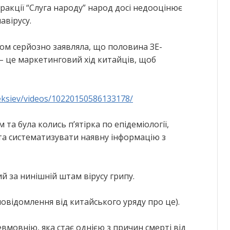
фракції “Слуга народу” народ досі недооцінює
авірусу.
ком серйозно заявляла, що половина ЗЕ-
– це маркетинговий хід китайців, щоб
leksiev/videos/10220150586133178/
а була колись п’ятірка по епідеміології,
та систематизувати наявну інформацію з
й за нинішній штам вірусу грипу.
овідомлення від китайського уряду про це).
вмовнію, яка стає однією з причин смерті від