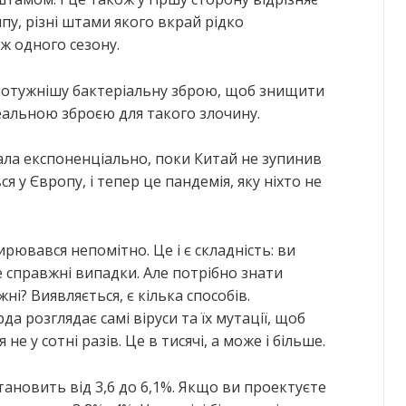
пу, різні штами якого вкрай рідко
 одного сезону.
йпотужнішу бактеріальну зброю, щоб знищити
деальною зброєю для такого злочину.
тала експоненціально, поки Китай не зупинив
я у Європу, і тепер це пандемія, яку ніхто не
ювався непомітно. Це і є складність: ви
е справжні випадки. Але потрібно знати
і? Виявляється, є кілька способів.
а розглядає самі віруси та їх мутації, щоб
не у сотні разів. Це в тисячі, а може і більше.
становить від 3,6 до 6,1%. Якщо ви проектуєте