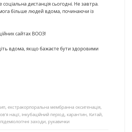
е соціальна дистанція сьогодні. Не завтра.
мога більше людей вдома, починаючи із
ційних сайтах ВООЗ!
іть вдома, якщо бажаєте бути здоровими
рип
,
екстракорпоральна мембранна оксигенація
,
ов'я нації
,
інкубаційний період
,
карантин
,
Китай
,
підеміологічні заходи
,
рукавички