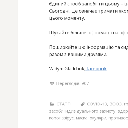
Єдиний спосіб запобігти цьому – ц
Сьогодні. Це означає тримати яко
цього моменту.
Шукайте більше інформації на офі
Поширюйте цю інформацію та сид
разом з вашими друзями.
Vadym Gladchuk,
facebook
Переглядів:
907
СТАТТІ
COVID-19
,
ВООЗ
,
г
засоби індивідуального захисту
,
здор
коронавірус
,
маска
,
окуляри
,
противое