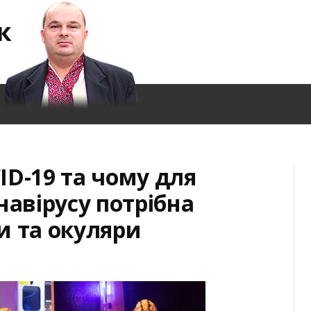
к
ID-19 та чому для
навірусу потрібна
и та окуляри