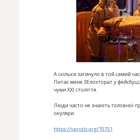
А скільки загинуло в той самий час
Питає мене ЗЕлохторат у фейсбуці,
чуми XXI століття.
Люди часто не знають головної пр
окуляри.
https://sprotiv.org/70751