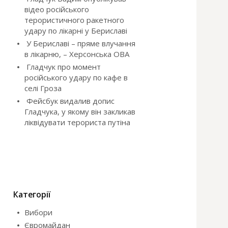
відео російського
терористичного ракетного
удару по лікарні у Бериславі
У Бериславі – пряме влучання
в лікарню, – Херсонська ОВА
Гладчук про момент
російського удару по кафе в
селі Гроза
Фейсбук видалив допис
Гладчука, у якому він закликав
ліквідувати терориста путіна
Категорії
Вибори
Євромайдан