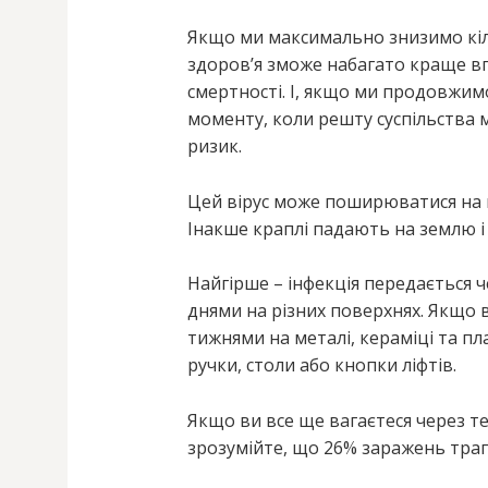
Якщо ми максимально знизимо кіл
здоров’я зможе набагато краще в
смертності. І, якщо ми продовжим
моменту, коли решту суспільства
ризик.
Цей вірус може поширюватися на в
Інакше краплі падають на землю і
Найгірше – інфекція передається ч
днями на різних поверхнях. Якщо 
тижнями на металі, кераміці та пла
ручки, столи або кнопки ліфтів.
Якщо ви все ще вагаєтеся через те
зрозумійте, що 26% заражень тра