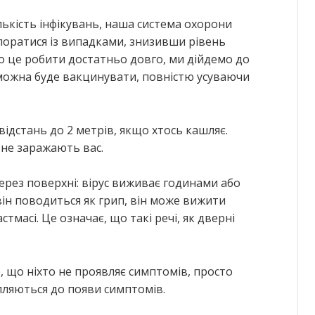
ькість інфікувань, наша система охорони
поратися із випадками, знизивши рівень
о це робити достатньо довго, ми дійдемо до
 можна буде вакцинувати, повністю усуваючи
ідстань до 2 метрів, якщо хтось кашляє.
 не заражають вас.
ерез поверхні: вірус виживає годинами або
він поводиться як грип, він може вижити
стмасі. Це означає, що такі речі, як дверні
, що ніхто не проявляє симптомів, просто
пляються до появи симптомів.