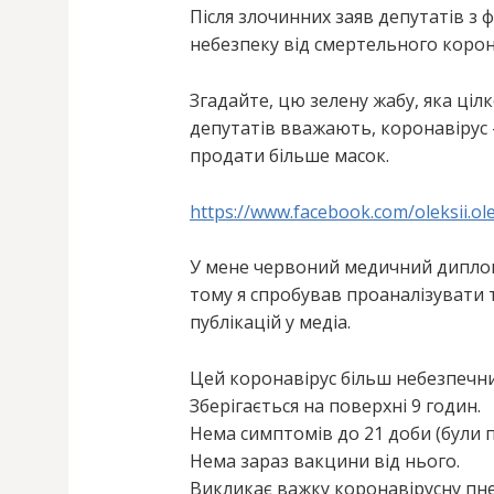
Після злочинних заяв депутатів з 
небезпеку від смертельного корон
Згадайте, цю зелену жабу, яка ціл
депутатів вважають, коронавірус 
продати більше масок.
https://www.facebook.com/oleksii.o
У мене червоний медичний диплом т
тому я спробував проаналізувати 
публікацій у медіа.
Цей коронавірус більш небезпечни
Зберігається на поверхні 9 годин.
Нема симптомів до 21 доби (були п
Нема зараз вакцини від нього.
Викликає важку коронавірусну пне