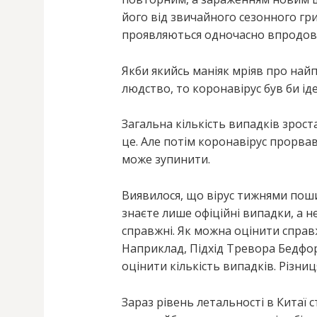
його від звичайного сезонного гри
проявляються одночасно впродовж
Якби якийсь маніяк мріяв про на
людство, то коронавірус був би і
Загальна кількість випадків зрос
це. Але потім коронавірус прорвавс
може зупинити.
Виявилося, що вірус тижнями пошир
знаєте лише офіційні випадки, а н
справжні. Як можна оцінити справжн
Наприклад, Підхід Тревора Бедфорд
оцінити кількість випадків. Різниця 
Зараз рівень летальності в Китаї 