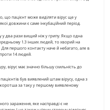
о, що пацієнт може виділяти вірус ще у
якої довжини є саме інкубаційний період.
у у два рази вищий ніж у грипу. Якщо одна
ередньому 1.3 інших людей, то хворий на
. Для першого контакту наче й небагато, але в
 проти 14 людей.
ру, вірус має значно більшу схильність до
пацієнтів був виявлений штам вірусу, одна з
к коротша за таку у першому виявленому
ного зараження, яке насправді є не
амом. І це також у гіршу сторону відрізняє