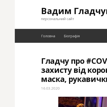
S
Вадим Гладчу
k
i
персональний сайт
p
t
o
Головна
Біографія
c
o
n
t
Гладчу про #COV
e
захисту від коро
n
t
маска, рукавичк
16.03.2020