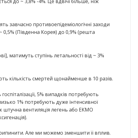
ться до ~ 3,8% -4%. Це вдвічі більше, ніж
дять завчасно противоепідеміологічні заходи
 0,5% (Південна Корея) до 0,9% (решта
ві], матимуть ступінь летальності від ~ 3%
ють кількість смертей щонайменше в 10 разів.
госпіталізації, 5% випадків потребують
 близько 1% потребують дуже інтенсивної
к штучна вентиляція легень або EКMO
сигенація).
припинити. Але ми можемо зменшити її вплив.