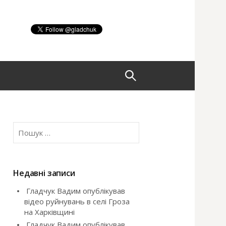
П
о
П
ш
о
ш
у
у
к
Недавні записи
:
Гладчук Вадим опублікував
к
відео руйнувань в селі Гроза
на Харківщині
:
Гладчук Вадим опублікував