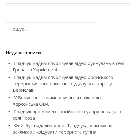
n
a
П
v
о
ш
i
у
к
g
Недавні записи
:
Гладчук Вадим опублікував відео руйнувань в селі
a
Гроза на Харківщині
t
Гладчук Вадим опублікував відео російського
терористичного ракетного удару по лікарні у
i
Бериславі
У Бериславі – пряме влучання в лікарню, –
o
Херсонська ОВА
Гладчук про момент російського удару по кафе в
n
селі Гроза
Фейсбук видалив допис Гладчука, у якому він
закликав ліквідувати терориста путіна