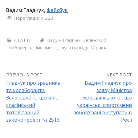
Вадим Гладчук,
фейсбук
Переглядів:
1 223
СТАТТІ
Вадим Гладчук
,
Зеленский
,
зомбосеріал
,
імпічмент
,
слуга народу
,
Україна
PREVIOUS POST
NEXT POST
Гладчук про зрадника
Вадим Гладчук про
та колаборанта
заяву Міністра
P
Зеленського, що вніс
Бородянського , що
o
сталінський
українські спортсмени
тоталітарний
зобов’язані виступати в
s
законопроект № 2513
Росії
t