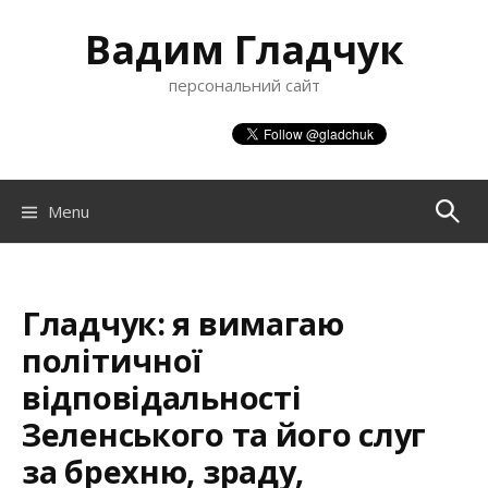
S
Вадим Гладчук
k
i
персональний сайт
p
t
o
c
o
Menu
П
n
t
о
e
n
Гладчук: я вимагаю
ш
t
політичної
відповідальності
у
Зеленського та його слуг
за брехню, зраду,
к