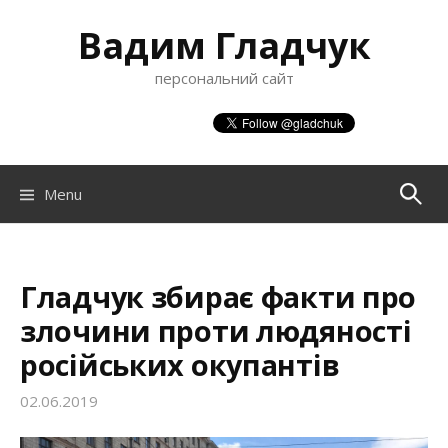
S
Вадим Гладчук
k
i
персональний сайт
p
t
o
c
o
Menu
П
n
t
о
e
n
Гладчук збирає факти про
ш
t
злочини проти людяності
російських окупантів
у
02.06.2019
к