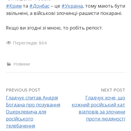
#
Крим
та
#
Донбас
– це
#
Україна
, тому мають бути
звільнені, а військові злочинці-рашисти покарані.
Якщо ви згодні зі мною, то робіть репост.
Переглядів:
864
Новини
PREVIOUS POST
NEXT POST
Гладчук спитав Андрія
Гладчук хоче, що
Богдана про позування
кожний російський кат
P
Оцерклевича для
відповів за злочини
o
російського
проти людяності
телебачення