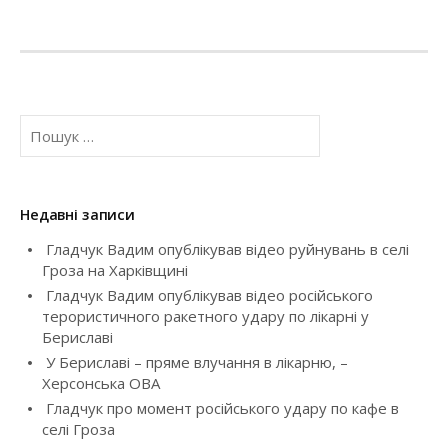
s
t
n
a
П
о
v
ш
у
i
к
Недавні записи
:
g
Гладчук Вадим опублікував відео руйнувань в селі
Гроза на Харківщині
a
Гладчук Вадим опублікував відео російського
t
терористичного ракетного удару по лікарні у
Бериславі
i
У Бериславі – пряме влучання в лікарню, –
Херсонська ОВА
o
Гладчук про момент російського удару по кафе в
селі Гроза
n