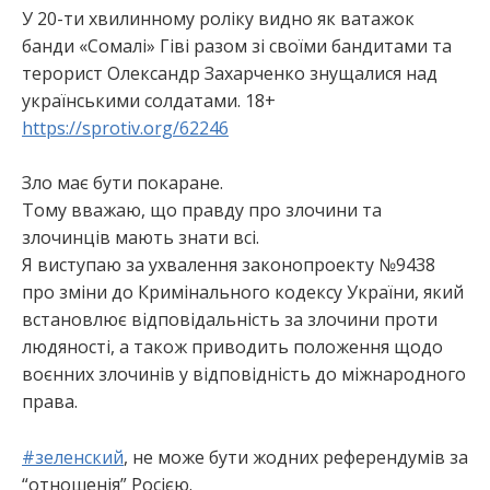
У 20-ти хвилинному роліку видно як ватажок
банди «Сомалі» Гіві разом зі своїми бандитами та
терорист Олександр Захарченко знущалися над
українськими солдатами. 18+
https://sprotiv.org/62246
Зло має бути покаране.
Тому вважаю, що правду про злочини та
злочинців мають знати всі.
Я виступаю за ухвалення законопроекту №9438
про зміни до Кримінального кодексу України, який
встановлює відповідальність за злочини проти
людяності, а також приводить положення щодо
воєнних злочинів у відповідність до міжнародного
права.
#
зеленский
, не може бути жодних референдумів за
“отношенія” Росією.