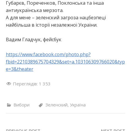
Губарєв, Пореченков, Поклонська та інша
антиукраїнська мерзота.
А для мене – зеленский загроза нацбезпеці
найбільша в історії незалежної України.
Вадим Гладчук, фейсбук
https://www.facebook.com/photo.php?
fbid=2210389675704329&set=a.103106309766020&typ
e=3&theater
Переглядів:
1 353
Вибори
Зеленский
,
Україна
PREVIOUS POST
NEXT POST