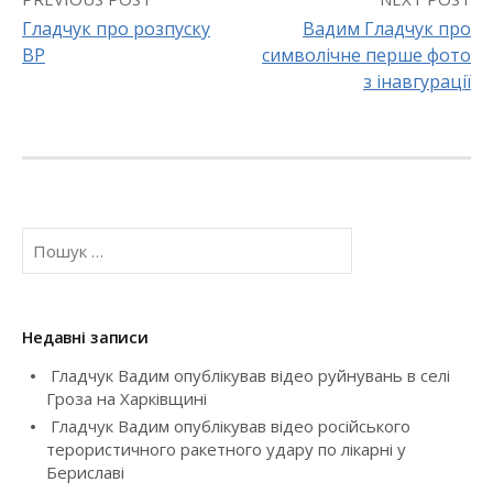
Гладчук про розпуску
Вадим Гладчук про
ВР
символічне перше фото
P
з інавгурації
o
s
t
П
n
о
a
ш
у
v
к
Недавні записи
:
i
Гладчук Вадим опублікував відео руйнувань в селі
Гроза на Харківщині
g
Гладчук Вадим опублікував відео російського
терористичного ракетного удару по лікарні у
a
Бериславі