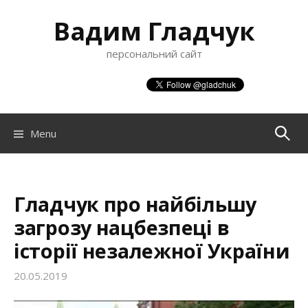
S
Вадим Гладчук
k
i
персональний сайт
p
t
o
c
o
Menu
П
n
t
о
e
n
Гладчук про найбільшу
ш
t
загрозу нацбезпеці в
історії незалежної України
у
20.05.2019
к