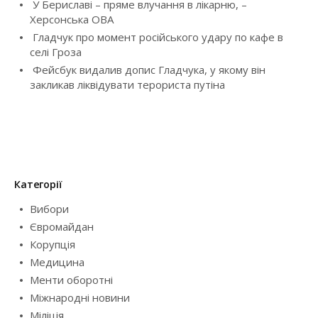
У Бериславі – пряме влучання в лікарню, –
t
Херсонська ОВА
i
Гладчук про момент російського удару по кафе в
селі Гроза
o
Фейсбук видалив допис Гладчука, у якому він
закликав ліквідувати терориста путіна
n
Категорії
Вибори
Євромайдан
Корупція
Медицина
Менти оборотні
Міжнародні новини
Міліція