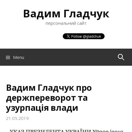
S
Вадим Гладчук
k
i
персональний сайт
p
t
o
c
o
Menu
П
n
t
о
e
n
Вадим Гладчук про
ш
t
держпереворот та
узурпація влади
у
21.05.2019
к