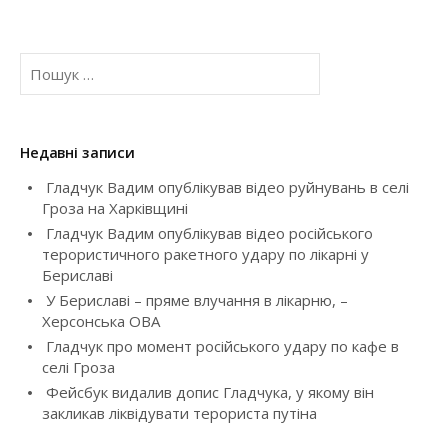
t
П
n
о
a
ш
у
v
к
Недавні записи
:
i
Гладчук Вадим опублікував відео руйнувань в селі
Гроза на Харківщині
g
Гладчук Вадим опублікував відео російського
терористичного ракетного удару по лікарні у
a
Бериславі
У Бериславі – пряме влучання в лікарню, –
t
Херсонська ОВА
i
Гладчук про момент російського удару по кафе в
селі Гроза
o
Фейсбук видалив допис Гладчука, у якому він
закликав ліквідувати терориста путіна
n