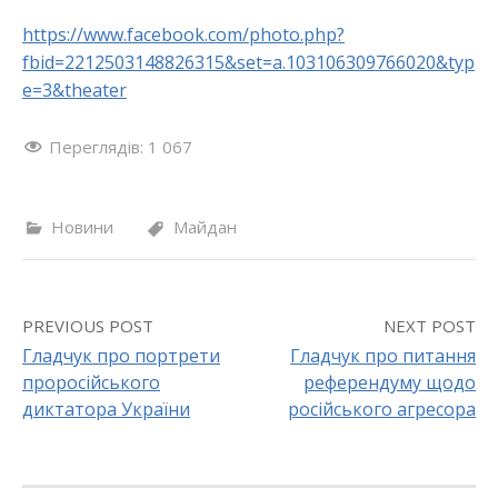
https://www.facebook.com/photo.php?
fbid=2212503148826315&set=a.103106309766020&typ
e=3&theater
Переглядів:
1 067
Новини
Майдан
PREVIOUS POST
NEXT POST
Гладчук про портрети
Гладчук про питання
проросійського
референдуму щодо
P
диктатора України
російського агресора
o
s