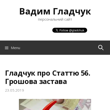
S
Вадим Гладчук
k
i
персональний сайт
p
t
o
c
o
Menu
П
n
t
о
e
n
Гладчук про Статтю 56.
ш
t
Грошова застава
23.05.2019
у
к