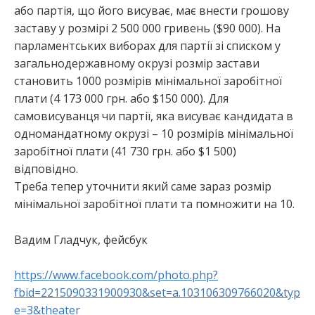
або партія, що його висуває, має внести грошову
заставу у розмірі 2 500 000 гривень ($90 000). На
парламентських виборах для партії зі списком у
загальнодержавному окрузі розмір застави
становить 1000 розмірів мінімальної заробітної
плати (4 173 000 грн. або $150 000). Для
самовисуванця чи партії, яка висуває кандидата в
одномандатному окрузі – 10 розмірів мінімальної
заробітної плати (41 730 грн. або $1 500)
відповідно.
Треба тепер уточнити який саме зараз розмір
мінімальної заробітної плати та помножити на 10.
Вадим Гладчук, фейсбук
https://www.facebook.com/photo.php?
fbid=2215090331900930&set=a.103106309766020&typ
e=3&theater