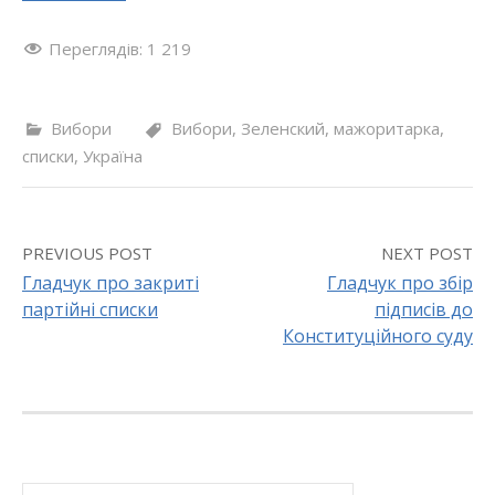
Переглядів:
1 219
Вибори
Вибори
,
Зеленский
,
мажоритарка
,
списки
,
Україна
PREVIOUS POST
NEXT POST
Гладчук про закриті
Гладчук про збір
партійні списки
підписів до
P
Конституційного суду
o
s
t
П