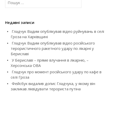
n
о
a
ш
у
v
к
Недавні записи
:
i
Гладчук Вадим опублікував відео руйнувань в селі
Гроза на Харківщині
g
Гладчук Вадим опублікував відео російського
терористичного ракетного удару по лікарні у
a
Бериславі
У Бериславі – пряме влучання в лікарню, –
t
Херсонська ОВА
i
Гладчук про момент російського удару по кафе в
селі Гроза
o
Фейсбук видалив допис Гладчука, у якому він
закликав ліквідувати терориста путіна
n