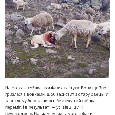
:
На фото — собака, помічник пастуха. Вона щойно
гризлася з вовками, щоб захистити отару овець. У
запеклому бою за чиюсь безпеку той собака
переміг, і в результаті — усі вівці цілі і
неушкоджені. На відміну від самого собаки.