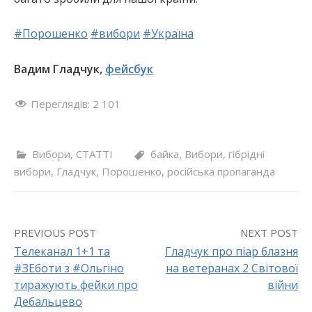
#
Порошенко
#
вибори
#
Україна
Вадим Гладчук,
фейсбук
Переглядів:
2 101
Вибори
,
СТАТТІ
байка
,
Вибори
,
гібрідні
вибори
,
Гладчук
,
Порошенко
,
російська пропаганда
PREVIOUS POST
NEXT POST
Телеканал 1+1 та
Гладчук про піар блазня
#ЗЕботи з #Ольгіно
на ветеранах 2 Світової
P
тиражують фейки про
війни
o
Дебальцево