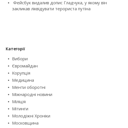
Фейсбук видалив допис Гладчука, у якому він
n
закликав ліквідувати терориста путіна
Категорії
Вибори
Євромайдан
Корупція
Медицина
Менти оборотні
Міжнародні новини
Міліція
Мітинги
Молодіжні Хроніки
Московщина