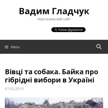
S
Вадим Гладчук
k
i
персональний сайт
p
t
o
c
o
Menu
П
n
t
о
e
n
Вівці та собака. Байка про
ш
t
гібрідні вибори в Україні
07.05.2019
у
к