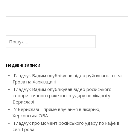
s
t
n
П
a
о
ш
v
у
к
Недавні записи
i
:
Гладчук Вадим опублікував відео руйнувань в селі
g
Гроза на Харківщині
Гладчук Вадим опублікував відео російського
a
терористичного ракетного удару по лікарні у
Бериславі
t
У Бериславі – пряме влучання в лікарню, –
i
Херсонська ОВА
Гладчук про момент російського удару по кафе в
o
селі Гроза