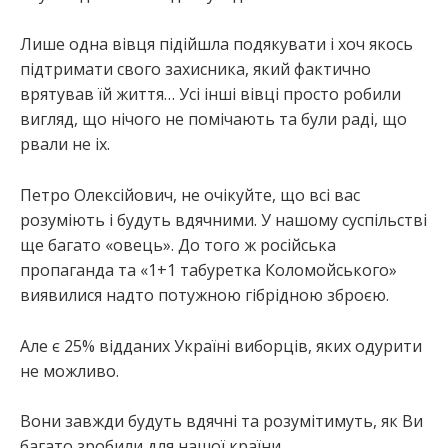
Лише одна вівця підійшла подякувати і хоч якось
підтримати свого захисника, який фактично
врятував їй життя… Усі інші вівці просто робили
вигляд, що нічого не помічають та були раді, що
рвали не іх.
Петро Олексійович, не очікуйте, що всі вас
розуміють і
будуть вдячними. У нашому суспільстві
ще багато «овець». До того ж російська
пропаганда та «1+1 табуретка Коломойського»
виявилися надто потужною гібрідною зброєю.
Але є 25% відданих Україні виборців, яких одурити
не можливо.
Вони завжди будуть вдячні та розумітимуть, як Ви
багато зробили для нашої країни.