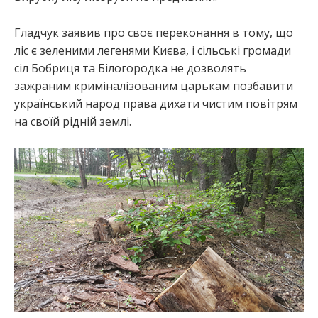
Гладчук заявив про своє переконання в тому, що
ліс є зеленими легенями Києва, і сільські громади
сіл Бобриця та Білогородка не дозволять
зажраним криміналізованим царькам позбавити
український народ права дихати чистим повітрям
на своїй рідній землі.