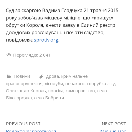
Суд за скаргою Вадима Гладчука 21 травня 2015
року зобов’язав місцеву міліцію, що «кришує»
обрутки Короля, внести заяву в Єдиний реєстр
досудових розслідувань і почати слідство,
повідомляє
sprotiv.org
.
Переглядів:
2 041
Новини
дрова
,
кримінальне
правопорушення
,
лісоруби
,
незаконна порубка лісу
,
Олександр Король
,
просіка
,
самоправство
,
село
Білогородка
,
село Бобриця
PREVIOUS POST
NEXT POST
Редактору sprotiv.org
Міліція має