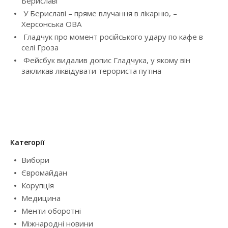
Бериславі
i
У Бериславі – пряме влучання в лікарню, –
Херсонська ОВА
o
Гладчук про момент російського удару по кафе в
селі Гроза
n
Фейсбук видалив допис Гладчука, у якому він
закликав ліквідувати терориста путіна
Категорії
Вибори
Євромайдан
Корупція
Медицина
Менти оборотні
Міжнародні новини