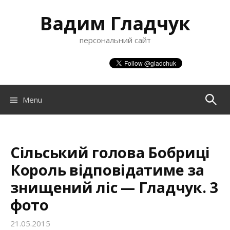
S
Вадим Гладчук
k
i
персональний сайт
p
t
o
c
o
Menu
П
n
t
о
e
n
Сільський голова Бобриці
ш
t
Король відповідатиме за
знищений ліс — Гладчук. 3
у
фото
к
21.05.2015