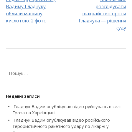
Вадиму Гладчуку
розслідувати
P
облили машину
шахрайство проти
o
кислотою. 2 фото
Гладчука — рішення
суду
s
t
n
a
П
о
v
ш
у
i
к
Недавні записи
:
g
Гладчук Вадим опублікував відео руйнувань в селі
Гроза на Харківщині
a
Гладчук Вадим опублікував відео російського
t
терористичного ракетного удару по лікарні у