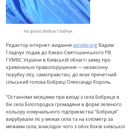
На фото Вадим Гладчук
Редактор інтернет-видання
sprotiv.org
Вадим
Гладчук подав до Києво-Святошинського РВ
ГУМВС України в Київській області заяву про
кримінальні правопорушення — незаконну
порубку лісу, самоправство, до яких причетний
сільський голова Бобриці Олександр Король.
“Останніми місяцями при виїзді з села Бобриця в
бік села Білогородка громадяни в формі зеленого
кольору комунального підприємства “Бобриця”
вирубували ліс у межах села та на кілометр за
межами села, внаслідок чого з обох боків київської