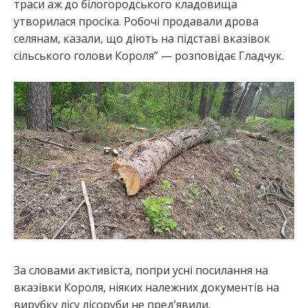
траси аж до білогородського кладовища
утворилася просіка. Робочі продавали дрова
селянам, казали, що діють на підставі вказівок
сільського голови Короля” — розповідає Гладчук.
За словами активіста, попри усні посилання на
вказівки Короля, ніяких належних документів на
вирубку лісу лісоруби не пред’явили.