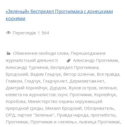
«Зеленый» беспредел Прогнимака с донецкими
корнями
Переглядів:
1 564
Обмеження свободи слова
,
Перешкоджання
журналістській діяльності
Александр Прогнимак
,
Александр Турчинов
,
беспредел Прогнимака
,
Бродський
,
Вадим Гладчук
,
Віктор Шлінчак
,
Вся правда
,
Главком
,
Гладчук
,
Гладчук.нет
,
Дермометам.нет
,
Дмитрий Корнейчук
,
Дурдом
,
Жуков остров
,
зеленые
,
клевета на журналистов. скунс Прогнимак
,
Корнейчук
,
Коробова
,
Министерство охраны окружающей
природной среды
,
Михаил Бродский
,
Обозреватель
,
ОРД
,
партия "Зеленые"
,
Правда народа
,
прогниботы
,
Прогнимак
,
Прогнимак и «зелень»
,
пьяница Прогнимак
,