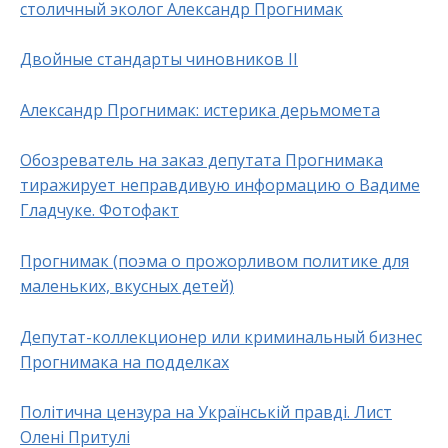
столичный эколог Александр Прогнимак
Двойные стандарты чиновников ІІ
Александр Прогнимак: истерика дерьмомета
Обозреватель на заказ депутата Прогнимака
тиражирует неправдивую информацию о Вадиме
Гладчуке. Фотофакт
Прогнимак (поэма о прожорливом политике для
маленьких, вкусных детей)
Депутат-коллекционер или криминальный бизнес
Прогнимака на подделках
Політична цензура на Українській правді. Лист
Олені Притулі