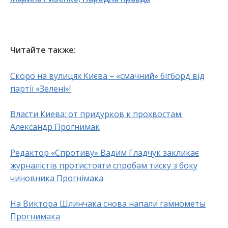
Читайте также:
Скоро на вулицях Києва – «смачний» бігборд від
партії «Зелені»!
Власти Киева: от придурков к прохвостам.
Александр Прогнимак
Редактор «Спротиву» Вадим Гладчук закликає
журналістів протистояти спробам тиску з боку
чиновника Прогнімака
На Виктора Шлинчака снова напали гамнометы
Прогнимака