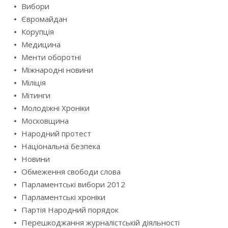
Вибори
Євромайдан
Корупція
Медицина
Менти оборотні
Міжнародні новини
Міліція
Мітинги
Молодіжні Хроніки
Московщина
Народний протест
Національна безпека
Новини
Обмеження свободи слова
Парламентські вибори 2012
Парламентські хроніки
Партія Народний порядок
Перешкоджання журналістській діяльності