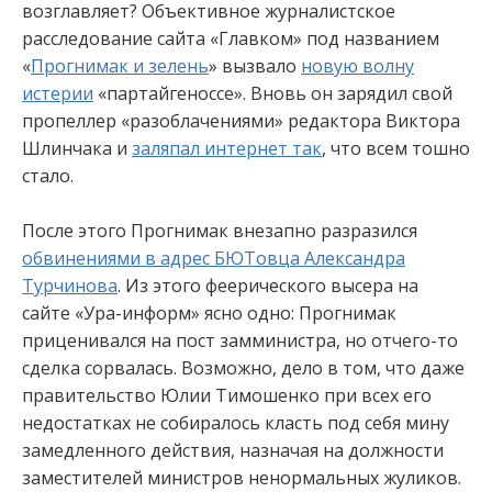
возглавляет? Объективное журналистское
расследование сайта «Главком» под названием
«
Прогнимак и зелень
» вызвало
новую волну
истерии
«партайгеноссе». Вновь он зарядил свой
пропеллер «разоблачениями» редактора Виктора
Шлинчака и
заляпал интернет так
, что всем тошно
стало.
После этого Прогнимак внезапно разразился
обвинениями в адрес БЮТовца Александра
Турчинова
. Из этого феерического высера на
сайте «Ура-информ» ясно одно: Прогнимак
приценивался на пост замминистра, но отчего-то
сделка сорвалась. Возможно, дело в том, что даже
правительство Юлии Тимошенко при всех его
недостатках не собиралось класть под себя мину
замедленного действия, назначая на должности
заместителей министров ненормальных жуликов.