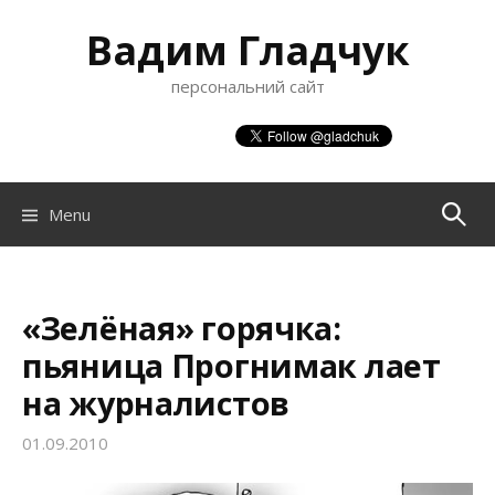
S
Вадим Гладчук
k
i
персональний сайт
p
t
o
c
o
Menu
П
n
t
о
e
n
«Зелёная» горячка:
ш
t
пьяница Прогнимак лает
на журналистов
у
01.09.2010
к