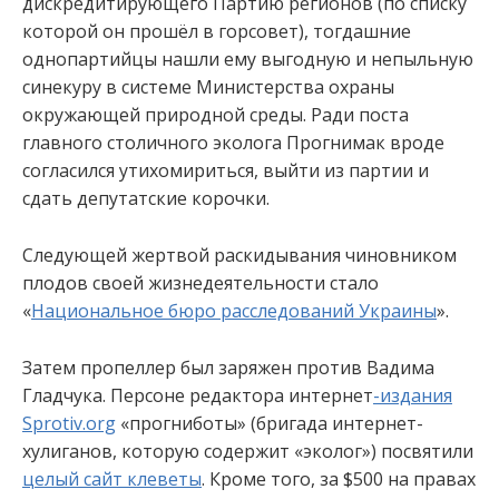
дискредитирующего Партию регионов (по списку
которой он прошёл в горсовет), тогдашние
однопартийцы нашли ему выгодную и непыльную
синекуру в системе Министерства охраны
окружающей природной среды. Ради поста
главного столичного эколога Прогнимак вроде
согласился утихомириться, выйти из партии и
сдать депутатские корочки.
Следующей жертвой раскидывания чиновником
плодов своей жизнедеятельности стало
«
Национальное бюро расследований Украины
».
Затем пропеллер был заряжен против Вадима
Гладчука. Персоне редактора интернет
-издания
Sprotiv.org
«прогниботы» (бригада интернет-
хулиганов, которую содержит «эколог») посвятили
целый сайт клеветы
. Кроме того, за $500 на правах