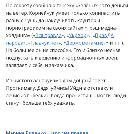
По секрету сообщаю генсеку «Зелёных»: это деньги
на ветер. Корнейчук умеет только копипастить
разную чушь да накручивать каунтеры
порнотрафиком на своих сайтах «трэш-медиа-
холдинга» («
Вся правда
», «
Укрвор
», «
ПравДА
народа
», «
Гладчук.нет
», «
Дермометам.нет
» и т.п.).
На большее он не способен. Его и близко нельзя
подпускать к ведению информационных воен:
заляпает и себя, и заказчика.
Из чистого альтруизма дам добрый совет
Прогнимаку. Дядя, уймись! Уйди в отставку и
лечись от «белки»! Когда прочистишь мозги, люди
станут больше тебя уважать.
Марина Ризенко, Народна правда