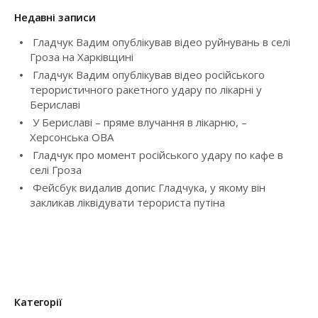
i
к
Недавні записи
:
g
Гладчук Вадим опублікував відео руйнувань в селі
Гроза на Харківщині
a
Гладчук Вадим опублікував відео російського
t
терористичного ракетного удару по лікарні у
Бериславі
i
У Бериславі – пряме влучання в лікарню, –
Херсонська ОВА
o
Гладчук про момент російського удару по кафе в
селі Гроза
n
Фейсбук видалив допис Гладчука, у якому він
закликав ліквідувати терориста путіна
Категорії