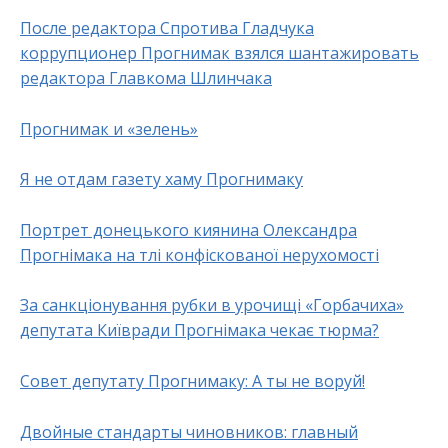
После редактора Спротива Гладчука
коррупционер Прогнимак взялся шантажировать
редактора Главкома Шлинчака
Прогнимак и «зелень»
Я не отдам газету хаму Прогнимаку
Портрет донецького киянина Олександра
Прогнімака на тлі конфіскованої нерухомості
За санкціонування рубки в урочищі «Горбачиха»
депутата Київради Прогнімака чекає тюрма?
Совет депутату Прогнимаку: А ты не воруй!
Двойные стандарты чиновников: главный