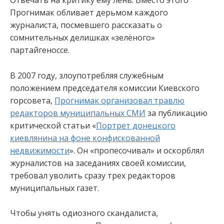
Отвечать на критику ему лень. Вместо этого
Прогнимак обливает дерьмом каждого
журналиста, посмевшего рассказать о
сомнительных делишках «зелёного»
партайгеноссе.
В 2007 году, злоупотребляя служебным
положением председателя комиссии Киевского
горсовета,
Прогнимак организовал травлю
редакторов муниципальных СМИ
за публикацию
критической статьи «
Портрет донецкого
киевлянина на фоне конфискованной
недвижимости
». Он «пропесочивал» и оскорблял
журналистов на заседаниях своей комиссии,
требовал уволить сразу трех редакторов
муниципальных газет.
Чтобы унять одиозного скандалиста,