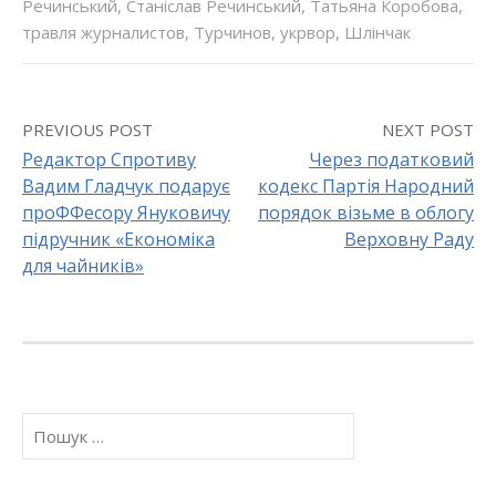
Речинський
,
Станіслав Речинський
,
Татьяна Коробова
,
травля журналистов
,
Турчинов
,
укрвор
,
Шлінчак
PREVIOUS POST
NEXT POST
Редактор Спротиву
Через податковий
Вадим Гладчук подарує
кодекс Партія Народний
P
проФФесору Януковичу
порядок візьме в облогу
o
підручник «Економіка
Верховну Раду
для чайників»
s
t
n
a
П
о
v
ш
у