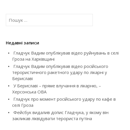
a
П
v
о
ш
i
у
к
g
Недавні записи
:
Гладчук Вадим опублікував відео руйнувань в селі
a
Гроза на Харківщині
t
Гладчук Вадим опублікував відео російського
терористичного ракетного удару по лікарні у
i
Бериславі
У Бериславі – пряме влучання в лікарню, –
o
Херсонська ОВА
Гладчук про момент російського удару по кафе в
n
селі Гроза
Фейсбук видалив допис Гладчука, у якому він
закликав ліквідувати терориста путіна