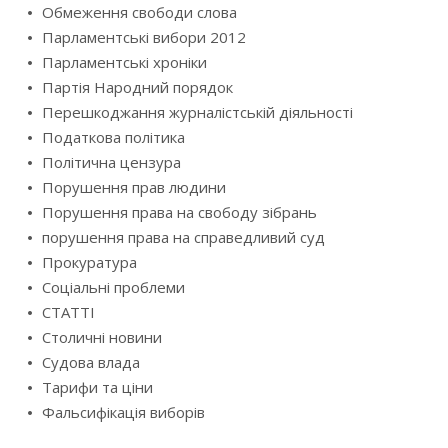
Обмеження свободи слова
Парламентські вибори 2012
Парламентські хроніки
Партія Народний порядок
Перешкоджання журналістській діяльності
Податкова політика
Політична цензура
Порушення прав людини
Порушення права на свободу зібрань
порушення права на справедливий суд
Прокуратура
Соціальні проблеми
СТАТТІ
Столичні новини
Судова влада
Тарифи та ціни
Фальсифікація виборів