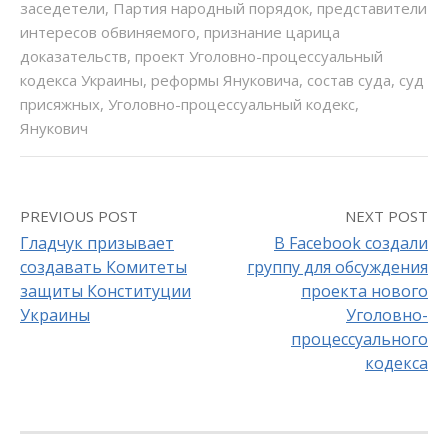
заседетели
,
Партия народный порядок
,
представители
интересов обвиняемого
,
признание царица
доказательств
,
проект Уголовно-процессуальный
кодекса Украины
,
реформы Януковича
,
состав суда
,
суд
присяжных
,
Уголовно-процессуальный кодекс
,
Янукович
PREVIOUS POST
NEXT POST
Гладчук призывает
В Facebook создали
создавать Комитеты
группу для обсуждения
P
защиты Конституции
проекта нового
o
Украины
Уголовно-
процессуального
s
кодекса
t
n