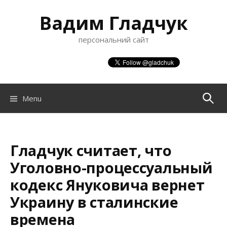
S
Вадим Гладчук
k
i
персональний сайт
p
t
o
c
o
Menu
П
n
t
о
e
n
Гладчук считает, что
ш
t
Уголовно-процессуальный
кодекс Януковича вернет
у
Украину в сталинские
времена
к