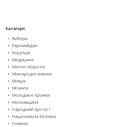
Категорії
Вибори
Євромайдан
Корупція
Медицина
Менти оборотні
Міжнародні новини
Міліція
Мітинги
Молодіжні Хроніки
Московщина
Народний протест
Національна безпека
Новини