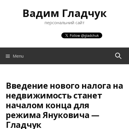
S
Вадим Гладчук
k
i
персональний сайт
p
t
o
c
o
Menu
П
n
t
о
e
n
Введение нового налога на
ш
t
недвижимость станет
началом конца для
у
режима Януковича —
Гладчук
к