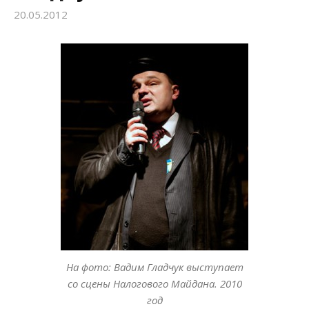
20.05.2012
:
На фото: Вадим Гладчук выступает
со сцены Налогового Майдана. 2010
год