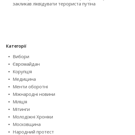
закликав ліквідувати терориста путіна
Категорії
Вибори
Євромайдан
Корупція
Медицина
Менти оборотні
Міжнародні новини
Міліція
Мітинги
Молодіжні Хроніки
Московщина
Народний протест