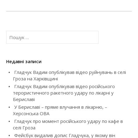
t
n
a
П
о
v
ш
у
i
к
Недавні записи
:
g
Гладчук Вадим опублікував відео руйнувань в селі
Гроза на Харківщині
a
Гладчук Вадим опублікував відео російського
t
терористичного ракетного удару по лікарні у
Бериславі
i
У Бериславі – пряме влучання в лікарню, –
Херсонська ОВА
o
Гладчук про момент російського удару по кафе в
селі Гроза
n
Фейсбук видалив допис Гладчука, у якому він