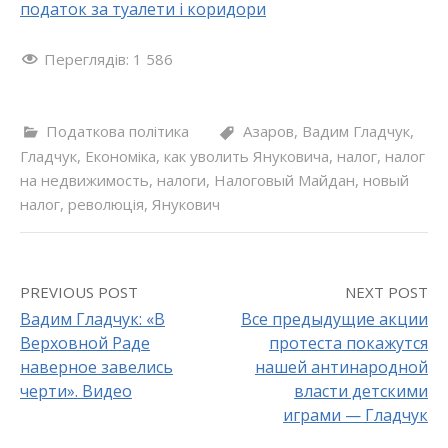
податок за туалети і коридори
Переглядів:
1 586
Податкова політика
Азаров
,
Вадим Гладчук
,
Гладчук
,
Економіка
,
как уволить Януковича
,
налог
,
налог
на недвижимость
,
налоги
,
Налоговый Майдан
,
новый
налог
,
революція
,
Янукович
PREVIOUS POST
NEXT POST
Вадим Гладчук: «В
Все предыдущие акции
Верховной Раде
протеста покажутся
P
наверное завелись
нашей антинародной
o
черти». Видео
власти детскими
играми — Гладчук
s