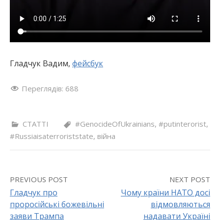
Гладчук Вадим,
фейсбук
Переглядів:
688
СТАТТІ
#GenocideOfUkrainians
,
#putinterorist
,
#Russiaisaterroriststate
,
війна
PREVIOUS POST
NEXT POST
Гладчук про
Чому країни НАТО досі
проросійські божевільні
відмовляються
P
заяви Трампа
надавати Україні