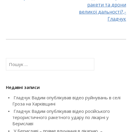
o
ракети та дрони
великої дальності?,-
s
Гладчук
t
n
a
П
v
о
ш
i
у
к
g
Недавні записи
:
Гладчук Вадим опублікував відео руйнувань в селі
a
Гроза на Харківщині
t
Гладчук Вадим опублікував відео російського
терористичного ракетного удару по лікарні у
i
Бериславі
У Бериславі – пряме влучання в лікарню, –