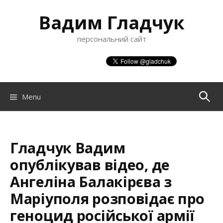
S
Вадим Гладчук
k
i
персональний сайт
p
t
o
c
o
Menu
П
n
t
о
e
n
Гладчук Вадим
ш
t
опублікував відео, де
Ангеліна Балакірєва з
у
Маріуполя розповідає про
геноцид російської армії
к