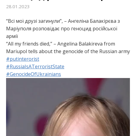
28.01.2023
:
“Всі мої друзі загинули”, – Ангеліна Балакірєва з
Маріуполя розповідає про геноцид російської
армії
“All my friends died,” – Angelina Balakireva from
Mariupol tells about the genocide of the Russian army
#putinterorist
#RussiaIsATerroristState
#GenocideOfUkrainians