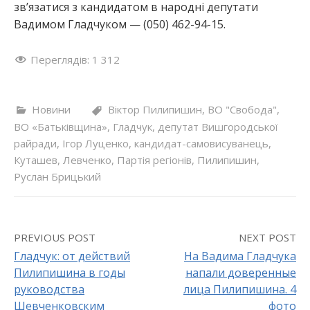
зв’язатися з кандидатом в народні депутати
Вадимом Гладчуком — (050) 462-94-15.
Переглядів:
1 312
Новини
Віктор Пилипишин
,
ВО "Свобода"
,
ВО «Батьківщина»
,
Гладчук
,
депутат Вишгородської
райради
,
Ігор Луценко
,
кандидат-самовисуванець
,
Куташев
,
Левченко
,
Партія регіонів
,
Пилипишин
,
Руслан Брицький
PREVIOUS POST
NEXT POST
Гладчук: от действий
На Вадима Гладчука
Пилипишина в годы
напали доверенные
P
руководства
лица Пилипишина. 4
Шевченковским
фото