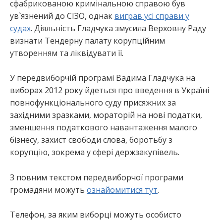
сфабрикованою кримінальною справою був
ув`язнений до СІЗО, однак
виграв усі справи у
судах
. Діяльність Гладчука змусила Верховну Раду
визнати Тендерну палату корупційним
утворенням та ліквідувати її.
У передвиборчій програмі Вадима Гладчука на
виборах 2012 року йдеться про введення в Україні
повнофункціонального суду присяжних за
західними зразками, мораторій на нові податки,
зменшення податкового навантаження малого
бізнесу, захист свободи слова, боротьбу з
корупцію, зокрема у сфері держзакупівель.
З повним текстом передвиборчої програми
громадяни можуть
ознайомитися тут
.
Телефон, за яким виборці можуть особисто