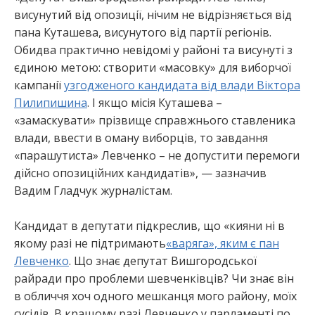
висунутий від опозиції, нічим не відрізняється від
пана Куташева, висунутого від партії регіонів.
Обидва практично невідомі у районі та висунуті з
єдиною метою: створити «масовку» для виборчої
кампанії
узгодженого кандидата від влади Віктора
Пилипишина
. І якщо місія Куташева –
«замаскувати» прізвище справжнього ставленика
влади, ввести в оману виборців, то завдання
«парашутиста» Левченко – не допустити перемоги
дійсно опозиційних кандидатів», — зазначив
Вадим Гладчук журналістам.
Кандидат в депутати підкреслив, що «кияни ні в
якому разі не підтримають
«варяга», яким є пан
Левченко
. Що знає депутат Вишгородської
райради про проблеми шевченківців? Чи знає він
в обличчя хоч одного мешканця мого району, моїх
сусідів. В кращому разі Левченко у парламенті по