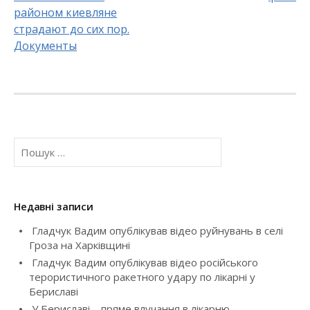
o
районом киевляне
s
страдают до сих пор.
Документы
t
n
a
v
П
о
i
ш
у
g
к
Недавні записи
a
:
Гладчук Вадим опублікував відео руйнувань в селі
t
Гроза на Харківщині
Гладчук Вадим опублікував відео російського
i
терористичного ракетного удару по лікарні у
Бериславі
o
У Бериславі – пряме влучання в лікарню, –