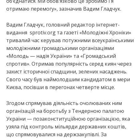
об’єднатися. Ми обов’язково це зробимо і я
отримаю перемогу», зазначив Вадим Гладчук.
Вадим Гладчук, головний редактор інтернет-
видання sprotiv.org та газеті «Молодіжні Хроніки»
тривалий час керував потужними всеукраїнськими
молодіжними громадськими організаціями
«Молодь — надія України» та «Громадський
спротив». Отримав популярність серед киян через
захист історичної спадщини, зелених насаджень.
Свого часу був наймолодшим кандидатом в мери
Києва, посівши в перегонах четверте місце.
Згодом спрямував діяльність очолюваних ним
організацій на боротьбу з Тендерною палатою
України — позаконституційною організацією, яка
узяла під контроль мільярди державних коштів,
що спрямовувалися на держзакупівлі. За