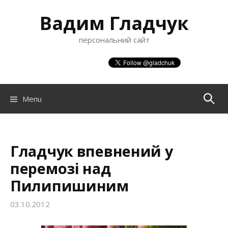
S
Вадим Гладчук
k
i
персональний сайт
p
t
o
c
o
Menu
П
n
t
о
e
n
Гладчук впевнений у
ш
t
перемозі над
Пилипишиним
у
03.10.2012
к