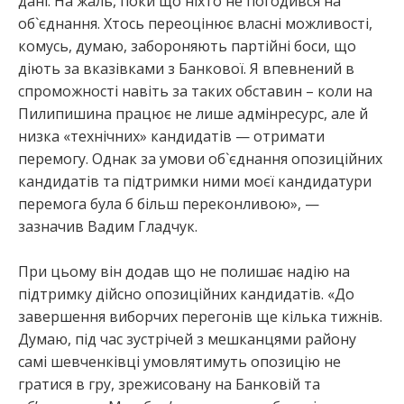
дані. На жаль, поки що ніхто не погодився на
об`єднання. Хтось переоцінює власні можливості,
комусь, думаю, забороняють партійні боси, що
діють за вказівками з Банкової. Я впевнений в
спроможності навіть за таких обставин – коли на
Пилипишина працює не лише адмінресурс, але й
низка «технічних» кандидатів — отримати
перемогу. Однак за умови об`єднання опозиційних
кандидатів та підтримки ними моєї кандидатури
перемога була б більш переконливою», —
зазначив Вадим Гладчук.
При цьому він додав що не полишає надію на
підтримку дійсно опозиційних кандидатів. «До
завершення виборчих перегонів ще кілька тижнів.
Думаю, під час зустрічей з мешканцями району
самі шевченківці умовлятимуть опозицію не
гратися в гру, зрежисовану на Банковій та