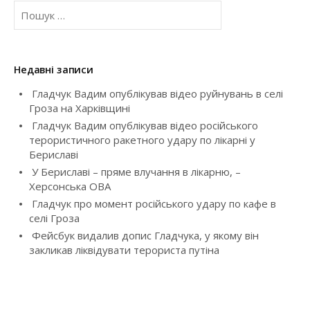
a
П
о
v
ш
у
i
к
Недавні записи
:
g
Гладчук Вадим опублікував відео руйнувань в селі
Гроза на Харківщині
a
Гладчук Вадим опублікував відео російського
t
терористичного ракетного удару по лікарні у
Бериславі
i
У Бериславі – пряме влучання в лікарню, –
Херсонська ОВА
o
Гладчук про момент російського удару по кафе в
селі Гроза
n
Фейсбук видалив допис Гладчука, у якому він
закликав ліквідувати терориста путіна