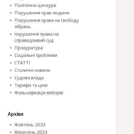
Політична цензура
Порушення прав людини
Порушення права на свободу
зібрань
порушення права на
справедливий суд
Прокуратура
Соціальні проблеми
СТАТТІ
Столичні новини
Судова влада
Тарифи та ціни
Фальсифікація виборів
Архіви
Жовтень 2023
Вересень 2023