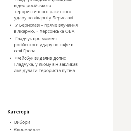
відео російського
терористичного ракетного
удару по лікарні у Бериславі
У Бериславі – пряме влучання
в лікарню, – Херсонська ОВА
Гладчук про момент
російського удару по кафе в
селі Гроза
Фейсбук видалив допис
Гладчука, у якому він закликав
ліквідувати терориста путіна
Категорії
Вибори
Євромайдан