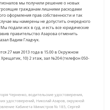
егионалов мы получили решение о новых
, грозящие гражданам лишними расходами
го оформления прав собственности и так
 случае мы намерены не допустить очередного
 Мы подали иск в суд, и есть все юридические
тавив правительство Азарова отменить
азал Вадим Гладчук.
тся 27 мая 2013 года в 15.00 в Окружном
Хрещатик, 10) 2 этаж, зал №204 (телефон 050-
торія Черненко
,
водительские удостоверения
,
ких удостоверений
,
Николай Азаров
,
окружной
овление Кабинета Министров № 185
,
Сергей