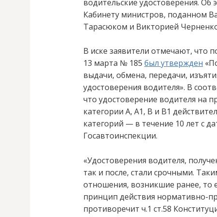
водительские удостоверения. Об э
Кабинету министров, поданном В
Тарасюком и Викторией Черненко
В иске заявители отмечают, что 
13 марта № 185
был утвержден
«По
выдачи, обмена, передачи, изъяти
удостоверения водителя». В соотв
что удостоверение водителя на 
категории А, А1, В и В1 действите
категорий — в течение 10 лет с 
Госавтоинспекции.
«Удостоверения водителя, получен
так и после, стали срочными. Так
отношения, возникшие ранее, то 
принцип действия нормативно-пра
противоречит ч.1 ст.58 Конституц