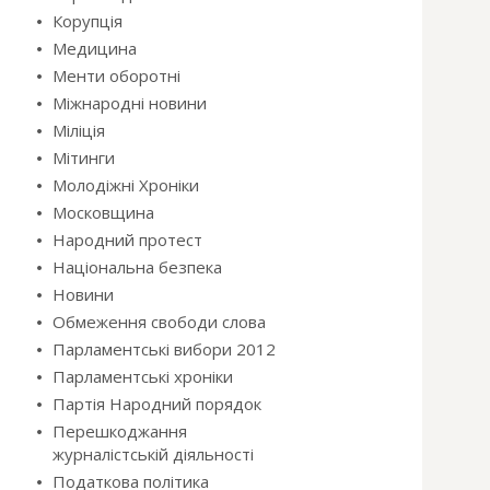
Корупція
Медицина
Менти оборотні
Міжнародні новини
Міліція
Мітинги
Молодіжні Хроніки
Московщина
Народний протест
Національна безпека
Новини
Обмеження свободи слова
Парламентські вибори 2012
Парламентські хроніки
Партія Народний порядок
Перешкоджання
журналістській діяльності
Податкова політика