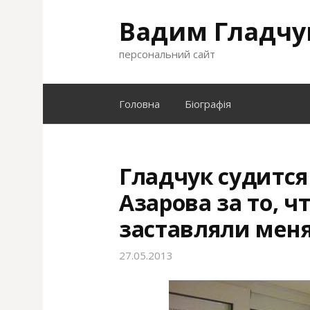
S
Вадим Гладчу
k
i
персональний сайт
p
t
o
Головна
Біографія
c
o
n
t
Гладчук судится
e
Азарова за то, 
n
t
заставляли меня
27.05.2013