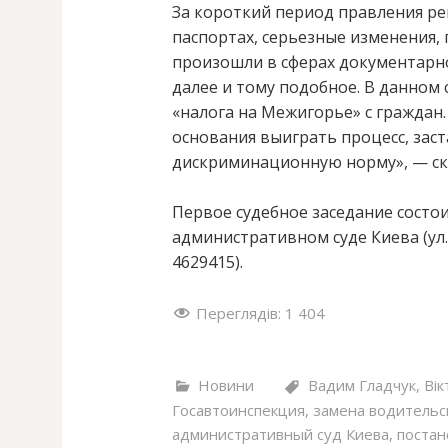
За короткий период правления р
паспортах, серьезные изменения
произошли в сферах документарно
далее и тому подобное. В данном
«налога на Межигорье» с граждан.
основания выиграть процесс, зас
дискриминационную норму», — ск
Первое судебное заседание состои
административном суде Киева (ул. 
4629415).
Переглядів:
1 404
Новини
Вадим Гладчук
,
Вік
Госавтоинспекция
,
замена водительс
административный суд Киева
,
постан