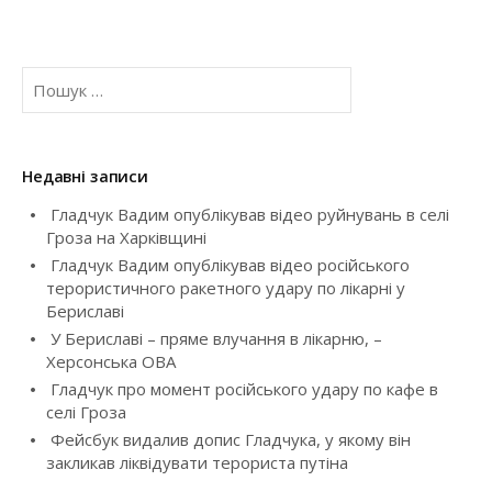
n
a
П
о
v
ш
у
i
к
Недавні записи
:
g
Гладчук Вадим опублікував відео руйнувань в селі
Гроза на Харківщині
a
Гладчук Вадим опублікував відео російського
t
терористичного ракетного удару по лікарні у
Бериславі
i
У Бериславі – пряме влучання в лікарню, –
Херсонська ОВА
o
Гладчук про момент російського удару по кафе в
селі Гроза
n
Фейсбук видалив допис Гладчука, у якому він
закликав ліквідувати терориста путіна