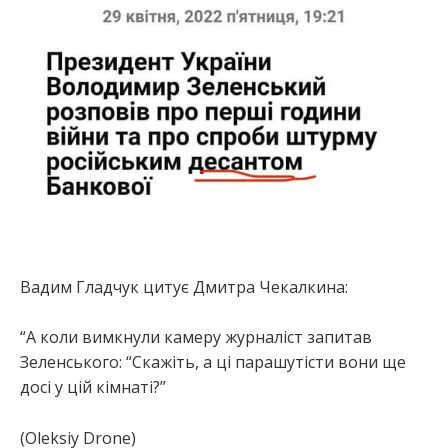
Вадим Гладчук цитує Дмитра Чекалкина:
“А коли вимкнули камеру журналіст запитав
Зеленського: “Скажіть, а ці парашутісти вони ще
досі у цій кімнаті?”
(Oleksiy Drone)