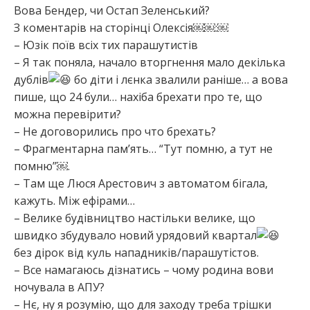
Вова Бендер, чи Остап Зеленський?
З коментарів на сторінці Олексія￼￼:￼
– Юзік поїв всіх тих парашутистів
– Я так поняла, начало вторгнення мало декілька
дублів
бо діти і лєнка звалили раніше… а вова
пише, що 24 були… нахіба брехати про те, що
можна перевірити?
– Не договорились про что брехать?
– Фрагментарна пам’ять… “Тут помню, а тут не
помню”￼.
– Там ще Люся Арестович з автоматом бігала,
кажуть. Між ефірами…
– Велике будівництво настільки велике, що
швидко збудувало новий урядовий квартал
без дірок від куль нападників/парашутістов.
– Все намагаюсь дізнатись – чому родина вови
ночувала в АПУ?
– Нє, ну я розумію, що для заходу треба трішки