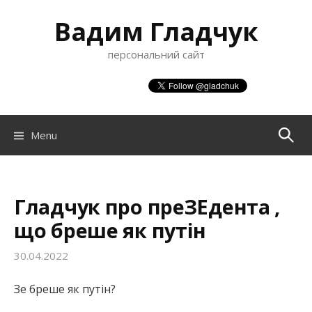
S
Вадим Гладчук
k
i
персональний сайт
p
t
o
c
o
Menu
П
n
t
о
e
n
Гладчук про преЗЕдента ,
ш
t
що бреше як путін
30.04.2022
у
Зе бреше як путін?
к