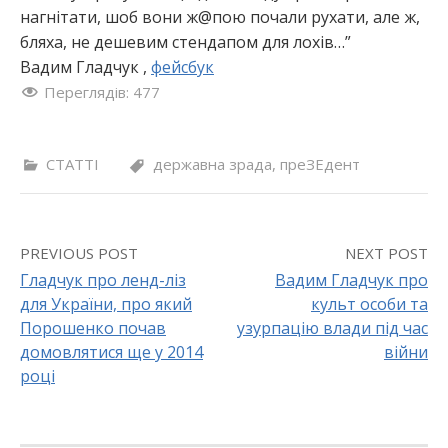
нагнітати, шоб вони ж@пою почали рухати, але ж,
бляха, не дешевим стендапом для лохів…”
Вадим Гладчук ,
фейсбук
Переглядів:
477
СТАТТІ
державна зрада
,
преЗЕдент
PREVIOUS POST
NEXT POST
Гладчук про ленд-ліз
Вадим Гладчук про
для України, про який
культ особи та
P
Порошенко почав
узурпацію влади під час
o
домовлятися ще у 2014
війни
році
s
t