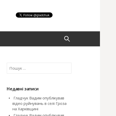
П
о
П
ш
о
ш
у
у
к
Недавні записи
:
Гладчук Вадим опублікував
к
відео руйнувань в селі Гроза
на Харківщині
:
Гладчук Вадим опублікував