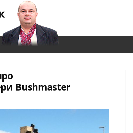
к
про
ри Bushmaster