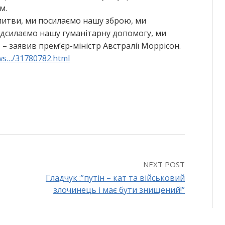
м.
литви, ми посилаємо нашу зброю, ми
адсилаємо нашу гуманітарну допомогу, ми
 – заявив премʼєр-міністр Австралії Моррісон.
ws…/31780782.html
NEXT POST
Гладчук :”путін – кат та військовий
злочинець і має бути знищений!”