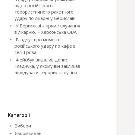
відео російського
терористичного ракетного
удару по лікарні у Бериславі
У Бериславі – пряме влучання
в лікарню, – Херсонська ОВА
Гладчук про момент
російського удару по кафе в
селі Гроза
Фейсбук видалив допис
Гладчука, у якому він закликав
ліквідувати терориста путіна
Категорії
Вибори
Євромайдан