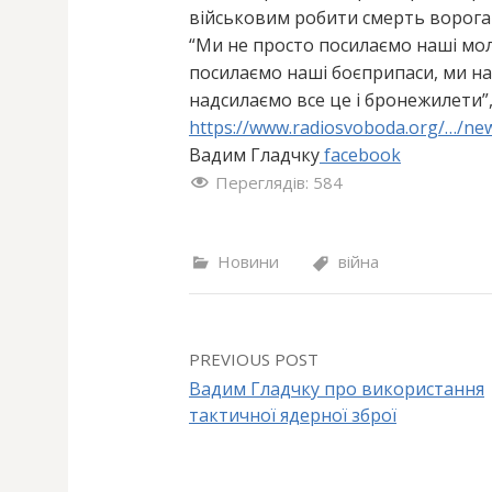
військовим робити смерть ворога
“Ми не просто посилаємо наші мо
посилаємо наші боєприпаси, ми н
надсилаємо все це і бронежилети”,
https://www.radiosvoboda.org/…/ne
Вадим Гладчку
facebook
Переглядів:
584
Новини
війна
PREVIOUS POST
Вадим Гладчку про використання
тактичної ядерної зброї
P
o