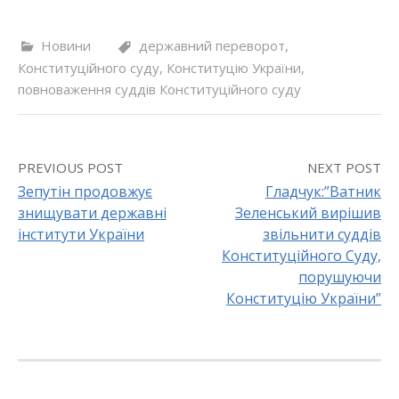
Новини
державний переворот
,
Конституційного суду
,
Конституцію України
,
повноваження суддів Конституційного суду
PREVIOUS POST
NEXT POST
Зепутін продовжує
Гладчук:”Ватник
знищувати державні
Зеленський вирішив
P
інститути України
звільнити суддів
o
Конституційного Суду,
порушуючи
s
Конституцію України”
t
n