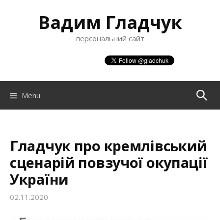
S
Вадим Гладчук
k
i
персональний сайт
p
t
o
c
o
Menu
П
n
t
о
e
n
Гладчук про кремлівський
ш
t
сценарій повзучої окупації
України
у
02.11.2020
к