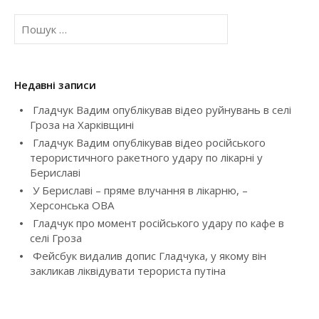
a
П
v
о
ш
i
у
к
g
Недавні записи
:
Гладчук Вадим опублікував відео руйнувань в селі
a
Гроза на Харківщині
t
Гладчук Вадим опублікував відео російського
терористичного ракетного удару по лікарні у
i
Бериславі
У Бериславі – пряме влучання в лікарню, –
o
Херсонська ОВА
Гладчук про момент російського удару по кафе в
n
селі Гроза
Фейсбук видалив допис Гладчука, у якому він
закликав ліквідувати терориста путіна