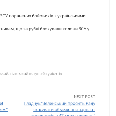
х ЗСУ поранених бойовиків з українськими
никам, що за рублі блокували колони ЗСУ у
ький
,
пільговий вступ абітурієнтів
NEXT POST
е!
Гладчук:”Зеленський просить Раду
ям.”
скасувати обмеження зарплат
чиновників у 47 тисяч гривень”