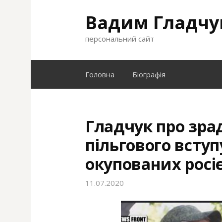
S
Вадим Гладчу
k
i
персональний сайт
p
t
o
Головна
Біографія
c
o
n
t
Гладчук про зра
e
пільгового вступу
n
t
окупованих росі
11.07.2020