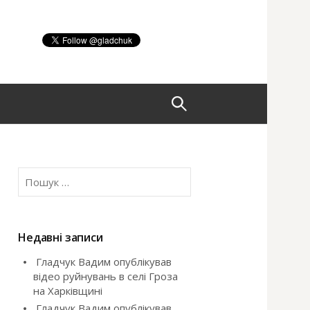
П
о
П
ш
о
ш
у
у
к
Недавні записи
:
Гладчук Вадим опублікував
к
відео руйнувань в селі Гроза
на Харківщині
:
Гладчук Вадим опублікував