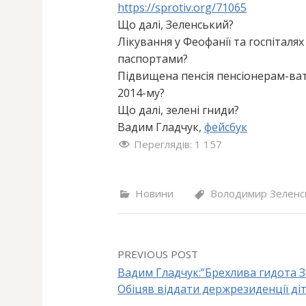
https://sprotiv.org/71065
Що далі, Зеленський?
Лікування у Феофанії та госпіталя
паспортами?
Підвищена пенсія пенсіонерам-ват
2014-му?
Що далі, зелені гниди?
Вадим Гладчук,
фейсбук
Переглядів:
1 157
Новини
Володимир Зеленс
PREVIOUS POST
Вадим Гладчук:”Брехлива гидота З
Обіцяв віддати держрезиденції діт
P