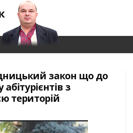
к
дницький закон що до
 абітурієнтів з
єю територій