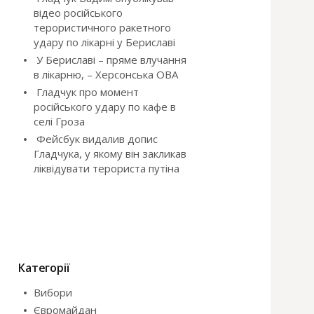
відео російського
терористичного ракетного
удару по лікарні у Бериславі
У Бериславі – пряме влучання
в лікарню, – Херсонська ОВА
Гладчук про момент
російського удару по кафе в
селі Гроза
Фейсбук видалив допис
Гладчука, у якому він закликав
ліквідувати терориста путіна
Категорії
Вибори
Євромайдан