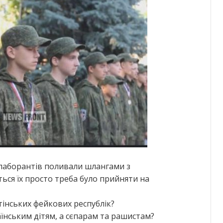
колаборантів поливали шлангами з
ься їх просто треба було прийняти на
тінських фейкових республік?
їнським дітям, а сєпарам та рашистам?