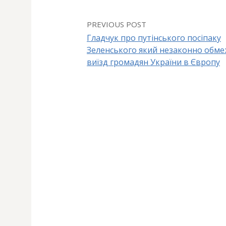
PREVIOUS POST
Гладчук про путінського посіпаку
Зеленського який незаконно обме
P
виїзд громадян України в Європу
o
s
t
n
a
v
i