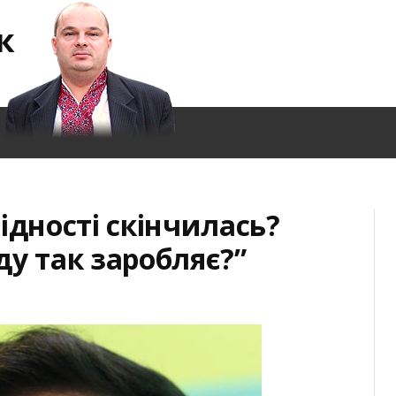
к
ідності скінчилась?
ду так заробляє?”