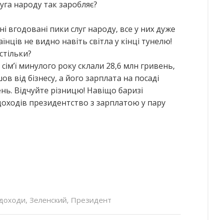
луга народу так заробляє?
і вгодовані пики слуг народу, все у них дуже
аїнців не видно навіть світла у кінці тунелю!
стільки?
 сім’ї минулого року склали 28,6 млн гривень,
ов від бізнесу, а його зарплата на посаді
нь. Відчуйте різницю! Навіщо баризі
доходів президентство з зарплатою у пару
доходи
,
Зеленский
,
Президент