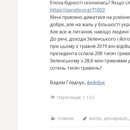
Епоха бідності скінчилась? Якщо с
https://sprotiv.org/71003
Мені приємно дивитися на усміхнен
добре, але на жаль у більшості укр
Але все ж питання, навіщо людині 
До речі, доходи Зеленського і його
при цьому з травня 2019 він відійш
президента склала 208 тисяч гриве
Зеленському з 28,6 млн гривнями 
сотень тисяч гривень?
Вадим Гладчук,
фейсбук
Переглядів:
1 132
Новини
вилла
,
декларація
,