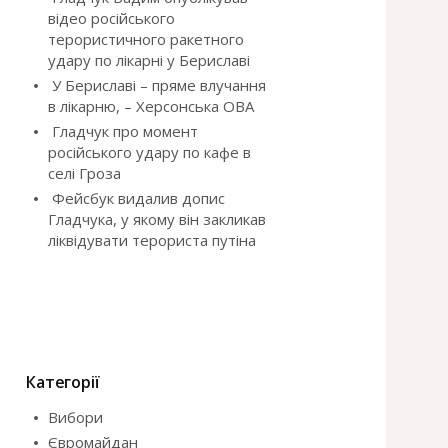
відео російського
терористичного ракетного
удару по лікарні у Бериславі
У Бериславі – пряме влучання
в лікарню, – Херсонська ОВА
Гладчук про момент
російського удару по кафе в
селі Гроза
Фейсбук видалив допис
Гладчука, у якому він закликав
ліквідувати терориста путіна
Категорії
Вибори
Євромайдан