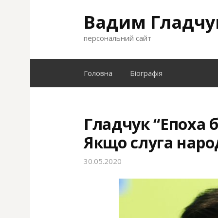
S
Вадим Гладчу
k
i
персональний сайт
p
t
o
Головна
Біографія
c
o
n
t
Гладчук “Епоха б
e
Якщо слуга наро
n
t
30.05.2020