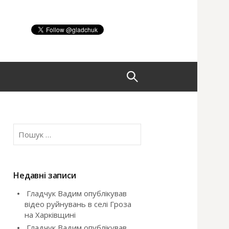
П
о
П
ш
о
ш
у
у
к
Недавні записи
:
Гладчук Вадим опублікував
к
відео руйнувань в селі Гроза
на Харківщині
:
Гладчук Вадим опублікував