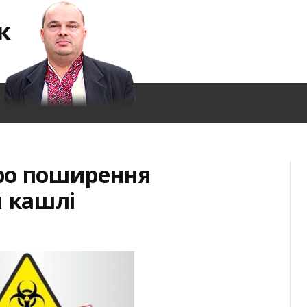
к
ро поширення
и кашлі