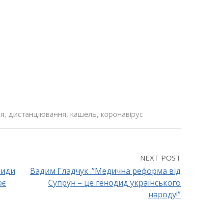
ня
,
дистанціювання
,
кашель
,
коронавірус
NEXT POST
ниди
Вадим Гладчук :”Медична реформа від
ює
Супрун – це генодид українського
народу!”