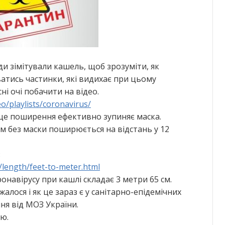
и зімітували кашель, щоб зрозуміти, як
тись частинки, які видихає при цьому
і очі побачити на відео.
o/playlists/coronavirus/
і це поширення ефективно зупиняє маска.
ом без маски поширюється на відстань у 12
:
/length/feet-to-meter.html
навірусу при кашлі складає 3 метри 65 см.
жалося і як це зараз є у санітарно-епідемічних
ня від МОЗ України.
ю.