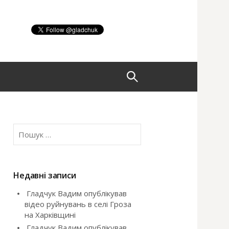
П
о
П
ш
о
ш
у
у
к
Недавні записи
:
Гладчук Вадим опублікував
к
відео руйнувань в селі Гроза
на Харківщині
:
Гладчук Вадим опублікував