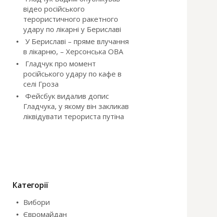
відео російського
терористичного ракетного
удару по лікарні у Бериславі
У Бериславі – пряме влучання
в лікарню, – Херсонська ОВА
Гладчук про момент
російського удару по кафе в
селі Гроза
Фейсбук видалив допис
Гладчука, у якому він закликав
ліквідувати терориста путіна
Категорії
Вибори
Євромайдан