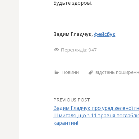
Будьте здорові.
Вадим Гладчук,
фейсбук
Переглядів:
947
Новини
відстань поширен
PREVIOUS POST
Вадим Гладчук про уряд зеленої г
Шмигаля ,що з 11 травня послабл
P
карантин!
o