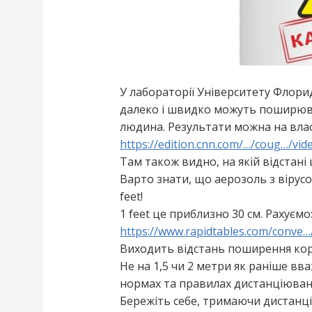
У лабораторії Університету Флорид
далеко і швидко можуть поширюва
людина. Результати можна на власн
https://edition.cnn.com/…/coug…/vide
Там також видно, на якій відстан
Варто знати, що аерозоль з вірус
feet!
1 feet це приблизно 30 см. Рахуємо
https://www.rapidtables.com/conve…
Виходить відстань поширення коро
Не на 1,5 чи 2 метри як раніше вва
нормах та правилах дистанціюван
Бережіть себе, тримаючи дистанці