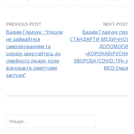
PREVIOUS POST
NEXT POST
Вадим Гладчук : “Ніколи
Вадим Гладчук про
не займайтеся
СТАНДАРТИ МЕДИЧНОЇ
P
самолікуванням та
ДОПОМОГИ
o
одразу звертайтесь до
«КОРОНАВІРУСНА
сімейного лікаря, коли
ХВОРОБА (COVID-19)» у
s
відчуваєте симптоми
МОЗ Ємця
застуди”
t
n
a
v
П
о
i
ш