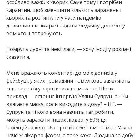
особливо важких хворих. Саме тому і потрібен
карантин, щоб зменшити кількість заражень і
хворих та розтягнути у часи пандемію,
дозволивши лікарям надати медичну допомогу
всім хто її потребують.
Помруть дурні та невігласи, — хочу іноді у розпачі
сказати я.
Мене вражають коментарі до моїх дописів у
фейсбуці, у яких громадяни помилково заявляють
«що через їжу заразитися не можна». Ще як
приклад — останнє інтерв’ю Уляни Супрун . “– Чи
вдягаєте маску, коли виходите з дому? – Ні”, —
Супрун та ті кого вона навчить так робити,
можуть заражати інших людей, у 50% ця
інфекційна хвороба протікає безсимптомно. Уляна
наче ж лікар за фахом, а таке каже. Людина за добу