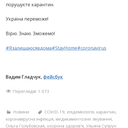
порушуєте карантин.
Україна переможе!
Вірю. Знаю. Зможемо!
#
Язалишаюсявдома
#
StayHome
#
coronavirus
Вадим Гладчук,
фейсбук
Переглядів:
1 073
Новини
COVID-19
,
епідеміологія
,
карантин
,
коронавірусна інфекція
,
медикаментозне лікування
,
Ольга Голубовская
,
охорона здоров'я
,
Ульяна Супрун