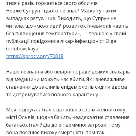
тисячі разів торкається свого обличчя.
Невже Супрун і цього не знає? Маска і у таких
випадках рятує. І ще. Виходить, що Супрун не
читала, що «можливий розвиток пневмонії навіть
без підвищення температури», — першою у своїй
публікації повідомила лікар-інфекціоніст Olga
Golubovskaya:
https://sprotiv.org/70818
Наше незнання або невірні поради деяких знахарів
від медицини можуть нас вбити. Як і зневажливе
ставлення до закликів епідеміологів сидіти вдома
та дотримуватися повного карантину.
Моя подруга з Італії, що живе з своїм чоловіком у
місті Ольвія, щодня бачить неадекватне ставлення
багатьох італійців до епідемічної загрози, тому
вона пояснює високу смертність там так: