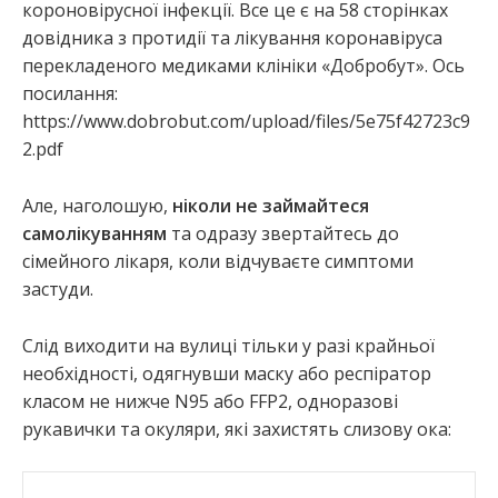
короновірусної інфекції. Все це є на 58 сторінках
довідника з протидії та лікування коронавіруса
перекладеного медиками клініки «Добробут». Ось
посилання:
https://www.dobrobut.com/upload/files/5e75f42723c9
2.pdf
Але, наголошую,
ніколи не займайтеся
самолікуванням
та одразу звертайтесь до
сімейного лікаря, коли відчуваєте симптоми
застуди.
Слід виходити на вулиці тільки у разі крайньої
необхідності, одягнувши маску або респіратор
класом не нижче N95 або FFP2, одноразові
рукавички та окуляри, які захистять слизову ока: