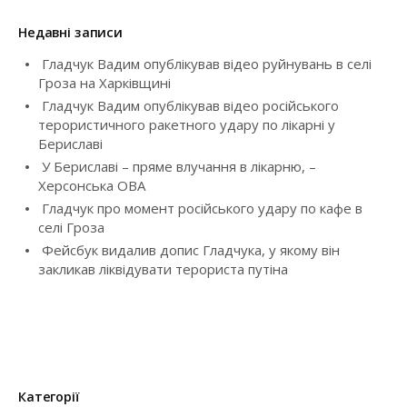
у
g
к
Недавні записи
a
:
Гладчук Вадим опублікував відео руйнувань в селі
t
Гроза на Харківщині
Гладчук Вадим опублікував відео російського
i
терористичного ракетного удару по лікарні у
Бериславі
o
У Бериславі – пряме влучання в лікарню, –
Херсонська ОВА
n
Гладчук про момент російського удару по кафе в
селі Гроза
Фейсбук видалив допис Гладчука, у якому він
закликав ліквідувати терориста путіна
Категорії