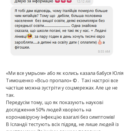
:
«Ми все умрьом» або як колись казала бабуся Юлія
Тимошенко «Всьо пропало» © . Такі настрої все
частіше можна зустріти у соцмережах. Але це не
так.
Передусім тому, що як показують наукові
дослідження 50% людей хворіють на
коронавірусну інфекцію взагалі без симптомів!
В Ісландії тестують всіх підряд, не лише людей із