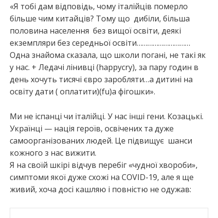
«Я тобі дам відповідь, чому італійців померло
більше чим китайців? Тому що дибіли, більша
половина населення без вищої освіти, деякі
екземпляри без середньої освіти…………………………
Одна знайома сказала, що школи погані, не такі як
у нас. + Ледачі лінивці (happycry), за пару годин в
день хочуть тисячі євро заробляти…а дитині на
освіту дати ( оплатити)(fu)а фігошки».
Ми не іспанці чи італійці. У нас інші гени. Козацькі.
Українці — нація героїв, освічених та дуже
самоорганізованих людей. Це підвищує шанси
кожного з нас вижити.
Я на своїй шкірі відчув перебіг «чудної хвороби»,
симптоми якої дуже схожі на COVID-19, але я ще
живий, хоча досі кашляю і повністю не одужав: