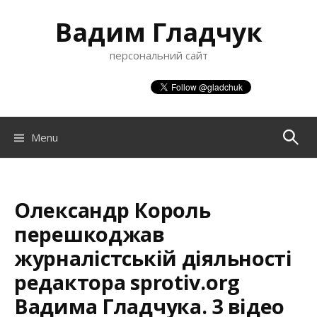
S
Вадим Гладчук
k
i
персональний сайт
p
t
o
c
o
Menu
П
n
t
о
e
n
Олександр Король
ш
t
перешкоджав
журналістській діяльності
у
редактора sprotiv.org
Вадима Гладчука. 3 відео
к