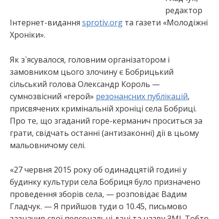
редактор
Інтернет-видання
sprotiv.org
та газети «Молодіжні
Хроніки».
Як з`ясувалося, головним організатором і
замовником цього злочину є Бобрицький
сільський голова Олександр Король —
сумнозвісний «герой»
резонансних публікацій
,
присвячених кримінальній хроніці села Бобриці.
Про те, що згаданий горе-керманич проситься за
грати, свідчать останні (антизаконні) дії в цьому
мальовничому селі.
«27 червня 2015 року об одинадцятій годині у
будинку культури села Бобриця було призначено
проведення зборів села, — розповідає Вадим
Гладчук. — Я прийшов туди о 10.45, письмово
зазначив свої персональні дані та назву ЗМІ. Тобто