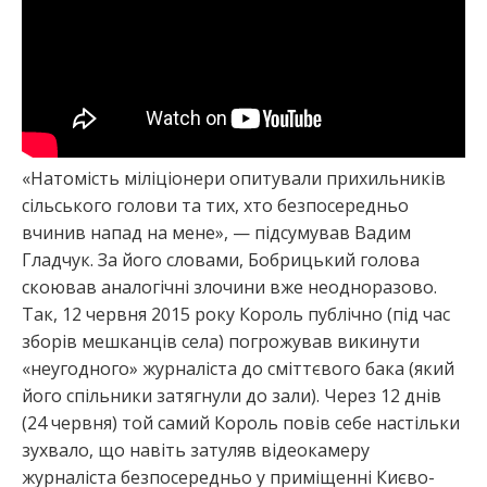
«Натомість міліціонери опитували прихильників
сільського голови та тих, хто безпосередньо
вчинив напад на мене», — підсумував Вадим
Гладчук. За його словами, Бобрицький голова
скоював аналогічні злочини вже неодноразово.
Так, 12 червня 2015 року Король публічно (під час
зборів мешканців села) погрожував викинути
«неугодного» журналіста до сміттєвого бака (який
його спільники затягнули до зали). Через 12 днів
(24 червня) той самий Король повів себе настільки
зухвало, що навіть затуляв відеокамеру
журналіста безпосередньо у приміщенні Києво-