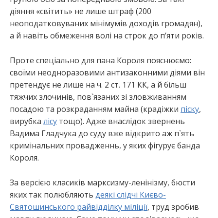
діяння «світить» не лише штраф (200
неоподатковуваних мінімумів доходів громадян),
а й навіть обмеження волі на строк до п’яти років.
Проте спеціально для пана Короля пояснюємо:
своїми неодноразовими антизаконними діями він
претендує не лише на ч. 2 ст. 171 КК, а й більш
тяжчих злочинів, пов`язаних зі зловживанням
посадою та розкраданням майна (крадіжки
піску
,
вирубка
лісу
тощо). Адже внаслідок звернень
Вадима Гладчука до суду вже відкрито аж п`ять
кримінальних провадженнь, у яких фігурує банда
Короля.
За версією класиків марксизму-ленінізму, бюсти
яких так полюбляють
деякі слідчі Києво-
Святошинського райвідділку міліції
, труд зробив