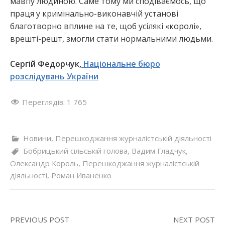
мавпу людиною. Саме тому ми сподіваємось, що
праця у кримінально-виконавчій установі
благотворно вплине на те, щоб усілякі «королі»,
врешті-решт, змогли стати нормальними людьми.
Сергій Федорчук,
Національне бюро
розслідувань України
Переглядів:
1 765
Новини
,
Перешкоджання журналістській діяльності
Бобрицький сільській голова
,
Вадим Гладчук
,
Олександр Король
,
Перешкоджання журналістській
діяльності
,
Роман Иваненко
PREVIOUS POST
NEXT POST