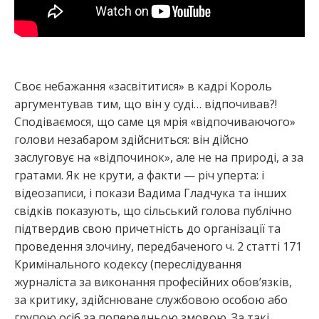
Своє небажання «засвітитися» в кадрі Король
аргументував тим, що він у суді… відпочивав?!
Сподіваємося, що саме ця мрія «відпочиваючого»
голови незабаром здійсниться: він дійсно
заслуговує на «відпочинок», але не на природі, а за
гратами. Як не крути, а факти — річ уперта: і
відеозаписи, і покази Вадима Гладчука та інших
свідків показують, що сільський голова публічно
підтвердив свою причетність до організації та
проведення злочину, передбаченого ч. 2 статті 171
Кримінального кодексу (переслідування
журналіста за виконання професійних обов’язків,
за критику, здійснюване службовою особою або
групою осіб за попередньою змовою. За такі