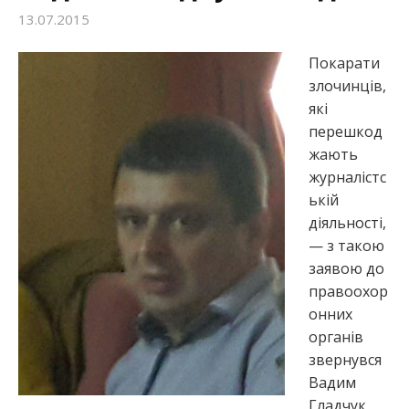
13.07.2015
:
Покарати
злочинців,
які
перешкод
жають
журналістс
ькій
діяльності,
— з такою
заявою до
правоохор
онних
органів
звернувся
Вадим
Гладчук,