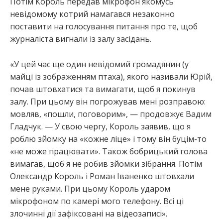
Потім Король передав мікрофон якомусь
невідомому котрий намагався незаконно
поставити на голосування питання про те, щоб
журналіста вигнали із залу засідань.
«У цей час ще один невідомий громадянин (у
майці із зображенням птаха), якого називали Юрій,
почав штовхатися та вимагати, щоб я покинув
залу. При цьому він погрожував мені розправою:
мовляв, «пошли, поговорим», — продовжує Вадим
Гладчук. — У свою чергу, Король заявив, що я
роблю зйомку на «кожне ліце» і тому він буцім-то
«не може працювати». Також бобрицький голова
вимагав, щоб я не робив зйомки зібрання. Потім
Олександр Король і Роман Іваненко штовхали
мене руками. При цьому Король ударом
мікрофоном по камері мого телефону. Всі ці
злочинні дії зафіксовані на відеозаписі».