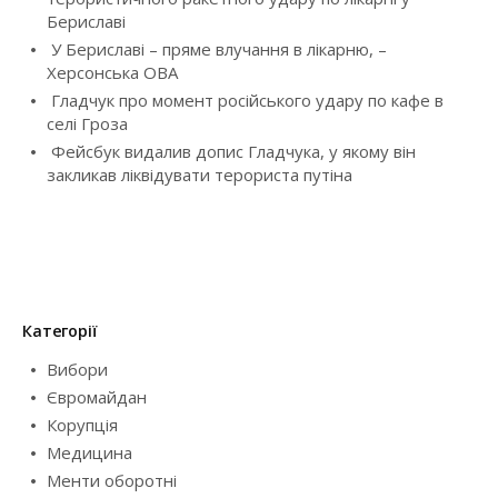
t
Бериславі
i
У Бериславі – пряме влучання в лікарню, –
Херсонська ОВА
o
Гладчук про момент російського удару по кафе в
селі Гроза
n
Фейсбук видалив допис Гладчука, у якому він
закликав ліквідувати терориста путіна
Категорії
Вибори
Євромайдан
Корупція
Медицина
Менти оборотні