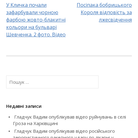
У Кличка почали
Посіпака бобрицького
зафарбували чорною
Короля відповість за
P
фарбою жовто-блакитні
лжесвідчення
o
кольори на бульварі
Шевченка. 2 фото. Відео
s
t
n
a
П
о
v
ш
у
i
к
Недавні записи
:
g
Гладчук Вадим опублікував відео руйнувань в селі
Гроза на Харківщині
a
Гладчук Вадим опублікував відео російського
терористичного ракетного удару по лікарні у