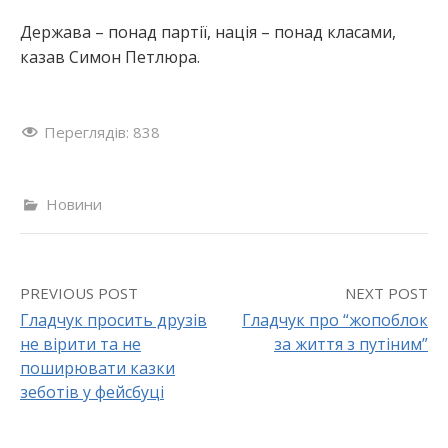
Держава – понад партії, нація – понад класами,
казав Симон Петлюра.
Переглядів:
838
Новини
PREVIOUS POST
NEXT POST
Гладчук просить друзів
Гладчук про “жопоблок
не вірити та не
за життя з путіним”
P
поширювати казки
o
зеботів у фейсбуці
s