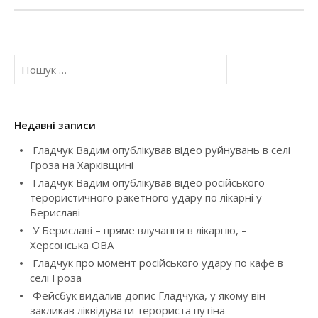
t
n
П
a
о
ш
v
у
к
Недавні записи
i
:
Гладчук Вадим опублікував відео руйнувань в селі
g
Гроза на Харківщині
Гладчук Вадим опублікував відео російського
a
терористичного ракетного удару по лікарні у
Бериславі
t
У Бериславі – пряме влучання в лікарню, –
i
Херсонська ОВА
Гладчук про момент російського удару по кафе в
o
селі Гроза
Фейсбук видалив допис Гладчука, у якому він
n
закликав ліквідувати терориста путіна