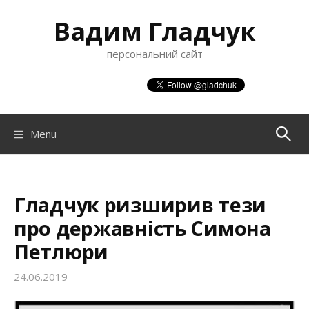
S
Вадим Гладчук
k
i
персональний сайт
p
t
o
c
o
Menu
П
n
t
о
e
n
Гладчук ризширив тези
ш
t
про державність Симона
Петлюри
у
24.06.2019
к