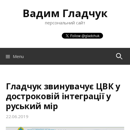
S
Вадим Гладчук
k
i
персональний сайт
p
t
o
c
o
Menu
П
n
t
о
e
n
Гладчук звинувачує ЦВК у
ш
t
достроковій інтеграції у
руський мір
у
22.06.2019
к