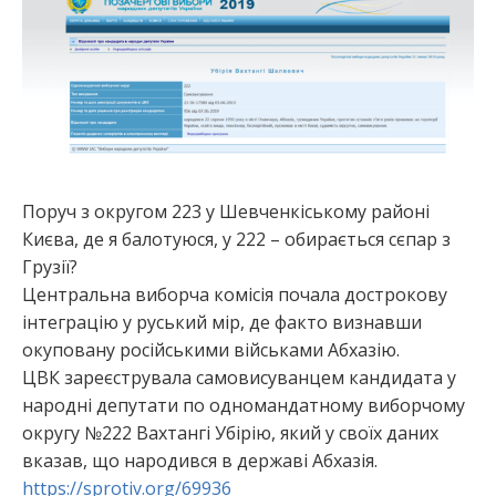
:
Поруч з округом 223 у Шевченкіському районі
Києва, де я балотуюся, у 222 – обирається сєпар з
Грузії?
Центральна виборча комісія почала дострокову
інтеграцію у руський мір, де факто визнавши
окуповану російськими військами Абхазію.
ЦВК зареєструвала самовисуванцем кандидата у
народні депутати по одномандатному виборчому
округу №222 Вахтангі Убірію, який у своїх даних
вказав, що народився в державі Абхазія.
https://sprotiv.org/69936