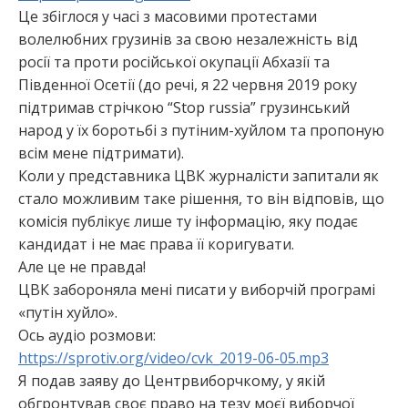
Це збіглося у часі з масовими протестами
во
лелюбних грузинів за свою незалежність від
росії та проти російської окупації Абхазії та
Південної Осетії (до речі, я 22 червня 2019 року
підтримав стрічкою “Stop russia” грузинський
народ у їх боротьбі з путіним-хуйлом та пропоную
всім мене підтримати).
Коли у представника ЦВК журналісти запитали як
стало можливим таке рішення, то він відповів, що
комісія публікує лише ту інформацію, яку подає
кандидат і не має права її коригувати.
Але це не правда!
ЦВК забороняла мені писати у виборчій програмі
«путін хуйло».
Ось аудіо розмови:
https://sprotiv.org/video/cvk_2019-06-05.mp3
Я подав заяву до Центрвиборчкому, у якій
обгронтував своє право на тезу моєї виборчої