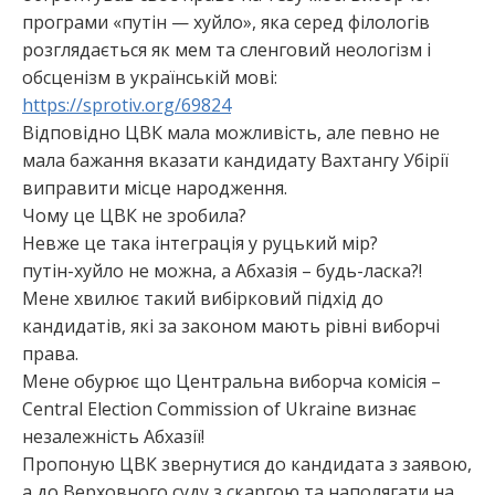
програми «путін — хуйло», яка серед філологів
розглядається як мем та сленговий неологізм і
обсценізм в українській мові:
https://sprotiv.org/69824
Відповідно ЦВК мала можливість, але певно не
мала бажання вказати кандидату Вахтангу Убірії
виправити місце народження.
Чому це ЦВК не зробила?
Невже це така інтеграція у руцький мір?
путін-хуйло не можна, а Абхазія – будь-ласка?!
Мене хвилює такий вибірковий підхід до
кандидатів, які за законом мають рівні виборчі
права.
Мене обурює що Центральна виборча комісія –
Central Election Commission of Ukraine визнає
незалежність Абхазії!
Пропоную ЦВК звернутися до кандидата з заявою,
а до Верховного суду з скаргою та наполягати на