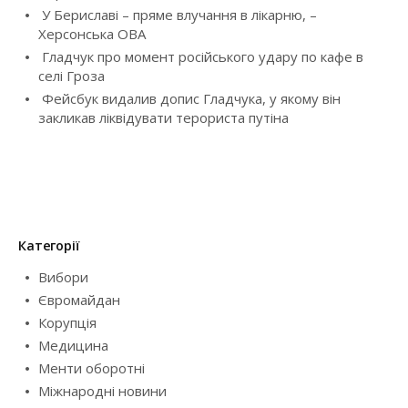
i
У Бериславі – пряме влучання в лікарню, –
Херсонська ОВА
o
Гладчук про момент російського удару по кафе в
селі Гроза
n
Фейсбук видалив допис Гладчука, у якому він
закликав ліквідувати терориста путіна
Категорії
Вибори
Євромайдан
Корупція
Медицина
Менти оборотні
Міжнародні новини