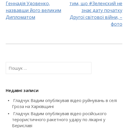
Геннадія Удовенко,
тим, що #Зеленский не
P
назвавши його великим
знає дату початку
o
Дипломатом
Другої світової війни, –
фото
s
t
n
a
П
о
v
ш
у
i
к
Недавні записи
:
g
Гладчук Вадим опублікував відео руйнувань в селі
Гроза на Харківщині
a
Гладчук Вадим опублікував відео російського
t
терористичного ракетного удару по лікарні у
Бериславі