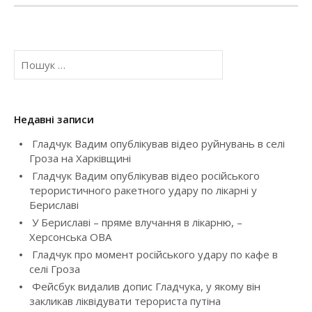
n
a
П
v
о
ш
i
у
к
g
Недавні записи
:
Гладчук Вадим опублікував відео руйнувань в селі
a
Гроза на Харківщині
t
Гладчук Вадим опублікував відео російського
терористичного ракетного удару по лікарні у
i
Бериславі
У Бериславі – пряме влучання в лікарню, –
o
Херсонська ОВА
Гладчук про момент російського удару по кафе в
n
селі Гроза
Фейсбук видалив допис Гладчука, у якому він
закликав ліквідувати терориста путіна