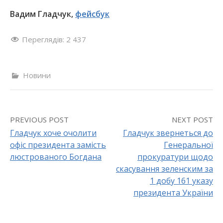
Вадим Гладчук,
фейсбук
Переглядів:
2 437
Новини
PREVIOUS POST
NEXT POST
Гладчук хоче очолити
Гладчук звернеться до
офіс президента замість
Генеральної
P
люстрованого Богдана
прокуратури щодо
o
скасування зеленским за
1 добу 161 указу
s
президента України
t