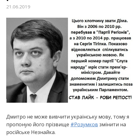
21.06.2019
:
Дмитро не може вивчити украiнську мову, тому я
пропоную його прізвище
#
Розумков
змiнити на
росiйське Незнайка.