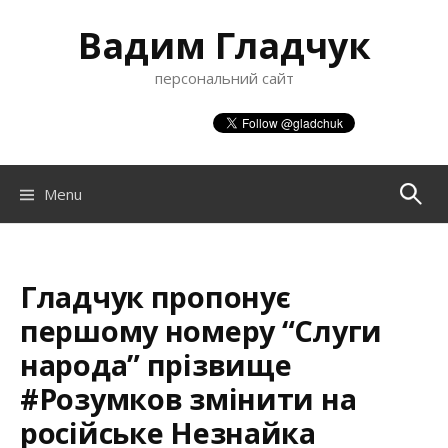
S
Вадим Гладчук
k
i
персональний сайт
p
t
o
c
o
Menu
П
n
t
о
e
n
Гладчук пропонує
ш
t
першому номеру “Слуги
народа” прізвище
у
#Розумков змiнити на
росiйське Незнайка
к