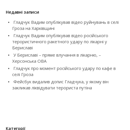
i
у
к
g
Недавні записи
:
Гладчук Вадим опублікував відео руйнувань в селі
a
Гроза на Харківщині
t
Гладчук Вадим опублікував відео російського
терористичного ракетного удару по лікарні у
i
Бериславі
У Бериславі – пряме влучання в лікарню, –
o
Херсонська ОВА
Гладчук про момент російського удару по кафе в
n
селі Гроза
Фейсбук видалив допис Гладчука, у якому він
закликав ліквідувати терориста путіна
Категорії