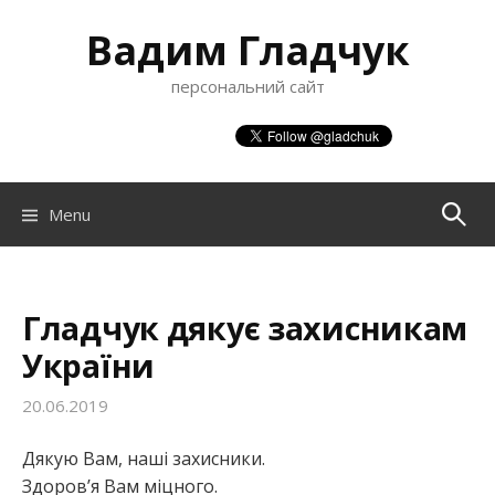
S
Вадим Гладчук
k
i
персональний сайт
p
t
o
c
o
Menu
П
n
t
о
e
n
Гладчук дякує захисникам
ш
t
України
20.06.2019
у
Дякую Вам, наші захисники.
к
Здоров’я Вам міцного.