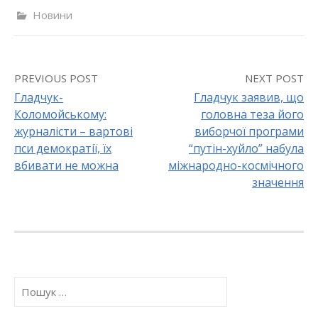
Новини
PREVIOUS POST
NEXT POST
Гладчук-
Гладчук заявив, що
Коломойському:
головна теза його
P
журналісти – вартові
виборчої програми
o
пси демократії, їх
“путін-хуйло” набула
вбивати не можна
міжнародно-космічного
s
значення
t
n
a
П
v
о
ш