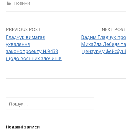
Новини
PREVIOUS POST
NEXT POST
Гладчук вимагає
Вадим Гладчук про
ухвалення
Михайла Лебедя та
P
законопроекту №9438
цензуру у фейсбуці
o
щодо воєнних злочинів
s
t
n
П
a
о
ш
v
у
к
Недавні записи
i
: