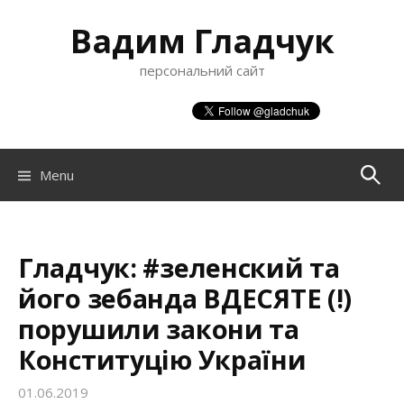
S
Вадим Гладчук
k
i
персональний сайт
p
t
o
c
o
Menu
П
n
t
о
e
n
Гладчук: #зеленский та
ш
t
його зебанда ВДЕСЯТЕ (!)
порушили закони та
у
Конституцію України
к
01.06.2019