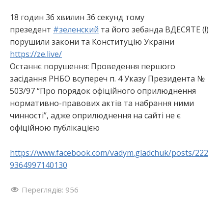
18 годин 36 хвилин 36 секунд тому
:
презедент
#з
еленский
та його зебанда ВДЕСЯТЕ (!)
порушили закони та Конституцію України
https://ze.live/
Останнє порушення: Проведення першого
засідання РНБО всупереч п. 4 Указу Президента №
503/97 “Про порядок офіційного оприлюднення
нормативно-правових актів та набрання ними
чинності”, адже оприлюднення на сайті не є
офіційною публікацією
https://www.facebook.com/vadym.gladchuk/posts/222
9364997140130
Переглядів:
956