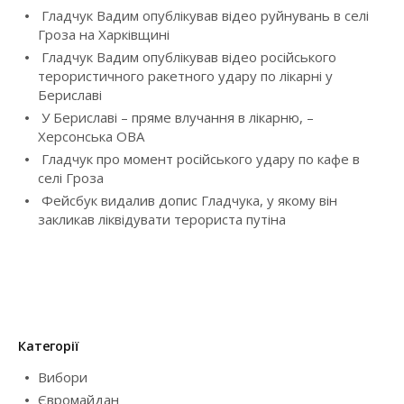
Гладчук Вадим опублікував відео руйнувань в селі
g
Гроза на Харківщині
Гладчук Вадим опублікував відео російського
a
терористичного ракетного удару по лікарні у
Бериславі
t
У Бериславі – пряме влучання в лікарню, –
i
Херсонська ОВА
Гладчук про момент російського удару по кафе в
o
селі Гроза
Фейсбук видалив допис Гладчука, у якому він
n
закликав ліквідувати терориста путіна
Категорії
Вибори
Євромайдан