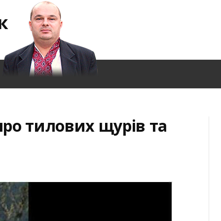
к
ро тилових щурів та