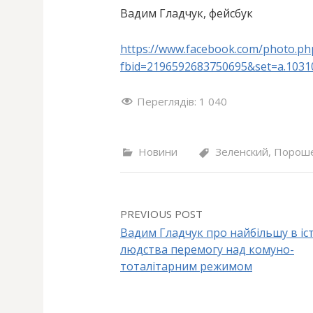
Вадим Гладчук, фейсбук
https://www.facebook.com/photo.ph
fbid=2196592683750695&set=a.103
Переглядів:
1 040
Новини
Зеленский
,
Порош
PREVIOUS POST
Вадим Гладчук про найбільшу в іст
людства перемогу над комуно-
P
тоталітарним режимом
o