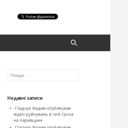
П
о
П
ш
о
ш
у
у
к
Недавні записи
:
Гладчук Вадим опублікував
к
відео руйнувань в селі Гроза
на Харківщині
:
Гладчук Вадим опублікував