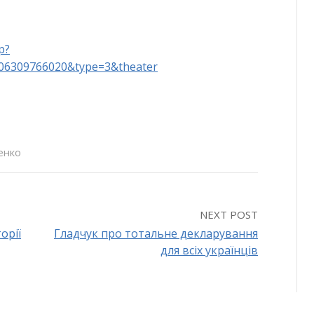
p?
106309766020&type=3&theater
енко
NEXT POST
орії
Гладчук про тотальне декларування
для всіх українців