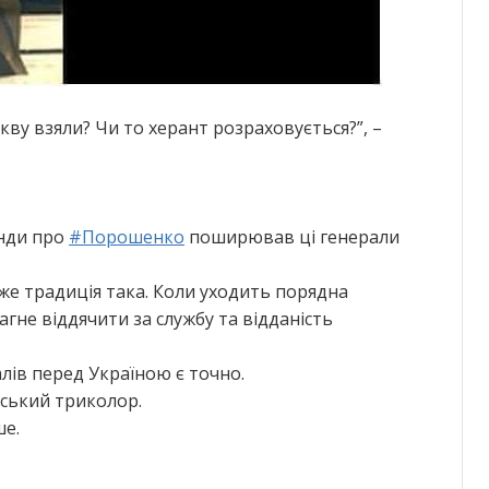
цкву взяли? Чи то херант розраховується?”, –
анди про
#
Порошенко
поширював ці генерали
вже традиція така. Коли уходить порядна
агне віддячити за службу та відданість
алів перед Україною є точно.
йський триколор.
ше.