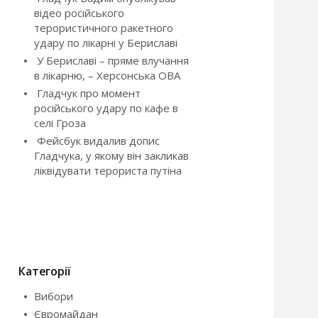
відео російського
терористичного ракетного
удару по лікарні у Бериславі
У Бериславі – пряме влучання
в лікарню, – Херсонська ОВА
Гладчук про момент
російського удару по кафе в
селі Гроза
Фейсбук видалив допис
Гладчука, у якому він закликав
ліквідувати терориста путіна
Категорії
Вибори
Євромайдан