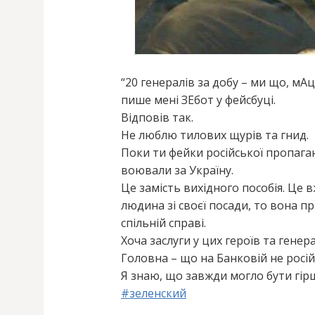
“20 генералів за добу – ми що, мА
пише мені ЗЕбот у фейсбуці.
Відповів так.
Не люблю тилових щурів та гнид.
Поки ти фейки російської пропаг
воювали за Україну.
Це замість вихідного пособія. Це 
людина зі своєї посади, то вона пр
спільній справі.
Хоча заслуги у цих героїв та генер
Головна – що на Банковій не росі
Я знаю, що завжди могло бути гір
#
зеленский